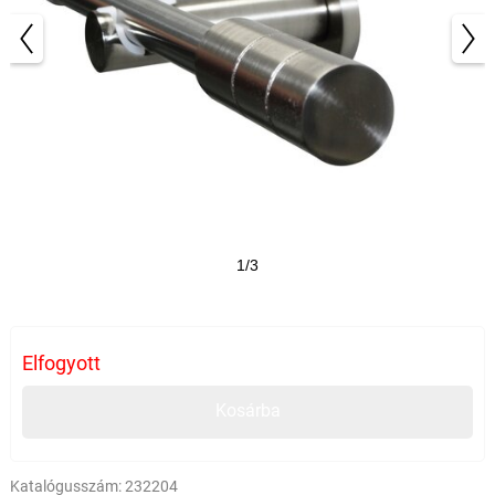
1/3
Elfogyott
Kosárba
Katalógusszám:
232204