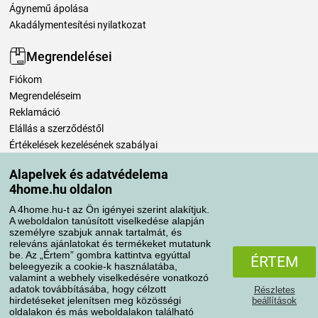
Ágynemű ápolása
Akadálymentesítési nyilatkozat
Megrendelései
Fiókom
Megrendeléseim
Reklamáció
Elállás a szerződéstől
Értékelések kezelésének szabályai
Alapelvek és adatvédelema
Szállítási módok
4home.hu oldalon
A 4home.hu-t az Ön igényei szerint alakítjuk.
A weboldalon tanúsított viselkedése alapján
Fizetési módok
személyre szabjuk annak tartalmát, és
releváns ajánlatokat és termékeket mutatunk
be. Az „Értem” gombra kattintva egyúttal
ÉRTEM
beleegyezik a cookie-k használatába,
valamint a webhely viselkedésére vonatkozó
adatok továbbításába, hogy célzott
Részletes
hirdetéseket jelenítsen meg közösségi
beállítások
oldalakon és más weboldalakon található