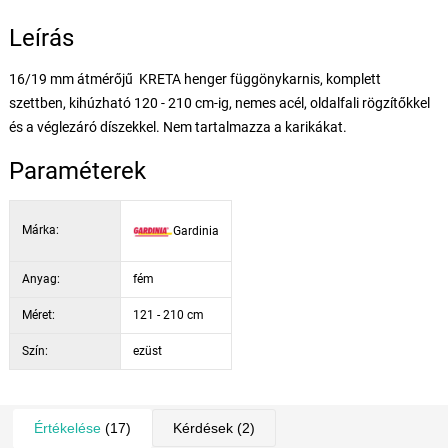
Leírás
16/19 mm átmérőjű KRETA henger függönykarnis, komplett
szettben, kihúzható 120 - 210 cm-ig, nemes acél, oldalfali rögzítőkkel
és a véglezáró díszekkel. Nem tartalmazza a karikákat.
Paraméterek
Márka:
Gardinia
Anyag:
fém
Méret:
121 - 210 cm
Szín:
ezüst
Értékelése
(17)
Kérdések
(2)