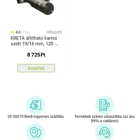
4,6
elfogyott
17x
KRETA állítható karnis
szett 19/16 mm, 120 -
210 cm nemes acél
8 725
Ft
Kosárba
35 000 Ft felett ingyenes szállítás
Termékek széles választéka (az áru
99%-a raktáron)