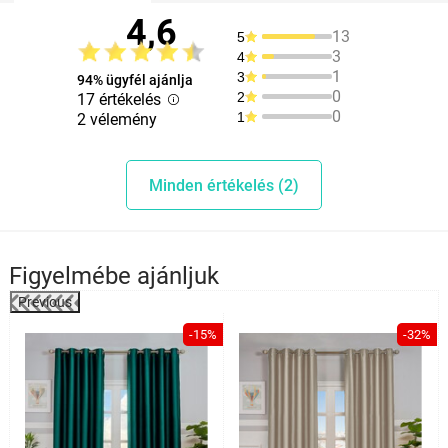
4,6
13
5
3
4
1
3
94% ügyfél ajánlja
0
2
17 értékelés
0
1
2 vélemény
Minden értékelés (2)
Figyelmébe ajánljuk
Previous
%
-15%
-32%