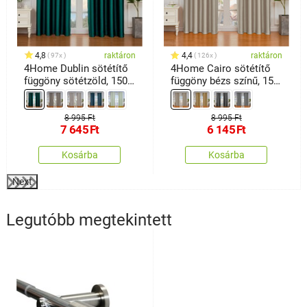
4,8
raktáron
4,4
raktáron
97x
126x
4Home Dublin sötétítő
4Home Cairo sötétítő
függöny sötétzöld, 150 x
függöny bézs színű, 150
250 cm
x 250 cm
8 995 Ft
8 995 Ft
7 645
Ft
6 145
Ft
Kosárba
Kosárba
Next
Legutóbb megtekintett