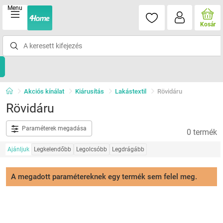
Menu
Kosár
Akciós kínálat
Kiárusítás
Lakástextil
Rövidáru
Rövidáru
Paraméterek megadása
0 termék
Ajánljuk
Legkelendőbb
Legolcsóbb
Legdrágább
A megadott paramétereknek egy termék sem felel meg.