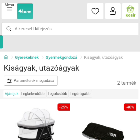
Menu
Kosár
Gyerekeknek
Gyermekgondozá
Kiságyak, utazóágyak
Kiságyak, utazóágyak
Paraméterek megadása
2 termék
Ajánljuk
Legkelendőbb
Legolcsóbb
Legdrágább
-25%
-48%