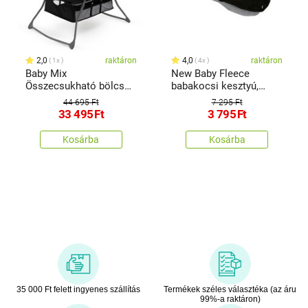
2,0
raktáron
4,0
raktáron
1x
4x
Baby Mix
New Baby Fleece
Összecsukható bölcső
babakocsi kesztyú,
Dreamy Nest fekete, 92
fekete - szürke
44 695 Ft
7 295 Ft
x 70 x 76 cm
33 495
Ft
3 795
Ft
Kosárba
Kosárba
35 000 Ft felett ingyenes szállítás
Termékek széles választéka (az áru
99%-a raktáron)