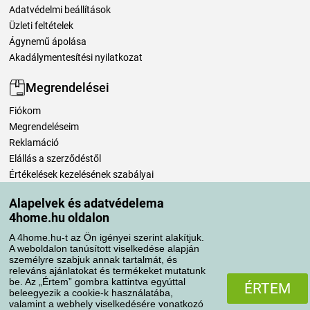
Adatvédelmi beállítások
Üzleti feltételek
Ágynemű ápolása
Akadálymentesítési nyilatkozat
Megrendelései
Fiókom
Megrendeléseim
Reklamáció
Elállás a szerződéstől
Értékelések kezelésének szabályai
Alapelvek és adatvédelema
Szállítási módok
4home.hu oldalon
A 4home.hu-t az Ön igényei szerint alakítjuk.
A weboldalon tanúsított viselkedése alapján
Fizetési módok
személyre szabjuk annak tartalmát, és
releváns ajánlatokat és termékeket mutatunk
be. Az „Értem” gombra kattintva egyúttal
ÉRTEM
beleegyezik a cookie-k használatába,
valamint a webhely viselkedésére vonatkozó