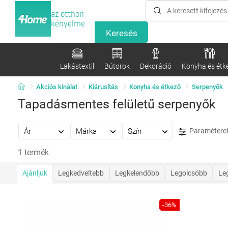
az otthon
kényelme
Lakástextil
Bútorok
Dekoráció
Konyha és étk
Akciós kínálat
Kiárusítás
Konyha és étkező
Serpenyők
Tapadásmentes felületű serpenyők
Ár
Márka
Szín
Paramétere
1 termék
Ajánljuk
Legkedveltebb
Legkelendőbb
Legolcsóbb
Le
-36%