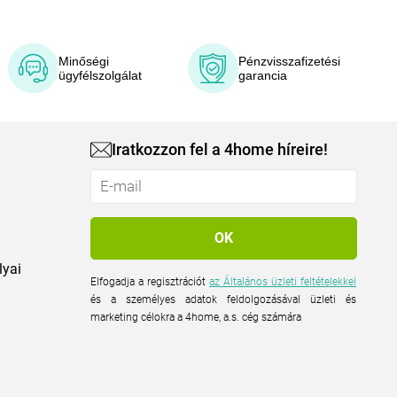
Minőségi
Pénzvisszafizetési
ügyfélszolgálat
garancia
Iratkozzon fel a 4home híreire!
lyai
Elfogadja a regisztrációt
az Általános üzleti feltételekkel
és a személyes adatok feldolgozásával üzleti és
marketing célokra a 4home, a.s. cég számára