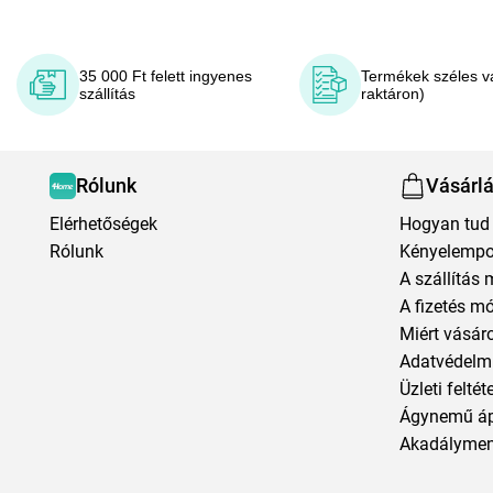
35 000 Ft felett ingyenes
Termékek széles v
szállítás
raktáron)
Rólunk
Vásárl
Elérhetőségek
Hogyan tud 
Rólunk
Kényelempo
A szállítás 
A fizetés m
Miért vásár
Adatvédelmi
Üzleti feltét
Ágynemű á
Akadályment