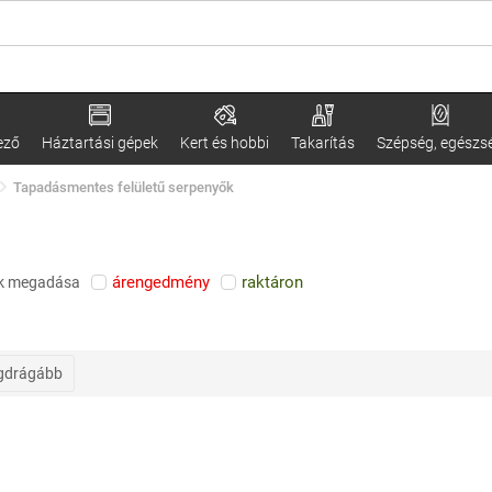
ező
Háztartási gépek
Kert és hobbi
Takarítás
Szépség, egészs
Tapadásmentes felületű serpenyők
árengedmény
raktáron
k megadása
gdrágább