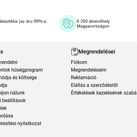
álasztéka (az áru 99%-a
6 250 átvevőhely
Magyarországon
ás
Megrendelései
rendelni
Fiókom
ntok hűségprogram
Megrendeléseim
módja és költsége
Reklamáció
ódja
Elállás a szerződéstől
oljon nálunk
Értékelések kezelésének szabá
 beállítások
elek
polása
esítési nyilatkozat