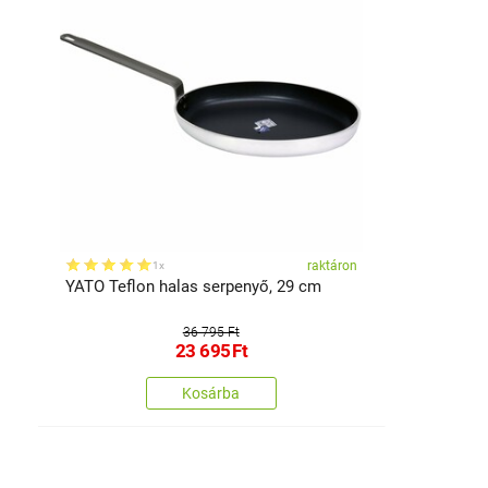
raktáron
1x
YATO Teflon halas serpenyő, 29 cm
36 795 Ft
23 695
Ft
Kosárba