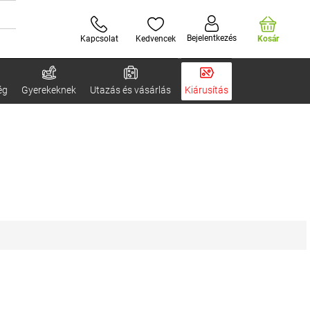
Bejelentkezés
Kapcsolat
Kedvencek
Kosár
ég
Gyerekeknek
Utazás és vásárlás
Kiárusítás