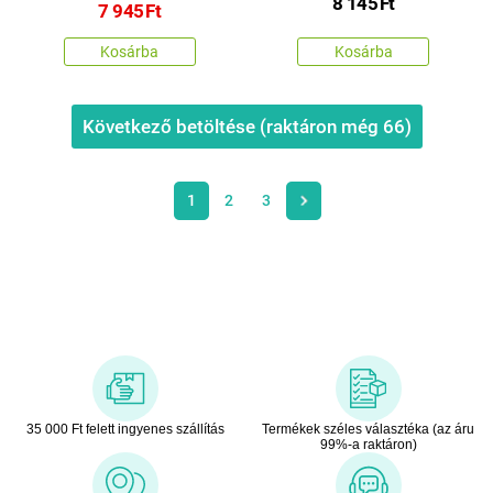
8 145
Ft
100 cm, 60 x 50 cm
7 945
Ft
Kosárba
Kosárba
Következő betöltése (raktáron még
66
)
1
2
3
35 000 Ft felett ingyenes szállítás
Termékek széles választéka (az áru
99%-a raktáron)