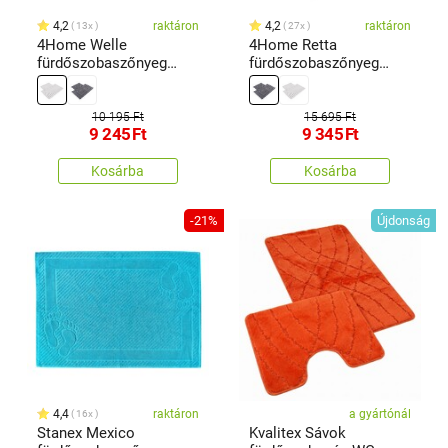
4,2
raktáron
4,2
raktáron
13x
27x
4Home Welle
4Home Retta
fürdőszobaszőnyeg
fürdőszobaszőnyeg
szett , 50 x 60 cm, 60 x
szett, 50 x 60 cm, 60 x
100 cm
100 cm
10 195 Ft
15 695 Ft
9 245
Ft
9 345
Ft
Kosárba
Kosárba
-21%
Újdonság
4,4
raktáron
a gyártónál
16x
Stanex Mexico
Kvalitex Sávok