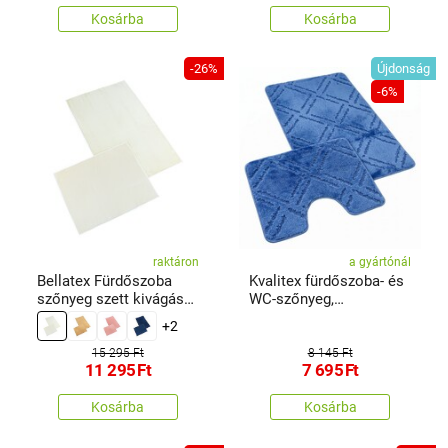
Kosárba
Kosárba
-26%
Újdonság
-6%
raktáron
a gyártónál
Bellatex Fürdőszoba
Kvalitex fürdőszoba- és
szőnyeg szett kivágás
WC-szőnyeg,
nélkül BANYGOLD krém,
kékrombuszmintás, 60 x
+2
60 x 100, 60 x 50 cm
100 cm, 60 x 50 cm
15 295 Ft
8 145 Ft
11 295
Ft
7 695
Ft
Kosárba
Kosárba