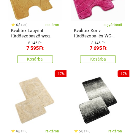
4,8
raktáron
a gyártónál
2x
Kvalitex Labyrint
Kvalitex Körív
fürdőszobaszőnyeg
fürdőszoba- és WC-
szett arany 60 x 100 cm,
szőnyeg rózsaszín, 60 x
8 145 Ft
8 145 Ft
60 x 50 cm
100 cm, 60 x 50 cm
7 595
Ft
7 695
Ft
Kosárba
Kosárba
-17%
-17%
4,8
raktáron
5,0
raktáron
3x
1x