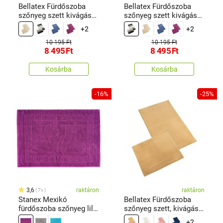
Bellatex Fürdőszoba
Bellatex Fürdőszoba
szőnyeg szett kivágás
szőnyeg szett kivágás
nélkül BANYSILVER
nélkül BANYSILVER
+2
+2
bézs, 60 x 100, 60 x 50
fekete, 60 x 100, 60 x 50
cm
cm
10 195 Ft
10 195 Ft
8 495
Ft
8 495
Ft
Kosárba
Kosárba
-16%
-25%
3,6
raktáron
raktáron
7x
Stanex Mexikó
Bellatex Fürdőszoba
fürdőszoba szőnyeg lila,
szőnyeg szett, kivágás
50 x 70 cm
nélkül BANYGOLD
+2