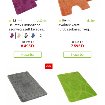
4,3
raktáron
5,0
raktáron
4x
2x
Bellatex Fürdőszoba
Kvalitex keret
szőnyeg szett kivágás
fürdőszobaszőnyeg
nélkül BANYSILVER
szett Terra, 60 x 100 cm,
+2
fukszia, 60 x 100, 60 x
60 x 50 cm
50 cm
10 195 Ft
8 145 Ft
8 495
Ft
7 595
Ft
Kosárba
Kosárba
-5%