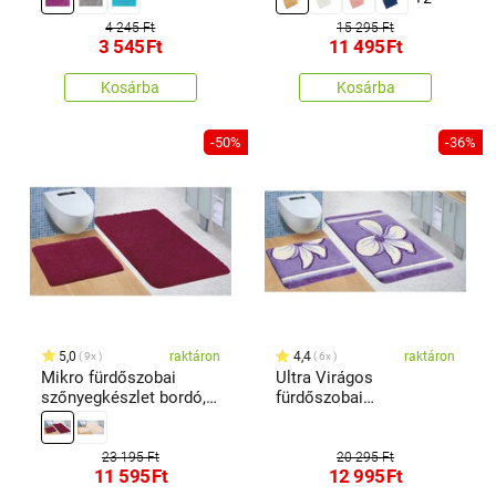
barna, 60 x 100, 60 x 50
cm
4 245 Ft
15 295 Ft
3 545
Ft
11 495
Ft
Kosárba
Kosárba
-50%
-36%
5,0
raktáron
4,4
raktáron
9x
6x
Mikro fürdőszobai
Ultra Virágos
szőnyegkészlet bordó,
fürdőszobai
60 x 100 cm, 60 x 50 cm
szőnyegkészlet, lila, 60
x 100 cm, 60 x 50 cm
23 195 Ft
20 295 Ft
11 595
Ft
12 995
Ft