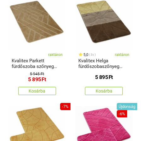
raktáron
5,0
raktáron
3x
Kvalitex Parkett
Kvalitex Helga
fürdőszoba szőnyeg
fürdőszobaszőnyeg
bézs, 60 x 100 cm
barna, 60 x 100 cm
5 945 Ft
5 895
Ft
5 895
Ft
Kosárba
Kosárba
-7%
Újdonság
-6%