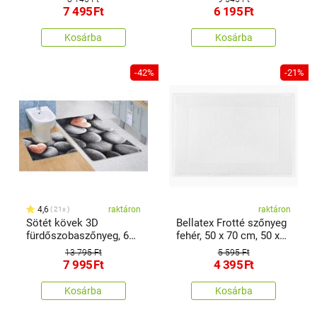
cm, 60 x 50 cm
7 495
Ft
6 195
Ft
Kosárba
Kosárba
-42%
-21%
4,6
raktáron
raktáron
21x
Sötét kövek 3D
Bellatex Frotté szőnyeg
fürdőszobaszőnyeg, 60
fehér, 50 x 70 cm, 50 x
x 100 + 60 x 50 cm
70cm
13 795 Ft
5 595 Ft
7 995
Ft
4 395
Ft
Kosárba
Kosárba