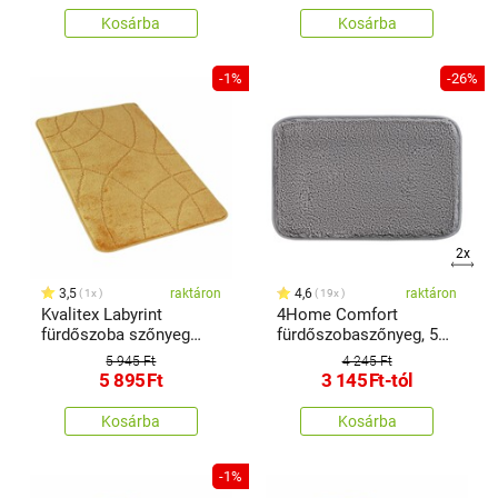
Kosárba
Kosárba
-1%
-26%
2x
3,5
raktáron
4,6
raktáron
1x
19x
Kvalitex Labyrint
4Home Comfort
fürdőszoba szőnyeg
fürdőszobaszőnyeg, 50
arany, 60 x 100 cm
x 80 cm
5 945 Ft
4 245 Ft
5 895
Ft
3 145
Ft
-tól
Kosárba
Kosárba
-1%