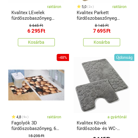
raktáron
5,0
raktáron
2x
Kvalitex LEvelek
Kvalitex Parkett
fürdőszobaszőnyeg
fürdőszobaszőnyeg
bordó, 60 x 100 cm
szett bézs, 60 x 100 cm,
6 645 Ft
8 145 Ft
60 x 50 cm
6 295
Ft
7 695
Ft
Kosárba
Kosárba
-48%
Újdonság
4,8
raktáron
a gyártónál
9x
Fagolyók 3D
Kvalitex Kövek
fürdőszobaszőnyeg, 60
fürdőszoba- és WC-
x 100 + 60 x 50 cm
szőnyeg szürke, 60 x
15 295 Ft