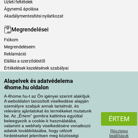
Üzleti feltételek
Ágynemű ápolása
Akadálymentesítési nyilatkozat
Megrendelései
Fiókom
Megrendeléseim
Reklamáció
Elállás a szerződéstől
Értékelések kezelésének szabályai
Alapelvek és adatvédelema
Szállítási módok
4home.hu oldalon
A 4home.hu-t az Ön igényei szerint alakítjuk.
A weboldalon tanúsított viselkedése alapján
Fizetési módok
személyre szabjuk annak tartalmát, és
releváns ajánlatokat és termékeket mutatunk
be. Az „Értem” gombra kattintva egyúttal
ÉRTEM
beleegyezik a cookie-k használatába,
valamint a webhely viselkedésére vonatkozó
adatok továbbításába, hogy célzott
Részletes
hirdetéseket jelenítsen meg közösségi
beállítások