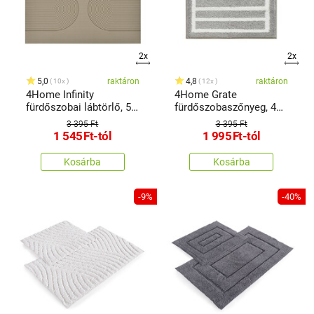
2x
2x
5,0
raktáron
4,8
raktáron
10x
12x
4Home Infinity
4Home Grate
fürdőszobai lábtörlő, 50
fürdőszobaszőnyeg, 40
x 80 cm
x 60 cm
3 395 Ft
3 395 Ft
1 545
Ft
-tól
1 995
Ft
-tól
Kosárba
Kosárba
-9%
-40%