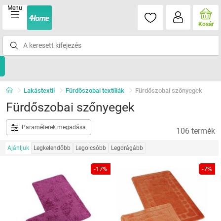
Menu
Kosár
Lakástextil
Fürdőszobai textíliák
Fürdőszobai szőnyegek
Fürdőszobai szőnyegek
Paraméterek megadása
106 termék
Ajánljuk
Legkelendőbb
Legolcsóbb
Legdrágább
-17%
-7%