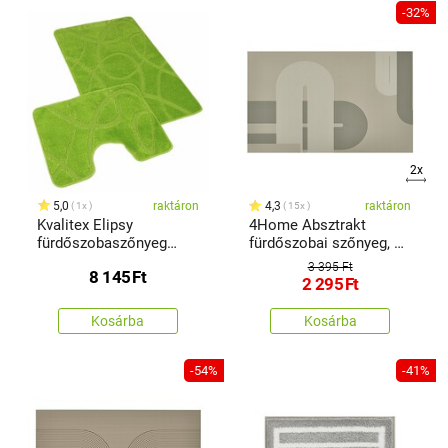
-32%
2x
5,0
raktáron
4,3
raktáron
1x
15x
Kvalitex Elipsy
4Home Absztrakt
fürdőszobaszőnyeg
fürdőszobai szőnyeg, 50
szett zöld, 60 x 100 cm,
x 80 cm
3 395 Ft
8 145
Ft
60 x 50 cm
2 295
Ft
Kosárba
Kosárba
-54%
-41%