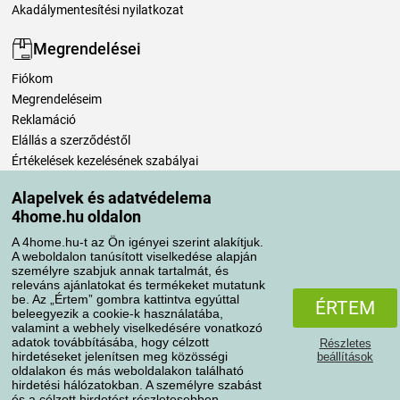
Akadálymentesítési nyilatkozat
Megrendelései
Fiókom
Megrendeléseim
Reklamáció
Elállás a szerződéstől
Értékelések kezelésének szabályai
Alapelvek és adatvédelema
Szállítási módok
4home.hu oldalon
A 4home.hu-t az Ön igényei szerint alakítjuk.
A weboldalon tanúsított viselkedése alapján
Fizetési módok
személyre szabjuk annak tartalmát, és
releváns ajánlatokat és termékeket mutatunk
be. Az „Értem” gombra kattintva egyúttal
ÉRTEM
beleegyezik a cookie-k használatába,
valamint a webhely viselkedésére vonatkozó
adatok továbbításába, hogy célzott
Részletes
hirdetéseket jelenítsen meg közösségi
beállítások
oldalakon és más weboldalakon található
hirdetési hálózatokban. A személyre szabást
és a célzott hirdetést részletesebben