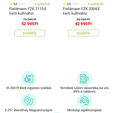
4,0
a gyártónál
4,0
a gyártónál
13x
15x
Fieldmann FZK 2115-E
Fieldmann FZK 2004-E
kerti kultivátor
kerti kultivátor
75 945 Ft
83 355 Ft
52 995
Ft
42 995
Ft
Kosárba
Kosárba
35 000 Ft felett ingyenes szállítás
Termékek széles választéka (az áru
99%-a raktáron)
6 257 átvevőhely Magyarországon
Minőségi ügyfélszolgálat