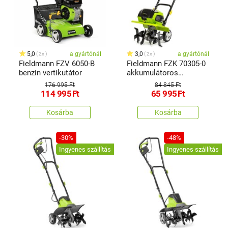
5,0
a gyártónál
3,0
a gyártónál
2x
2x
Fieldmann FZV 6050-B
Fieldmann FZK 70305-0
benzin vertikutátor
akkumulátoros
kapálógép FAST POWER
176 995 Ft
84 845 Ft
20 V
114 995
Ft
65 995
Ft
Kosárba
Kosárba
-30%
-48%
Ingyenes szállítás
Ingyenes szállítás