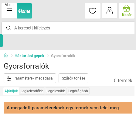
Menu
Kosár
Háztartási gépek
Gyorsforralók
Gyorsforralók
Paraméterek megadása
Szűrők törlése
0 termék
Ajánljuk
Legkelendőbb
Legolcsóbb
Legdrágább
A megadott paramétereknek egy termék sem felel meg.