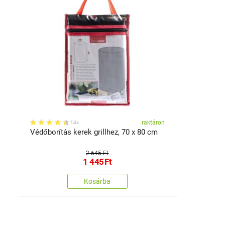
raktáron
14x
Védőborítás kerek grillhez, 70 x 80 cm
2 645 Ft
1 445
Ft
Kosárba