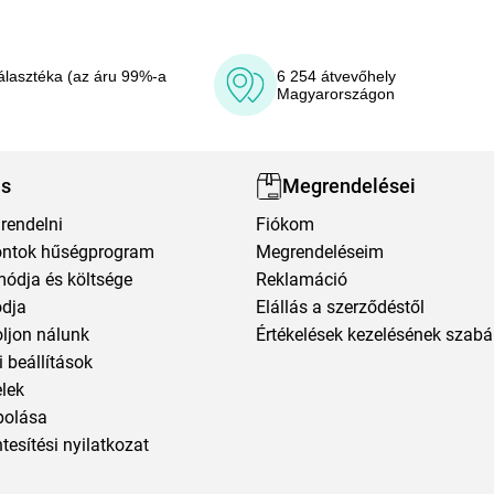
álasztéka (az áru 99%-a
6 254 átvevőhely
Magyarországon
ás
Megrendelései
rendelni
Fiókom
ntok hűségprogram
Megrendeléseim
módja és költsége
Reklamáció
ódja
Elállás a szerződéstől
oljon nálunk
Értékelések kezelésének szabá
 beállítások
elek
polása
esítési nyilatkozat