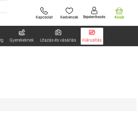
Bejelentkezés
Kapcsolat
Kedvencek
Kosár
ég
Gyerekeknek
Utazás és vásárlás
Kiárusítás