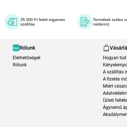
35 000 Ft felett ingyenes
Termékek széles v
szállítás
raktáron)
Rólunk
Vásárl
Elérhetőségek
Hogyan tud 
Rólunk
Kényelempo
A szállítás 
A fizetés m
Miért vásár
Adatvédelmi
Üzleti feltét
Ágynemű á
Akadályment