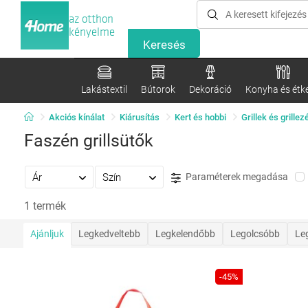
az otthon
kényelme
Lakástextil
Bútorok
Dekoráció
Konyha és étk
Akciós kínálat
Kiárusítás
Kert és hobbi
Grillek és grillez
Faszén grillsütők
Ár
Szín
Paraméterek megadása
1 termék
Ajánljuk
Legkedveltebb
Legkelendőbb
Legolcsóbb
Le
-45%