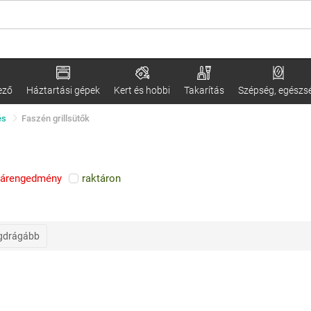
ező
Háztartási gépek
Kert és hobbi
Takarítás
Szépség, egészs
és
Faszén grillsütők
árengedmény
raktáron
gdrágább