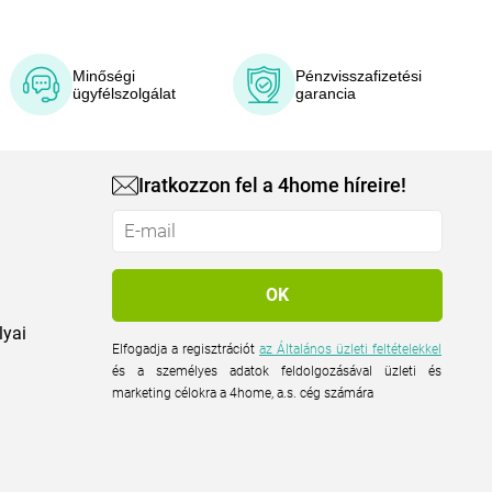
Minőségi
Pénzvisszafizetési
ügyfélszolgálat
garancia
Iratkozzon fel a 4home híreire!
lyai
Elfogadja a regisztrációt
az Általános üzleti feltételekkel
és a személyes adatok feldolgozásával üzleti és
marketing célokra a 4home, a.s. cég számára