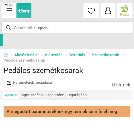
Menu
Kosár
Akciós kínálat
Kiárusítás
Takarítás
Szemétkosarak
Pedálos szemétkosarak
Pedálos szemétkosarak
Paraméterek megadása
0 termék
Ajánljuk
Legkelendőbb
Legolcsóbb
Legdrágább
A megadott paramétereknek egy termék sem felel meg.