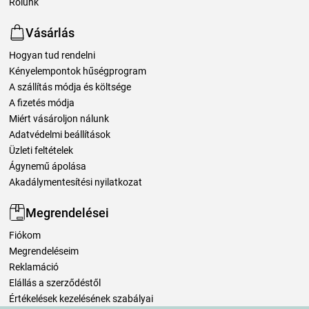
Rólunk
Vásárlás
Hogyan tud rendelni
Kényelempontok hűségprogram
A szállítás módja és költsége
A fizetés módja
Miért vásároljon nálunk
Adatvédelmi beállítások
Üzleti feltételek
Ágynemű ápolása
Akadálymentesítési nyilatkozat
Megrendelései
Fiókom
Megrendeléseim
Reklamáció
Elállás a szerződéstől
Értékelések kezelésének szabályai