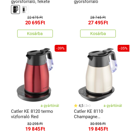
gyorsforraló, fekete
gyorsforraló
22 675 Ft
28 745 Ft
20 695
Ft
27 495
Ft
Kosárba
Kosárba
-39%
-35%
a gyártónál
4,5
a gyártónál
2x
Catler KE 8120 termo
Catler KE 8110
vízforraló Red
Champagne
termoszkancsó
32 295 Ft
30 595 Ft
19 845
Ft
19 845
Ft