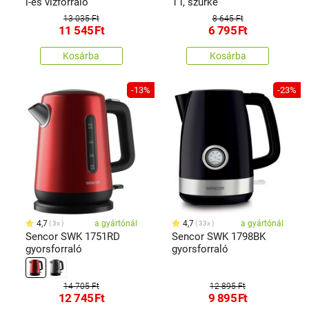
l-es vízforraló
1 l, szürke
13 035 Ft
8 645 Ft
11 545
Ft
6 795
Ft
Kosárba
Kosárba
-13%
-23%
4,7
a gyártónál
4,7
a gyártónál
3x
33x
Sencor SWK 1751RD
Sencor SWK 1798BK
gyorsforraló
gyorsforraló
14 705 Ft
12 895 Ft
12 745
Ft
9 895
Ft