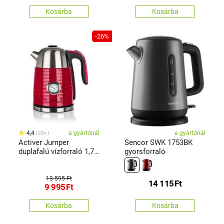
Kosárba
Kosárba
-26%
4,4
a gyártónál
a gyártónál
28x
Activer Jumper
Sencor SWK 1753BK
duplafalú vízforraló 1,7 l,
gyorsforraló
piros
13 595 Ft
14 115
Ft
9 995
Ft
Kosárba
Kosárba