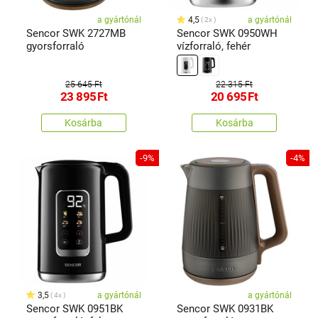
a gyártónál
4,5
a gyártónál
2x
Sencor SWK 2727MB
Sencor SWK 0950WH
gyorsforraló
vízforraló, fehér
25 645 Ft
22 315 Ft
23 895
Ft
20 695
Ft
Kosárba
Kosárba
-9%
-4%
3,5
a gyártónál
a gyártónál
4x
Sencor SWK 0951BK
Sencor SWK 0931BK