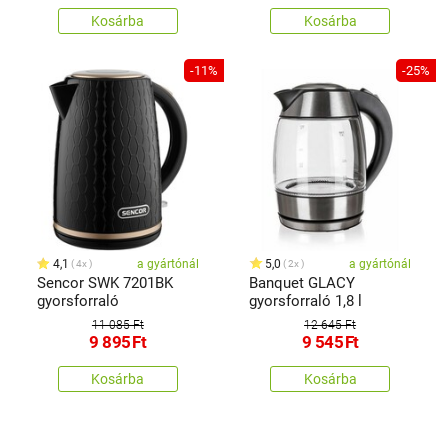
Kosárba
Kosárba
-11%
-25%
4,1
a gyártónál
5,0
a gyártónál
4x
2x
Sencor SWK 7201BK
Banquet GLACY
gyorsforraló
gyorsforraló 1,8 l
11 085 Ft
12 645 Ft
9 895
Ft
9 545
Ft
Kosárba
Kosárba