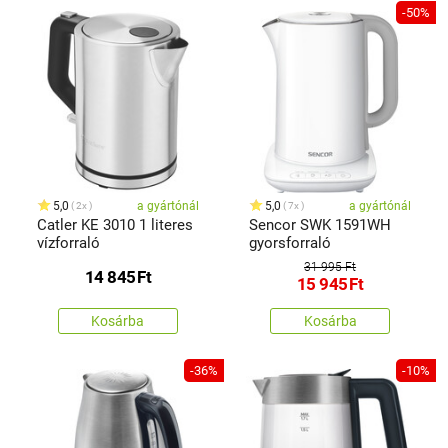
-50%
5,0
a gyártónál
5,0
a gyártónál
2x
7x
Catler KE 3010 1 literes
Sencor SWK 1591WH
vízforraló
gyorsforraló
31 995 Ft
14 845
Ft
15 945
Ft
Kosárba
Kosárba
-36%
-10%