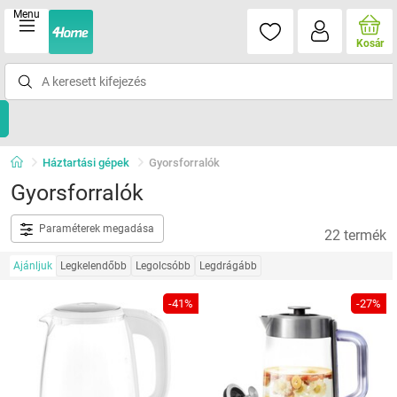
Menu
Kosár
Háztartási gépek
Gyorsforralók
Gyorsforralók
Paraméterek megadása
22 termék
Ajánljuk
Legkelendőbb
Legolcsóbb
Legdrágább
-41%
-27%