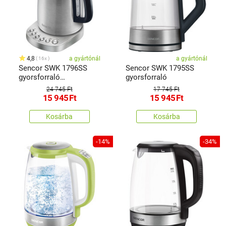
4,8
a gyártónál
a gyártónál
16x
Sencor SWK 1796SS
Sencor SWK 1795SS
gyorsforraló
gyorsforraló
vízforralótermoszzsákkal
24 745 Ft
17 745 Ft
1,7 l, rozsdamentes acél
15 945
Ft
15 945
Ft
Kosárba
Kosárba
-14%
-34%