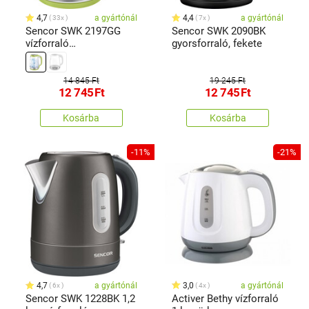
4,7
a gyártónál
4,4
a gyártónál
33x
7x
Sencor SWK 2197GG
Sencor SWK 2090BK
vízforraló
gyorsforraló, fekete
termoszkóppal, 2 l,zöld
14 845 Ft
19 245 Ft
12 745
Ft
12 745
Ft
Kosárba
Kosárba
-11%
-21%
4,7
a gyártónál
3,0
a gyártónál
6x
4x
Sencor SWK 1228BK 1,2
Activer Bethy vízforraló