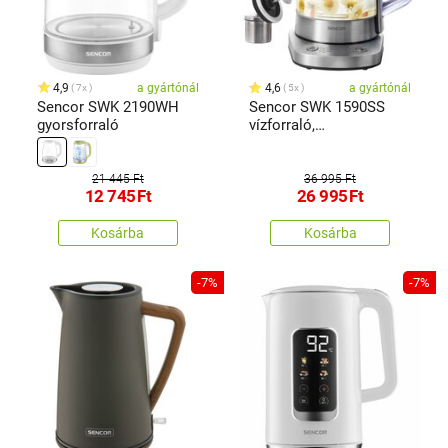
4,9
a gyártónál
4,6
a gyártónál
7x
5x
Sencor SWK 2190WH
Sencor SWK 1590SS
gyorsforraló
vízforraló,
rozsdamentes acél
21 445 Ft
36 995 Ft
12 745
Ft
26 995
Ft
Kosárba
Kosárba
-7%
-7%