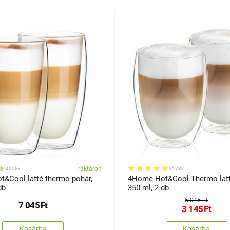
raktáron
4258x
3178x
&Cool latté thermo pohár,
4Home Hot&Cool Thermo latt
db
350 ml, 2 db
5 045 Ft
7 045
Ft
3 145
Ft
Kosárba
Kosárba