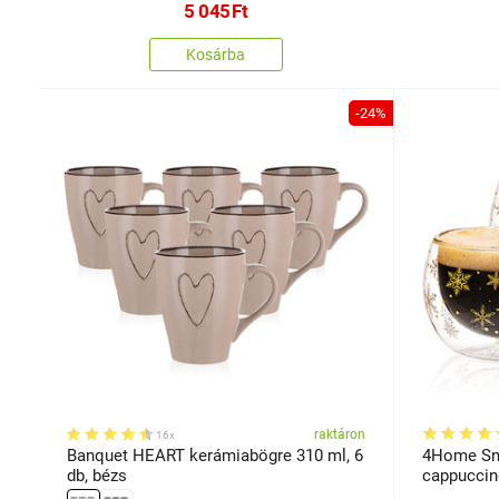
5 045
Ft
Kosárba
-24%
raktáron
16x
Banquet HEART kerámiabögre 310 ml, 6
4Home Sn
db, bézs
cappuccin