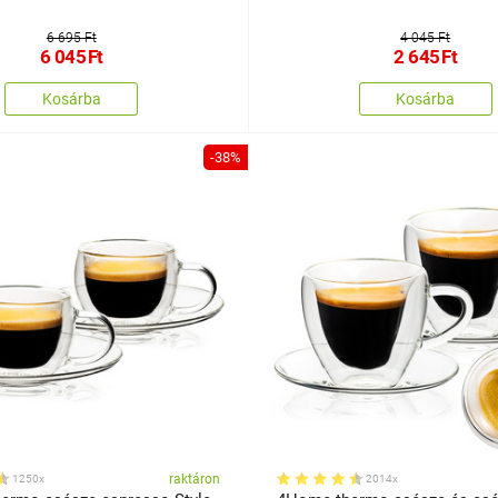
6 695 Ft
4 045 Ft
6 045
Ft
2 645
Ft
Kosárba
Kosárba
-38%
raktáron
1250x
2014x