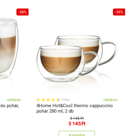
-38%
-39%
raktáron
raktáron
7708x
és pohár,
4Home Hot&Cool thermo cappuccino
pohár 280 ml, 2 db
5 145 Ft
3 145
Ft
Kosárba