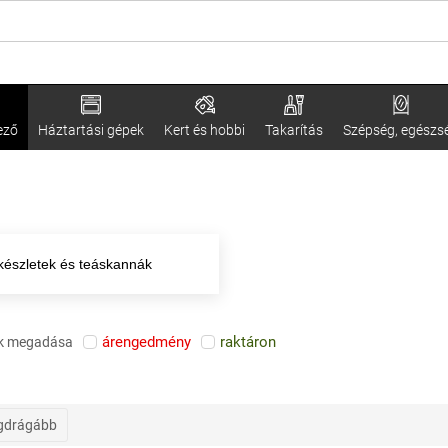
ező
Háztartási gépek
Kert és hobbi
Takarítás
Szépség, egészs
készletek és teáskannák
árengedmény
raktáron
k megadása
gdrágább