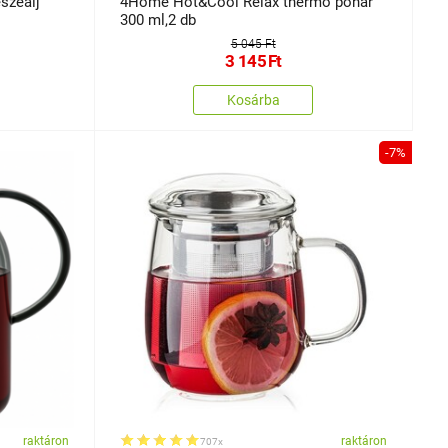
szealj
4Home Hot&Cool Relax thermo pohár
300 ml,2 db
5 045 Ft
3 145
Ft
Kosárba
-7%
raktáron
raktáron
707x