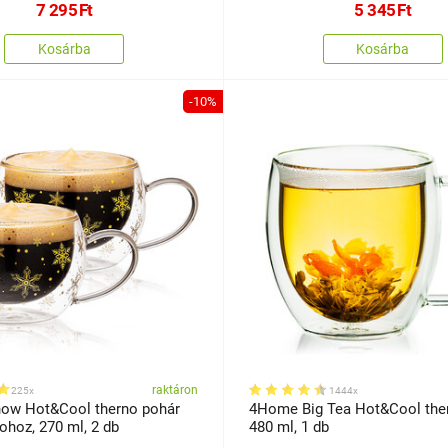
7 295
Ft
5 345
Ft
Kosárba
Kosárba
-10%
raktáron
225x
1444x
ow Hot&Cool therno pohár
4Home Big Tea Hot&Cool the
ohoz, 270 ml, 2 db
480 ml, 1 db