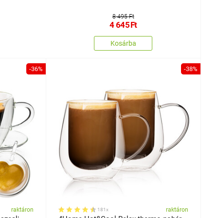
8 495 Ft
4 645
Ft
Kosárba
-36%
-38%
raktáron
raktáron
181x