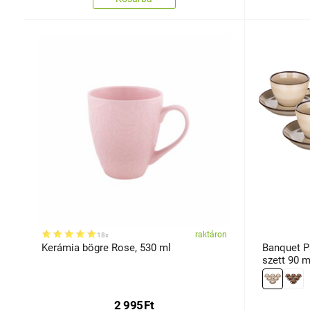
raktáron
18x
Kerámia bögre Rose, 530 ml
Banquet P
szett 90 m
2 995
Ft