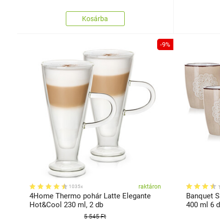
Kosárba
-9%
raktáron
1035x
4Home Thermo pohár Latte Elegante
Banquet S
Hot&Cool 230 ml, 2 db
400 ml 6
5 545 Ft