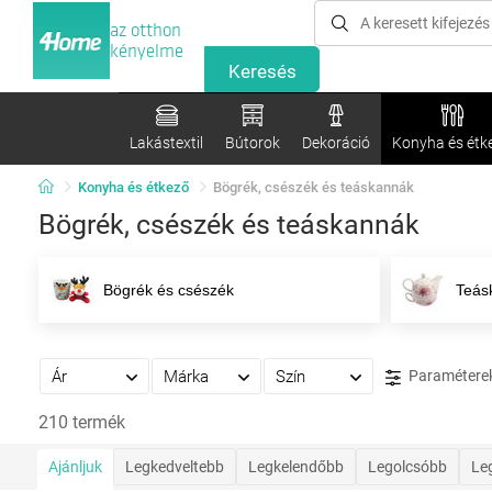
az otthon
kényelme
Lakástextil
Bútorok
Dekoráció
Konyha és étk
Konyha és étkező
Bögrék, csészék és teáskannák
Bögrék, csészék és teáskannák
Bögrék és csészék
Teás
Ár
Márka
Szín
Paramétere
210 termék
Ajánljuk
Legkedveltebb
Legkelendőbb
Legolcsóbb
Le