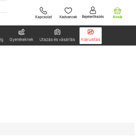
Bejelentkezés
Kapcsolat
Kedvencek
Kosár
ég
Gyerekeknek
Utazás és vásárlás
Kiárusítás