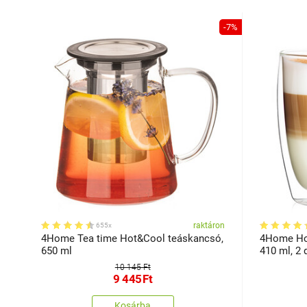
-7%
raktáron
655x
4Home Tea time Hot&Cool teáskancsó,
4Home Hot
650 ml
410 ml, 2 
10 145 Ft
9 445
Ft
Kosárba