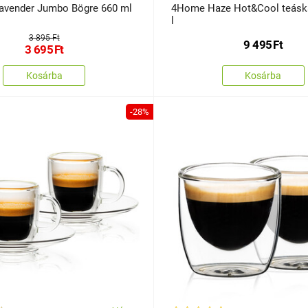
avender Jumbo Bögre 660 ml
4Home Haze Hot&Cool teáska
l
3 895 Ft
9 495
Ft
3 695
Ft
Kosárba
Kosárba
-28%