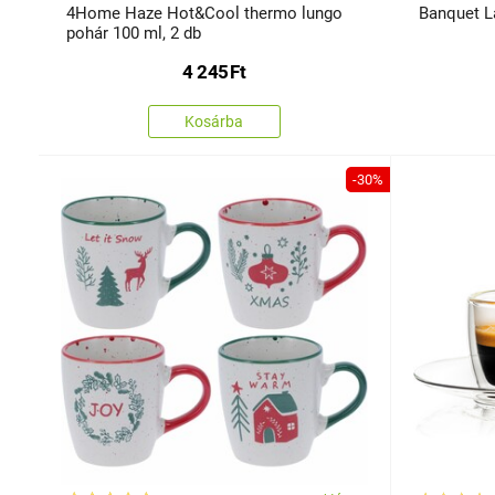
4Home Haze Hot&Cool thermo lungo
Banquet L
pohár 100 ml, 2 db
4 245
Ft
Kosárba
-30%