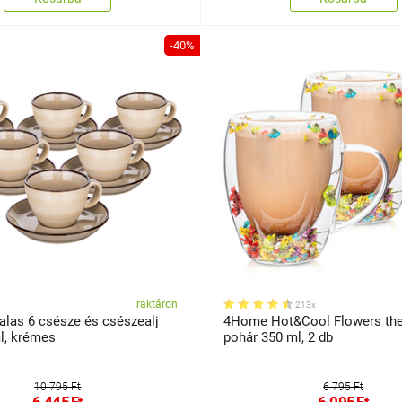
-40%
raktáron
213x
alas 6 csésze és csészealj
4Home Hot&Cool Flowers th
l, krémes
pohár 350 ml, 2 db
10 795 Ft
6 795 Ft
6 445
Ft
6 095
Ft