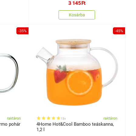
3 145
Ft
Kosárba
-35%
-45%
raktáron
raktáron
13x
rmo pohár
4Home Hot&Cool Bamboo teáskanna,
1,2 l