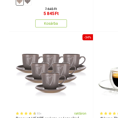
7 645 Ft
5 845
Ft
Kosárba
-34%
raktáron
32x