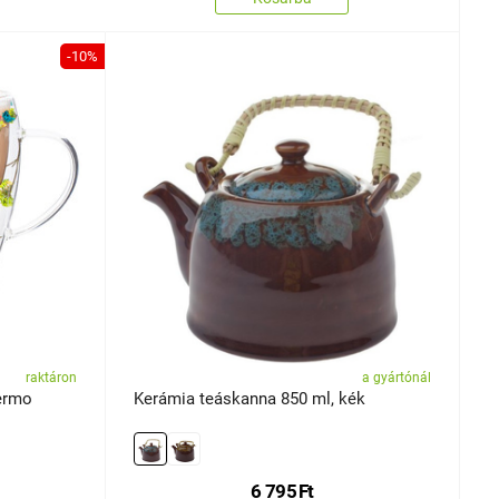
-10%
raktáron
a gyártónál
ermo
Kerámia teáskanna 850 ml, kék
6 795
Ft