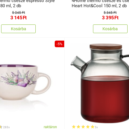
rmo csésze espresso Style
4Home thermo csésze és csé
Hot&Cool 80 ml, 2 db
Heart Hot&Cool 150 ml, 2 db
5 045 Ft
5 345 Ft
3 145
Ft
3 395
Ft
Kosárba
Kosárba
-5%
raktáron
283x
5x