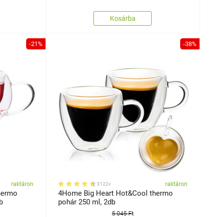
Kosárba
-21%
-38%
raktáron
raktáron
3122x
hermo
4Home Big Heart Hot&Cool thermo
b
pohár 250 ml, 2db
5 045 Ft