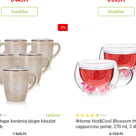
Kosárba
Kosárba
-3%
raktáron
6x
130x
hape kerámia bögre készlet
4Home Hot&Cool Blossom t
 db
cappuccino pohár, 270 ml, 2 d
7 545 Ft
6 795 Ft