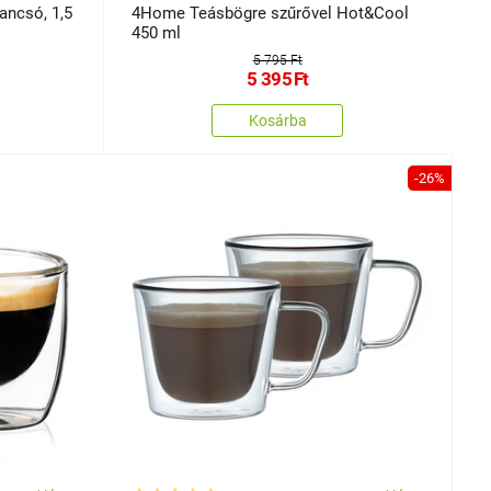
ncsó, 1,5
4Home Teásbögre szűrővel Hot&Cool
450 ml
5 795 Ft
5 395
Ft
Kosárba
-26%