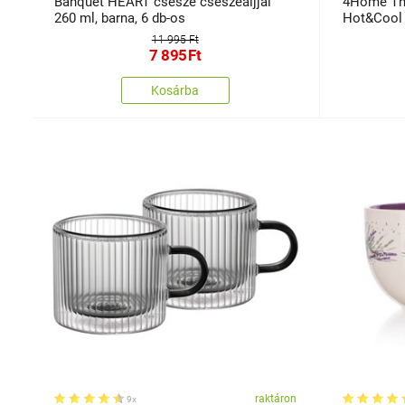
Banquet HEART csésze csészealjjal
4Home The
260 ml, barna, 6 db-os
11 995 Ft
7 895
Ft
Kosárba
raktáron
9x