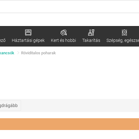
ező
Háztartási gépek
Kert és hobbi
Takarítás
Szépség, egészs
 kancsók
Röviditalos poharak
gdrágább