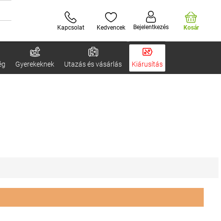
Bejelentkezés
Kapcsolat
Kedvencek
Kosár
ég
Gyerekeknek
Utazás és vásárlás
Kiárusítás