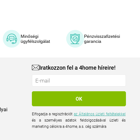
Minőségi
Pénzvisszafizetési
ügyfélszolgálat
garancia
Iratkozzon fel a 4home híreire!
lyai
Elfogadja a regisztrációt
az Általános üzleti feltételekkel
és a személyes adatok feldolgozásával üzleti és
marketing célokra a 4home, a.s. cég számára