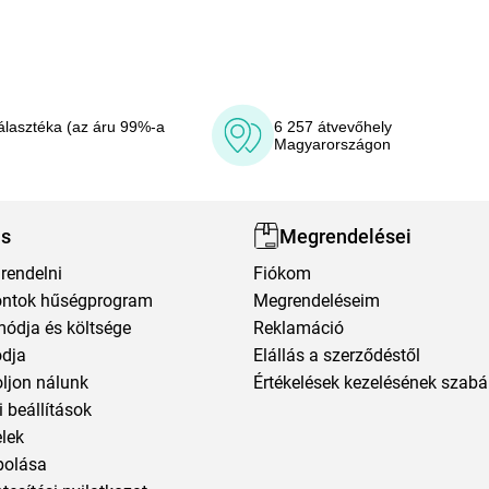
álasztéka (az áru 99%-a
6 257 átvevőhely
Magyarországon
ás
Megrendelései
rendelni
Fiókom
ntok hűségprogram
Megrendeléseim
módja és költsége
Reklamáció
ódja
Elállás a szerződéstől
oljon nálunk
Értékelések kezelésének szabá
 beállítások
elek
polása