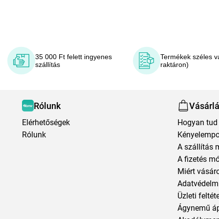
35 000 Ft felett ingyenes
Termékek széles v
szállítás
raktáron)
Rólunk
Vásárl
Elérhetőségek
Hogyan tud 
Rólunk
Kényelempo
A szállítás 
A fizetés m
Miért vásár
Adatvédelmi
Üzleti feltét
Ágynemű á