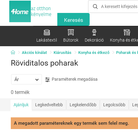
az otthon
kényelme
Lakástextil
Bútorok
Dekoráció
Konyha és étk
Akciós kínálat
Kiárusítás
Konyha és étkező
Poharak és
Röviditalos poharak
Ár
Paraméterek megadása
0 termék
Ajánljuk
Legkedveltebb
Legkelendőbb
Legolcsóbb
Le
A megadott paramétereknek egy termék sem felel meg.