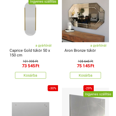
Ingyenes szállítás
a gyártónál
a gyártónál
Caprice Gold tükör 50 x
Aron Bronze tükör
150 cm
101 995 Ft
105 645 Ft
73 545
Ft
75 145
Ft
Kosárba
Kosárba
-30%
-29%
Ingyenes szállítás