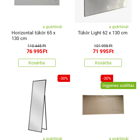
a gyártónál
a gyártónál
Horizontal tükör 65 x
Tükör Light 62 x 130 cm
130 cm
110 445 Ft
101 995 Ft
76 995
Ft
71 995
Ft
Kosárba
Kosárba
-30%
-30%
Ingyenes szállítás
a gyártónál
a gyártónál