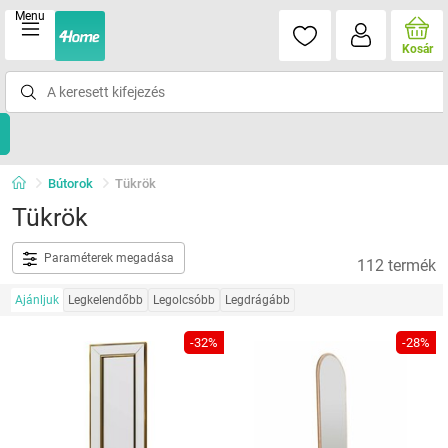
Menu
Kosár
Bútorok
Tükrök
Tükrök
Paraméterek megadása
112 termék
Ajánljuk
Legkelendőbb
Legolcsóbb
Legdrágább
-32%
-28%