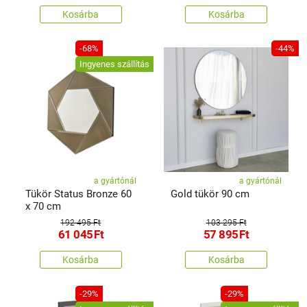
Kosárba
Kosárba
-68%
-44%
Ingyenes szállítás
a gyártónál
a gyártónál
Tükör Status Bronze 60
Gold tükör 90 cm
x 70 cm
192 495 Ft
103 295 Ft
61 045
Ft
57 895
Ft
Kosárba
Kosárba
-29%
-29%