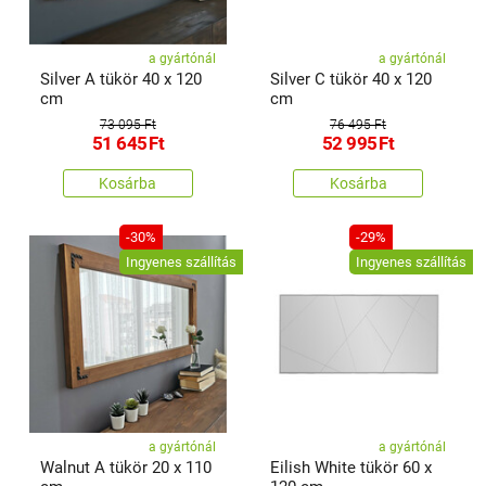
a gyártónál
a gyártónál
Silver A tükör 40 x 120
Silver C tükör 40 x 120
cm
cm
73 095 Ft
76 495 Ft
51 645
Ft
52 995
Ft
Kosárba
Kosárba
-30%
-29%
Ingyenes szállítás
Ingyenes szállítás
a gyártónál
a gyártónál
Walnut A tükör 20 x 110
Eilish White tükör 60 x