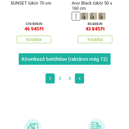
SUNSET tükör 70 cm
Aror Black tükör 50 x
160 cm
179 995 Ft
59 495 Ft
46 945
Ft
43 845
Ft
Kosárba
Kosárba
Következő betöltése (raktáron még
72
)
1
2
3