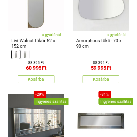
a gyártónál
a gyártónál
Livi Walnut tükör 52 x
Amorphous tükör 70 x
152 cm
90 cm
88 395 Ft
88 395 Ft
60 995
Ft
59 995
Ft
Kosárba
Kosárba
-29%
-31%
Ingyenes szállítás
Ingyenes szállítás