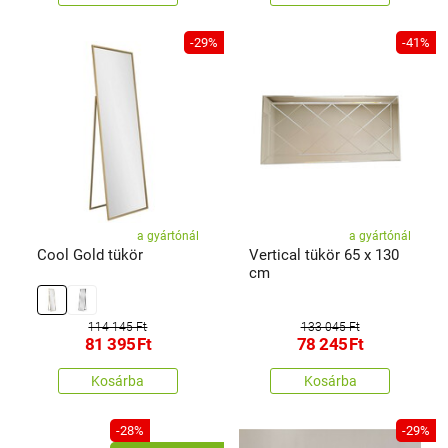
-29%
-41%
a gyártónál
a gyártónál
Cool Gold tükör
Vertical tükör 65 x 130
cm
114 145 Ft
133 045 Ft
81 395
Ft
78 245
Ft
Kosárba
Kosárba
-28%
-29%