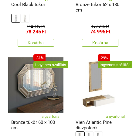
Cool Black tükör
Bronze tükör 62 x 130
cm
112 445 Ft
107 045 Ft
78 245
Ft
74 995
Ft
Kosárba
Kosárba
-31%
-29%
Ingyenes szállítás
Ingyenes szállítás
a gyártónál
a gyártónál
Bronze tükör 60 x 100
Vien Atlantic Pine
cm
díszpolcok