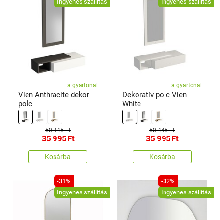
Ingyenes szállítás
Ingyenes szállítás
a gyártónál
a gyártónál
Vien Anthracite dekor
Dekoratív polc Vien
polc
White
50 445 Ft
50 445 Ft
35 995
Ft
35 995
Ft
Kosárba
Kosárba
-31%
-32%
Ingyenes szállítás
Ingyenes szállítás