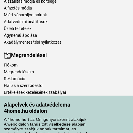
A szállítás módja és költsége
A fizetés módja
Miért vásároljon nálunk
Adatvédelmi beállítások
Üzleti feltételek
Ágynemű ápolása
Akadálymentesítési nyilatkozat
Megrendelései
Fiókom
Megrendeléseim
Reklamáció
Elállás a szerződéstől
Értékelések kezelésének szabályai
Alapelvek és adatvédelema
Szállítási módok
4home.hu oldalon
A 4home.hu-t az Ön igényei szerint alakítjuk.
A weboldalon tanúsított viselkedése alapján
Fizetési módok
személyre szabjuk annak tartalmát, és