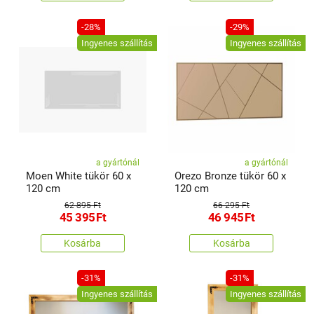
-28%
-29%
Ingyenes szállítás
Ingyenes szállítás
a gyártónál
a gyártónál
Moen White tükör 60 x
Orezo Bronze tükör 60 x
120 cm
120 cm
62 895 Ft
66 295 Ft
45 395
Ft
46 945
Ft
Kosárba
Kosárba
-31%
-31%
Ingyenes szállítás
Ingyenes szállítás