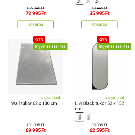
105 345 Ft
50 445 Ft
72 995
Ft
35 995
Ft
Kosárba
Kosárba
-31%
-29%
Ingyenes szállítás
Ingyenes szállítás
a gyártónál
a gyártónál
Wall tükör 62 x 130 cm
Livi Black tükör 52 x 152
cm
101 995 Ft
88 395 Ft
69 995
Ft
62 595
Ft