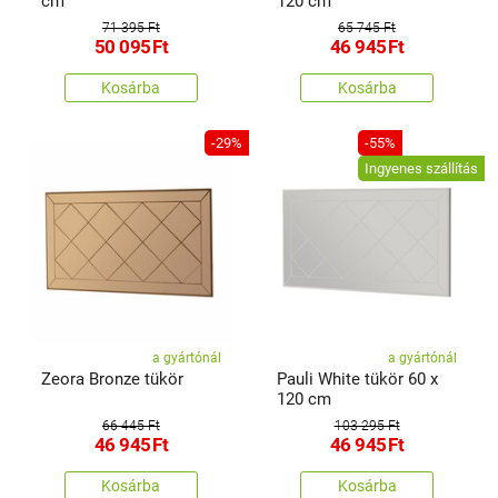
cm
120 cm
71 395 Ft
65 745 Ft
50 095
Ft
46 945
Ft
Kosárba
Kosárba
-29%
-55%
Ingyenes szállítás
a gyártónál
a gyártónál
Zeora Bronze tükör
Pauli White tükör 60 x
120 cm
66 445 Ft
103 295 Ft
46 945
Ft
46 945
Ft
Kosárba
Kosárba