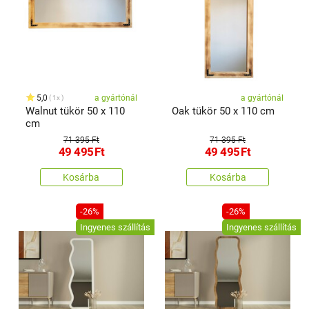
5,0
a gyártónál
a gyártónál
1x
Walnut tükör 50 x 110
Oak tükör 50 x 110 cm
cm
71 395 Ft
71 395 Ft
49 495
Ft
49 495
Ft
Kosárba
Kosárba
-26%
-26%
Ingyenes szállítás
Ingyenes szállítás