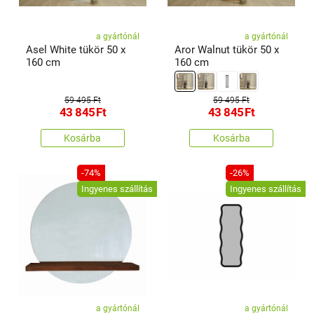
a gyártónál
a gyártónál
Asel White tükör 50 x
Aror Walnut tükör 50 x
160 cm
160 cm
59 495 Ft
59 495 Ft
43 845
Ft
43 845
Ft
Kosárba
Kosárba
-74%
-26%
Ingyenes szállítás
Ingyenes szállítás
a gyártónál
a gyártónál