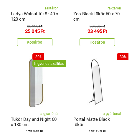
raktáron
raktáron
Lariya Walnut tükör 40 x
Zeo Black tükör 60 x 70
120 cm
cm
33 995 Ft
33 995 Ft
25 045
Ft
23 495
Ft
Kosárba
Kosárba
-30%
-30%
Ingyenes szállítás
a gyártónál
a gyártónál
Tükör Day and Night 60
Portal Matte Black
x 130 cm
tükör
175 045 Ft
153 345 Ft