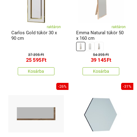
raktáron
raktáron
Carlos Gold tükör 30 x
Emma Natural tükör 50
90 cm
x 160 cm
37 395 Ft
54 395 Ft
25 595
Ft
39 145
Ft
Kosárba
Kosárba
-26%
-31%