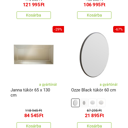
121 995
Ft
106 995
Ft
Kosárba
Kosárba
-29%
-67%
a gyártónál
a gyártónál
Janna tükör 65 x 130
Ozze Black tükör 60 cm
cm
118 945 Ft
67 295 Ft
84 545
Ft
21 895
Ft
Kosárba
Kosárba