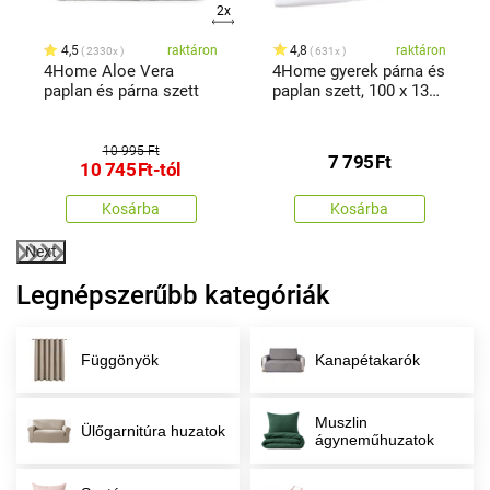
2x
4,5
raktáron
4,8
raktáron
2330x
631x
4Home Aloe Vera
4Home gyerek párna és
paplan és párna szett
paplan szett, 100 x 135
cm, 40 x 60 cm
10 995 Ft
7 795
Ft
10 745
Ft
-tól
Kosárba
Kosárba
Next
Legnépszerűbb kategóriák
Függönyök
Kanapétakarók
Muszlin
Ülőgarnitúra huzatok
ágyneműhuzatok