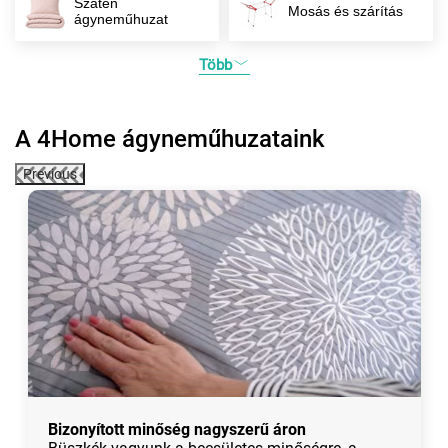
Szatén
Mosás és szárítás
ágyneműhuzat
Több
A 4Home ágyneműhuzataink
Previous
Bizonyított minőség nagyszerű áron