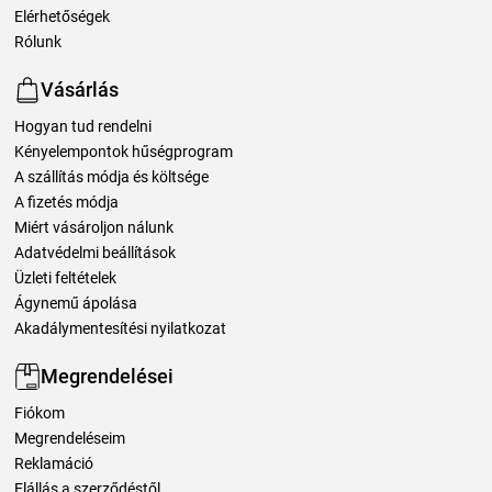
Elérhetőségek
Rólunk
Vásárlás
Hogyan tud rendelni
Kényelempontok hűségprogram
A szállítás módja és költsége
A fizetés módja
Miért vásároljon nálunk
Adatvédelmi beállítások
Üzleti feltételek
Ágynemű ápolása
Akadálymentesítési nyilatkozat
Megrendelései
Fiókom
Megrendeléseim
Reklamáció
Elállás a szerződéstől