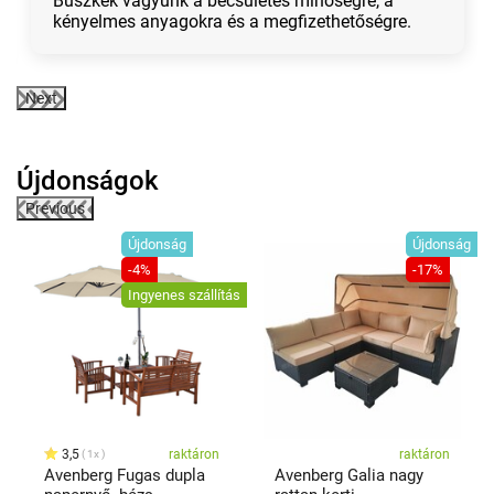
Büszkék vagyunk a becsületes minőségre, a
kényelmes anyagokra és a megfizethetőségre.
Next
Újdonságok
Previous
ág
Újdonság
Újdonság
-4%
-17%
Ingyenes szállítás
3,5
raktáron
raktáron
1x
Avenberg Fugas dupla
Avenberg Galia nagy