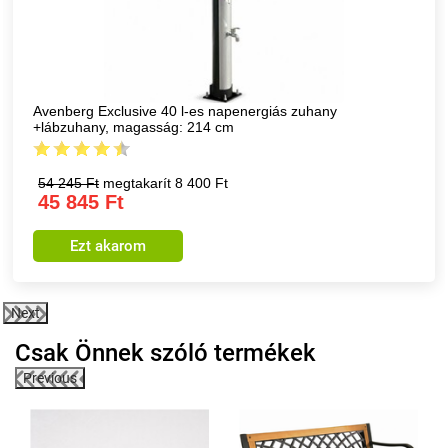
Avenberg Exclusive 40 l-es napenergiás zuhany
+lábzuhany, magasság: 214 cm
54 245 Ft
megtakarít 8 400 Ft
45 845 Ft
Ezt akarom
Next
Csak Önnek szóló termékek
Previous
8%