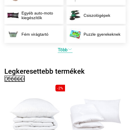
Egyéb auto-moto
Csiszológépek
kiegészítők
Fém virágtartó
Puzzle gyerekeknek
Több
Legkeresettebb termékek
Previous
3%
-2%