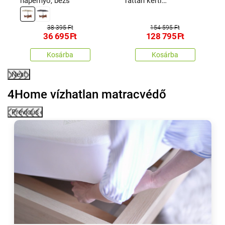
napernyő, bézs
rattan kerti
bútorkészlet,
fekete/bézs
38 395 Ft
154 595 Ft
36 695
Ft
128 795
Ft
Kosárba
Kosárba
Next
4Home vízhatlan matracvédő
Previous