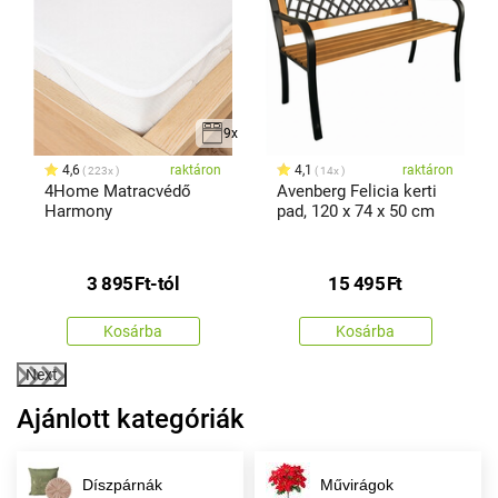
x
9x
4,6
raktáron
4,1
raktáron
223x
14x
4Home Matracvédő
Avenberg Felicia kerti
Harmony
pad, 120 x 74 x 50 cm
3 895
Ft
-tól
15 495
Ft
Kosárba
Kosárba
Next
Ajánlott kategóriák
Díszpárnák
Művirágok