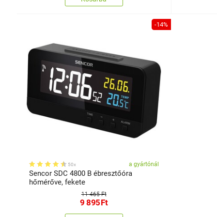
-14%
a gyártónál
50x
Sencor SDC 4800 B ébresztőóra
hőmérőve, fekete
11 465 Ft
9 895
Ft