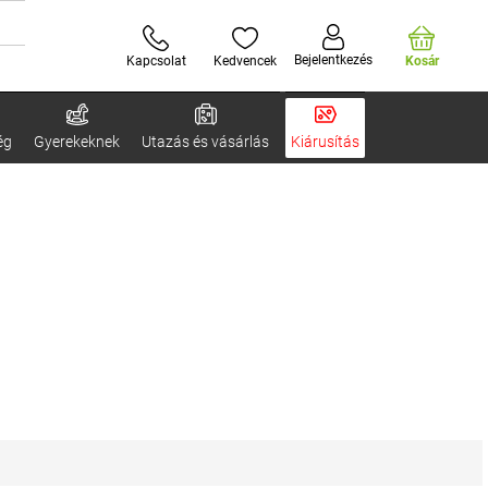
Bejelentkezés
Kapcsolat
Kedvencek
Kosár
ég
Gyerekeknek
Utazás és vásárlás
Kiárusítás