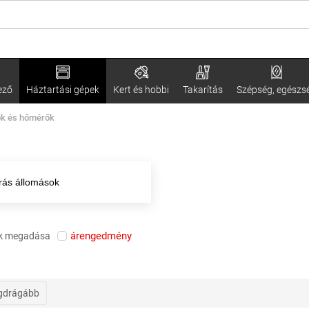
ező
Háztartási gépek
Kert és hobbi
Takarítás
Szépség, egészs
ok és hőmérők
árás állomások
árengedmény
k megadása
gdrágább