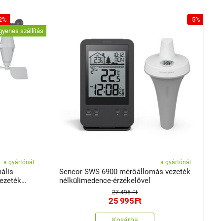
2%
-5%
gyenes szállítás
a gyártónál
a gyártónál
ális
Sencor SWS 6900 mérőállomás vezeték
vezeték
nélkülimedence-érzékelővel
27 495 Ft
25 995
Ft
Kosárba