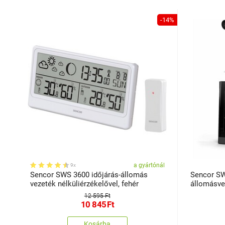
-14%
a gyártónál
9x
Sencor SWS 3600 időjárás-állomás
Sencor SW
vezeték nélküliérzékelővel, fehér
állomásvez
12 595 Ft
10 845
Ft
Kosárba