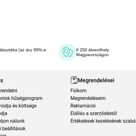
álasztéka (az áru 99%-a
6 250 átvevőhely
Magyarországon
ás
Megrendelései
rendelni
Fiókom
ntok hűségprogram
Megrendeléseim
módja és költsége
Reklamáció
ódja
Elállás a szerződéstől
oljon nálunk
Értékelések kezelésének szabá
 beállítások