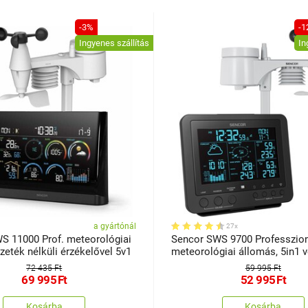
-3%
-1
Ingyenes szállítás
In
a gyártónál
27x
S 11000 Prof. meteorológiai
Sencor SWS 9700 Professzion
eték nélküli érzékelővel 5v1
meteorológiai állomás, 5in1 
nélküli érzékelővel
72 435 Ft
59 995 Ft
69 995
Ft
52 995
Ft
Kosárba
Kosárba