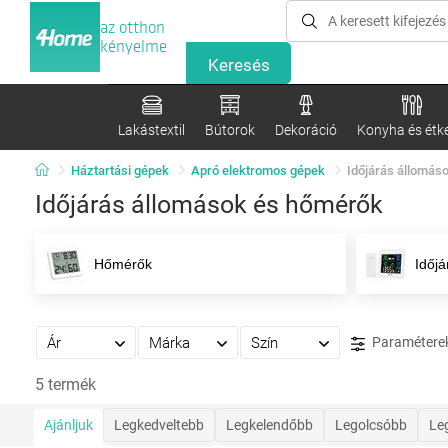
az otthon
kényelme
Lakástextil
Bútorok
Dekoráció
Konyha és étk
Háztartási gépek
Apró elektromos gépek
Időjárás állomás
Időjárás állomások és hőmérők
Hőmérők
Időj
Ár
Márka
Szín
Paramétere
5 termék
Ajánljuk
Legkedveltebb
Legkelendőbb
Legolcsóbb
Le