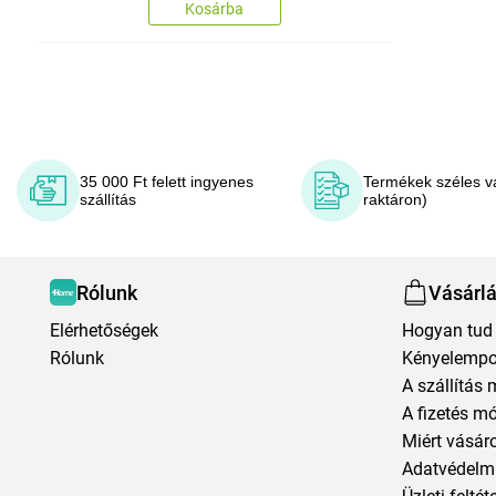
Kosárba
35 000 Ft felett ingyenes
Termékek széles v
szállítás
raktáron)
Rólunk
Vásárl
Elérhetőségek
Hogyan tud 
Rólunk
Kényelempo
A szállítás 
A fizetés m
Miért vásár
Adatvédelmi