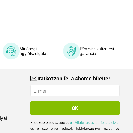
Minőségi
Pénzvisszafizetési
ügyfélszolgálat
garancia
Iratkozzon fel a 4home híreire!
lyai
Elfogadja a regisztrációt
az Általános üzleti feltételekkel
és a személyes adatok feldolgozásával üzleti és