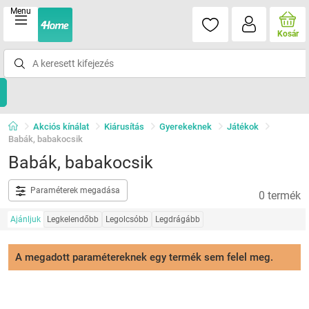
Menu
Kosár
Akciós kínálat
Kiárusítás
Gyerekeknek
Játékok
Babák, babakocsik
Babák, babakocsik
Paraméterek megadása
0 termék
Ajánljuk
Legkelendőbb
Legolcsóbb
Legdrágább
A megadott paramétereknek egy termék sem felel meg.