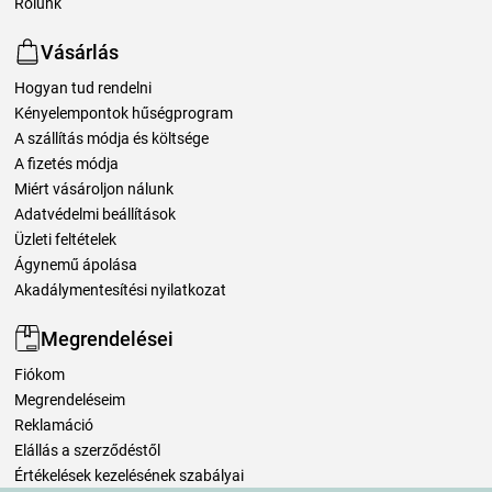
Rólunk
Vásárlás
Hogyan tud rendelni
Kényelempontok hűségprogram
A szállítás módja és költsége
A fizetés módja
Miért vásároljon nálunk
Adatvédelmi beállítások
Üzleti feltételek
Ágynemű ápolása
Akadálymentesítési nyilatkozat
Megrendelései
Fiókom
Megrendeléseim
Reklamáció
Elállás a szerződéstől
Értékelések kezelésének szabályai