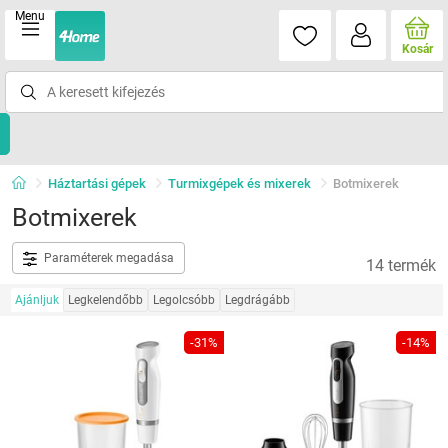
Menu
Kosár
Háztartási gépek
Turmixgépek és mixerek
Botmixerek
Botmixerek
Paraméterek megadása
14 termék
Ajánljuk
Legkelendőbb
Legolcsóbb
Legdrágább
-31%
-14%