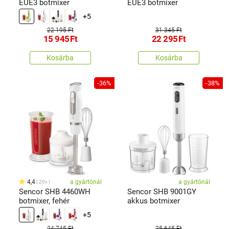
EUE3 botmixer
EUE3 botmixer
+5
22 195 Ft
31 345 Ft
15 945
Ft
22 295
Ft
Kosárba
Kosárba
-36%
-38%
4,4
a gyártónál
a gyártónál
20x
Sencor SHB 4460WH
Sencor SHB 9001GY
botmixer, fehér
akkus botmixer
+5
24 745 Ft
25 645 Ft