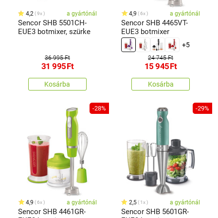
4,2
a gyártónál
4,9
a gyártónál
9x
6x
Sencor SHB 5501CH-
Sencor SHB 4465VT-
EUE3 botmixer, szürke
EUE3 botmixer
+5
36 995 Ft
24 745 Ft
31 995
Ft
15 945
Ft
Kosárba
Kosárba
-28%
-29%
4,9
a gyártónál
2,5
a gyártónál
6x
1x
Sencor SHB 4461GR-
Sencor SHB 5601GR-