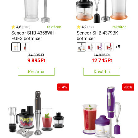
4,6
raktáron
4,2
raktáron
28x
5x
Sencor SHB 4358WH-
Sencor SHB 4379BK
EUE3 botmixer
botmixer
+5
14 395 Ft
14 835 Ft
9 895
Ft
12 745
Ft
Kosárba
Kosárba
-14%
-36%