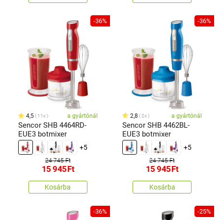
-36%
-36%
4,5
a gyártónál
2,8
a gyártónál
11x
2x
Sencor SHB 4464RD-
Sencor SHB 4462BL-
EUE3 botmixer
EUE3 botmixer
+5
+5
24 745 Ft
24 745 Ft
15 945
Ft
15 945
Ft
Kosárba
Kosárba
-36%
-25%