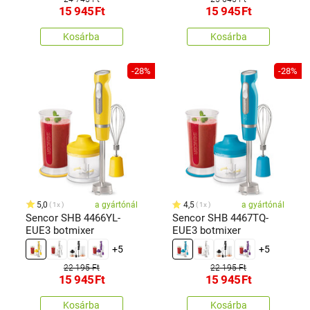
15 945
Ft
15 945
Ft
Kosárba
Kosárba
-28%
-28%
5,0
a gyártónál
4,5
a gyártónál
1x
1x
Sencor SHB 4466YL-
Sencor SHB 4467TQ-
EUE3 botmixer
EUE3 botmixer
+5
+5
22 195 Ft
22 195 Ft
15 945
Ft
15 945
Ft
Kosárba
Kosárba