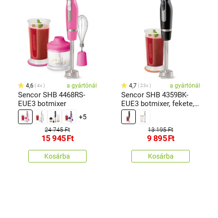
4,6
a gyártónál
4,7
a gyártónál
4x
23x
Sencor SHB 4468RS-
Sencor SHB 4359BK-
EUE3 botmixer
EUE3 botmixer, fekete,
fekete
+5
24 745 Ft
13 195 Ft
15 945
Ft
9 895
Ft
Kosárba
Kosárba