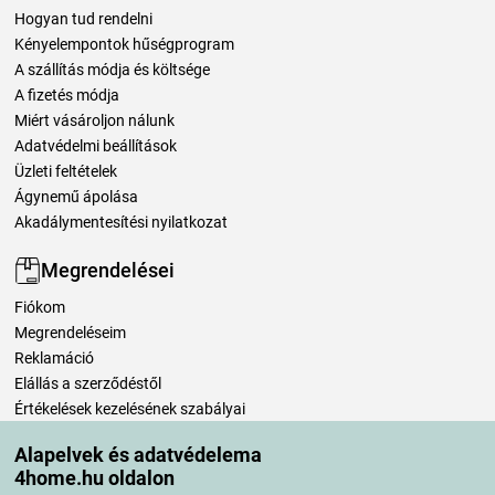
Hogyan tud rendelni
Kényelempontok hűségprogram
A szállítás módja és költsége
A fizetés módja
Miért vásároljon nálunk
Adatvédelmi beállítások
Üzleti feltételek
Ágynemű ápolása
Akadálymentesítési nyilatkozat
Megrendelései
Fiókom
Megrendeléseim
Reklamáció
Elállás a szerződéstől
Értékelések kezelésének szabályai
Alapelvek és adatvédelema
Szállítási módok
4home.hu oldalon