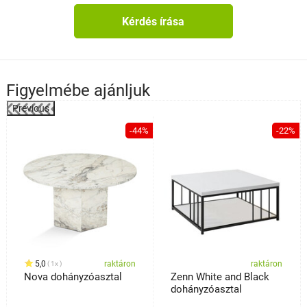
Kérdés írása
Figyelmébe ajánljuk
Previous
%
-44%
-22%
5,0
raktáron
raktáron
1x
Nova dohányzóasztal
Zenn White and Black
dohányzóasztal