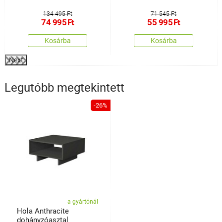
134 495 Ft
71 545 Ft
74 995
Ft
55 995
Ft
Kosárba
Kosárba
Next
Legutóbb megtekintett
-26%
a gyártónál
Hola Anthracite
dohányzóasztal