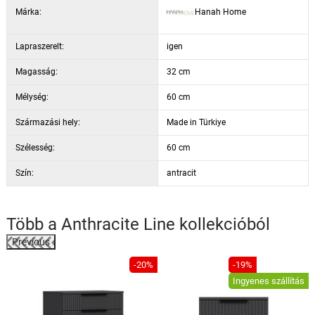
Márka:
Hanah Home
Lapraszerelt:
igen
Magasság:
32 cm
Mélység:
60 cm
Származási hely:
Made in Türkiye
Szélesség:
60 cm
Szín:
antracit
Több a
Anthracite Line
kollekcióból
Previous
%
-20%
-19%
Ingyenes szállítás