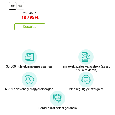
25 545 Ft
18 795
Ft
Kosárba
35 000 Ft felett ingyenes szállítás
Termékek széles választéka (az áru
99%-a raktáron)
6 259 átvevőhely Magyarországon
Minőségi ügyfélszolgálat
Pénzvisszafizetési garancia