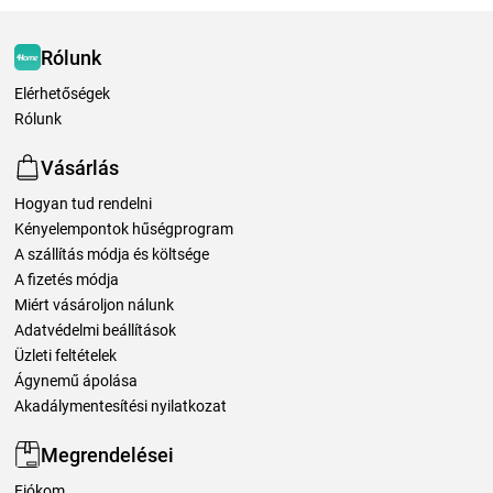
Rólunk
Elérhetőségek
Rólunk
Vásárlás
Hogyan tud rendelni
Kényelempontok hűségprogram
A szállítás módja és költsége
A fizetés módja
Miért vásároljon nálunk
Adatvédelmi beállítások
Üzleti feltételek
Ágynemű ápolása
Akadálymentesítési nyilatkozat
Megrendelései
Fiókom