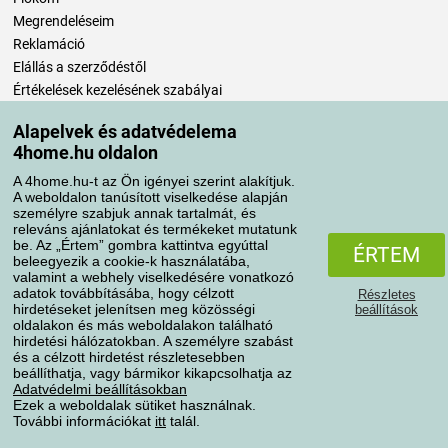
Megrendeléseim
Reklamáció
Elállás a szerződéstől
Értékelések kezelésének szabályai
Alapelvek és adatvédelema
Szállítási módok
4home.hu oldalon
A 4home.hu-t az Ön igényei szerint alakítjuk.
A weboldalon tanúsított viselkedése alapján
Fizetési módok
személyre szabjuk annak tartalmát, és
releváns ajánlatokat és termékeket mutatunk
be. Az „Értem” gombra kattintva egyúttal
ÉRTEM
beleegyezik a cookie-k használatába,
valamint a webhely viselkedésére vonatkozó
adatok továbbításába, hogy célzott
Részletes
hirdetéseket jelenítsen meg közösségi
beállítások
oldalakon és más weboldalakon található
hirdetési hálózatokban. A személyre szabást
és a célzott hirdetést részletesebben
Adatvédelem
Süti szabályzat
beállíthatja, vagy bármikor kikapcsolhatja az
Adatvédelmi beállításokban
Ezek a weboldalak sütiket használnak.
További információkat
itt
talál.
Minden jog fenntartva © 2004-2026 4home, a.s.