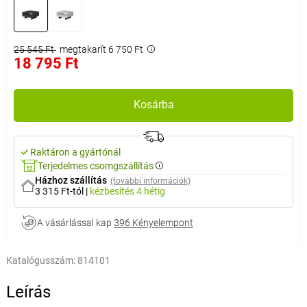
25 545 Ft
megtakarít 6 750 Ft
18 795 Ft
Kosárba
Raktáron a gyártónál
Terjedelmes csomgszállítás
Házhoz szállítás
(további információk)
3 315 Ft-tól
|
kézbesítés
4 hétig
A vásárlással kap
396 Kényelempont
Katalógusszám:
814101
Leírás