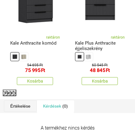
raktáron
raktáron
Kale Anthracite komód
Kale Plus Anthracite
éjjeliszekrény
94 695 Ft
60 545 Ft
75 995
Ft
48 845
Ft
Kosárba
Kosárba
Next
Értékelése
Kérdések
(0)
A termékhez nincs kérdés