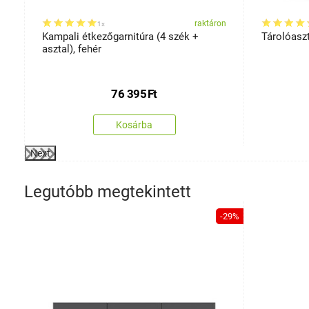
on
raktáron
1x
Kampali étkezőgarnitúra (4 szék +
Tárolóaszt
asztal), fehér
76 395
Ft
Kosárba
Next
Legutóbb megtekintett
-29%