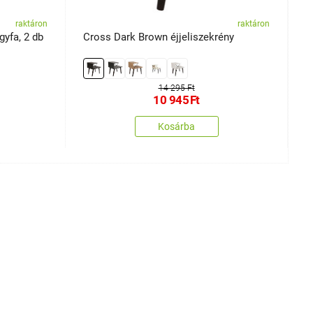
raktáron
raktáron
gyfa, 2 db
Cross Dark Brown éjjeliszekrény
R
14 295 Ft
10 945
Ft
Kosárba