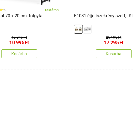
raktáron
2x
al 70 x 20 cm, tölgyfa
E1081 éjjeliszekrény szett, töl
15 345 Ft
25 195 Ft
10 995
Ft
17 295
Ft
Kosárba
Kosárba