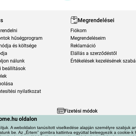
ás
Megrendelései
rendelni
Fiókom
ntok hűségprogram
Megrendeléseim
módja és költsége
Reklamáció
ódja
Elállás a szerződéstől
oljon nálunk
Értékelések kezelésének szabá
 beállítások
elek
polása
esítési nyilatkozat
Fizetési módok
ome.hu oldalon
ítjuk. A weboldalon tanúsított viselkedése alapján személyre szabjuk an
atunk be. Az „Értem” gombra kattintva egyúttal beleegyezik a cookie-k