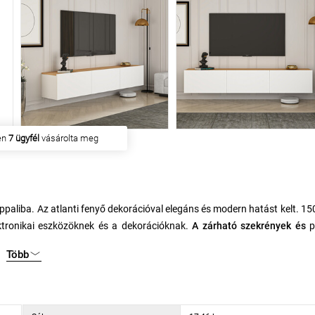
en
7 ügyfél
vásárolta meg
appaliba. Az atlanti fenyő dekorációval elegáns és modern hatást kelt. 15
ektronikai eszközöknek és a dekorációknak.
A zárható szekrények és
p
Több
osítja a stabilitást.