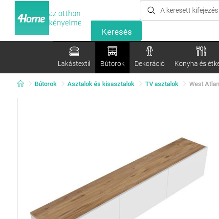
az otthon
kényelme
Lakástextil
Bútorok
Dekoráció
Konyha és étk
Bútorok
Asztalok és kisasztalok
TV asztalok
West Atlan