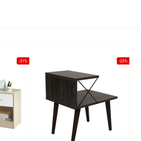
-31%
-23%