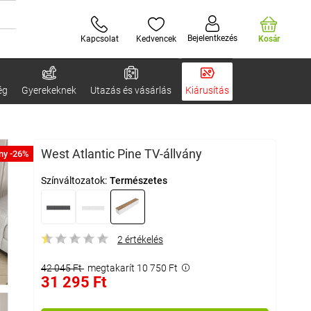
Bejelentkezés
Kapcsolat
Kedvencek
Kosár
ég
Gyerekeknek
Utazás és vásárlás
Kiárusítás
West Atlantic Pine TV-állvány
ny -26%
Színváltozatok:
Természetes
2 értékelés
42 045 Ft
megtakarít 10 750 Ft
31 295 Ft