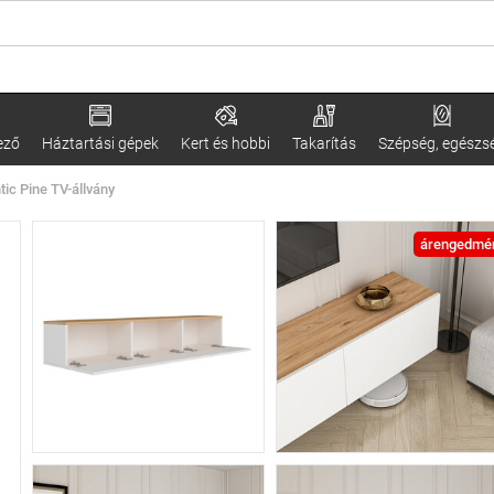
ező
Háztartási gépek
Kert és hobbi
Takarítás
Szépség, egészs
tic Pine TV-állvány
árengedmé