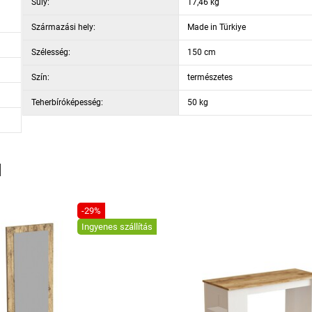
Súly:
17,46 kg
Származási hely:
Made in Türkiye
Szélesség:
150 cm
Szín:
természetes
Teherbíróképesség:
50 kg
l
-29%
Ingyenes szállítás