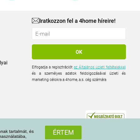
Iratkozzon fel a 4home híreire!
lyai
Elfogadja a regisztrációt
az Általános üzleti feltételekkel
és a személyes adatok feldolgozásával üzleti és
marketing célokra a 4home, a.s. cég számára
nak tartalmát, és
ÉRTEM
 használatába,