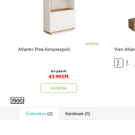
ál
raktáron
Atlantic Pine Könyvespolc
Vien Atlan
67 245 Ft
43 995
Ft
Kosárba
Next
Értékelése
(2)
Kérdések
(0)