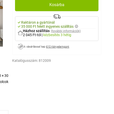
Kosárba
Raktáron a gyártónál
35 000 Ft felett ingyenes szállítás
Házhoz szállítás
(további információk)
2 045 Ft-tól
|
kézbesítés
3 hétig
A vásárlással kap
610 Kényelempont
Katalógusszám:
812009
0 × 30
olcok