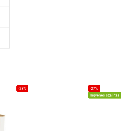
-28%
-27%
Ingyenes szállítás