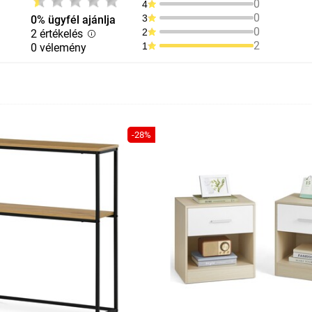
0
4
0
3
0% ügyfél ajánlja
0
2
2 értékelés
2
1
0 vélemény
-28%