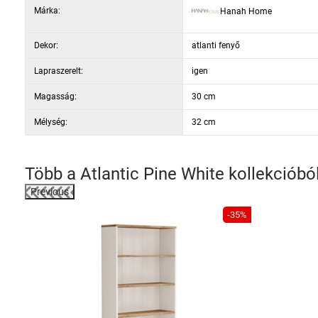
Márka:
Hanah Home
Dekor: atlanti fenyő
Dekor:
atlanti fenyő
Lapraszerelt:
igen
Magasság:
30 cm
Mélység:
32 cm
Több a
Atlantic Pine White
kollekcióbó
Previous
-35%
llítás