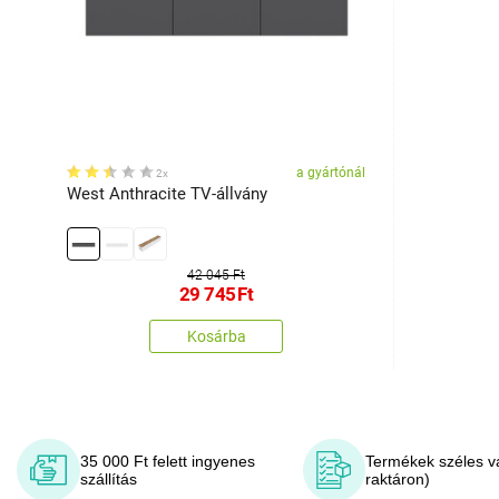
a gyártónál
2x
West Anthracite TV-állvány
42 045 Ft
29 745
Ft
Kosárba
35 000 Ft felett ingyenes
Termékek széles v
szállítás
raktáron)