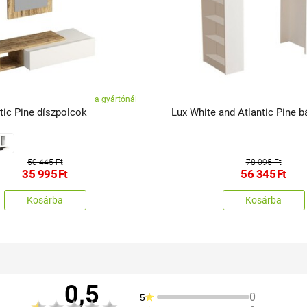
a gyártónál
tic Pine díszpolcok
Lux White and Atlantic Pine b
50 445 Ft
78 095 Ft
35 995
Ft
56 345
Ft
Kosárba
Kosárba
0,5
0
5