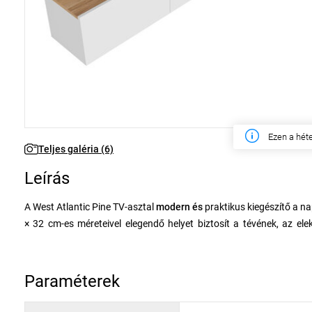
Ezen a hét
Teljes galéria (6)
Leírás
A West Atlantic Pine TV-asztal
modern és
praktikus kiegészítő a n
× 32 cm-es méreteivel elegendő helyet biztosít a tévének, az el
segítenek a rend fenntartásában.
Az asztal
tartós
,
melaminnal
bevont forgácslapból készült, ami bizt
Paraméterek:
Paraméterek
Anyag: melaminbevonatú faforgácslap
Méretek: 150 × 30 × 32 cm