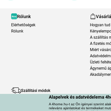
Rólunk
Vásárl
Elérhetőségek
Hogyan tud 
Rólunk
Kényelempo
A szállítás 
A fizetés m
Miért vásár
Adatvédelmi
Üzleti feltét
Ágynemű á
Akadályment
Szállítási módok
Alapelvek és adatvédelema 4h
A 4home.hu-t az Ön igényei szerint alak
releváns ajánlatokat és termékeket mut