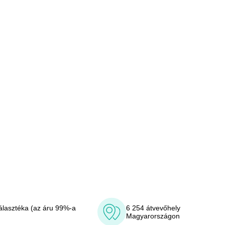
álasztéka (az áru 99%-a
6 254 átvevőhely
Magyarországon