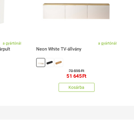
a gyártónál
a gyártónál
árpult
Neon White TV-állvány
S
70 595 Ft
51 645
Ft
Kosárba