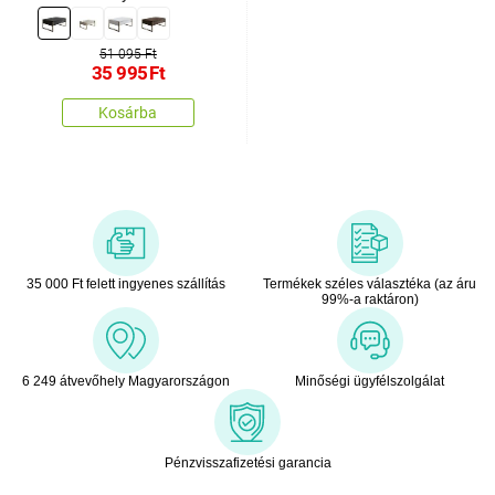
51 095 Ft
35 995
Ft
Kosárba
35 000 Ft felett ingyenes szállítás
Termékek széles választéka (az áru
99%-a raktáron)
6 249 átvevőhely Magyarországon
Minőségi ügyfélszolgálat
Pénzvisszafizetési garancia