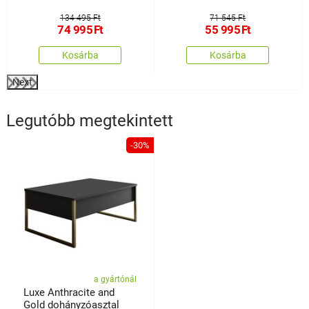
134 495 Ft
71 545 Ft
74 995
Ft
55 995
Ft
Kosárba
Kosárba
Next
Legutóbb megtekintett
-30%
a gyártónál
Luxe Anthracite and
Gold dohányzóasztal