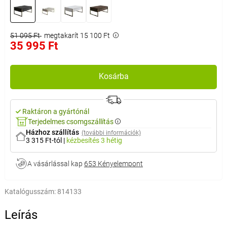
51 095 Ft
megtakarít 15 100 Ft
35 995 Ft
Kosárba
Raktáron a gyártónál
Terjedelmes csomgszállítás
Házhoz szállítás
(további információk)
3 315 Ft-tól
|
kézbesítés
3 hétig
A vásárlással kap
653 Kényelempont
Katalógusszám:
814133
Leírás