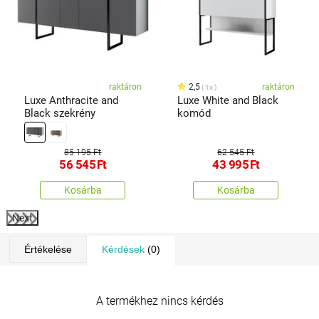
raktáron
2,5
raktáron
1x
Luxe Anthracite and
Luxe White and Black
Black szekrény
komód
85 195 Ft
62 545 Ft
56 545
Ft
43 995
Ft
Kosárba
Kosárba
Next
Értékelése
Kérdések
(0)
A termékhez nincs kérdés