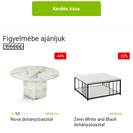
Kérdés írása
Figyelmébe ajánljuk
Previous
%
-44%
-22%
5,0
raktáron
raktáron
1x
Nova dohányzóasztal
Zenn White and Black
dohányzóasztal