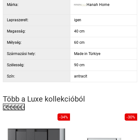
Márka:
Hanah Home
Lapraszerelt:
igen
Magasság:
40 cm
Mélység:
60 cm
Származási hely:
Made in Türkiye
Szélesség:
90 cm
Szín:
antracit
Több a
Luxe
kollekcióból
Previous
%
-34%
-30%