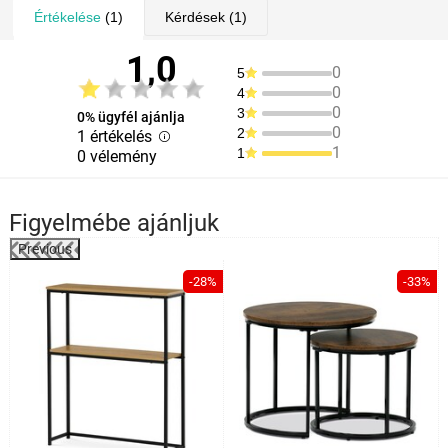
Értékelése
(1)
Kérdések
(1)
1,0
0
5
0
4
0
3
0% ügyfél ajánlja
0
2
1 értékelés
1
1
0 vélemény
Figyelmébe ajánljuk
Previous
%
-28%
-33%