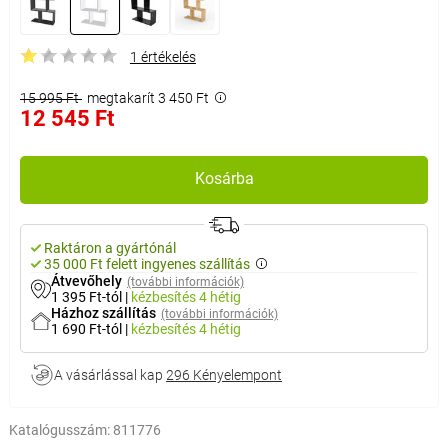
1 értékelés
15 995 Ft
megtakarít 3 450 Ft
12 545 Ft
Kosárba
Raktáron a gyártónál
35 000 Ft felett ingyenes szállítás
Átvevőhely
(további információk)
1 395 Ft-tól
|
kézbesítés
4 hétig
Házhoz szállítás
(további információk)
1 690 Ft-tól
|
kézbesítés
4 hétig
A vásárlással kap
296 Kényelempont
Katalógusszám:
811776