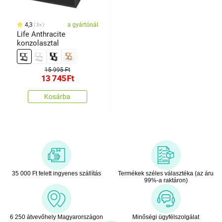
4,3
a gyártónál
3x
Life Anthracite
konzolasztal
15 995 Ft
13 745
Ft
Kosárba
35 000 Ft felett ingyenes szállítás
Termékek széles választéka (az áru
99%-a raktáron)
6 250 átvevőhely Magyarországon
Minőségi ügyfélszolgálat