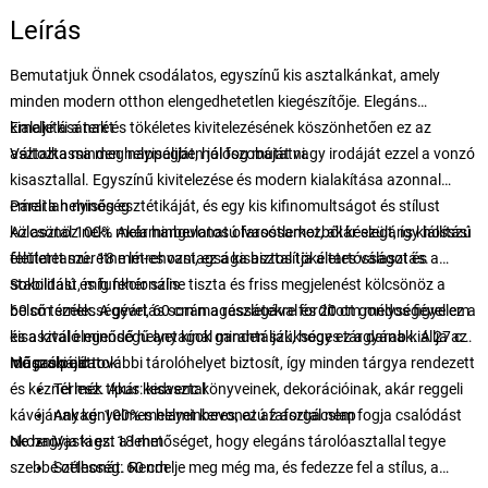
Leírás
Bemutatjuk Önnek csodálatos, egyszínű kis asztalkánkat, amely
minden modern otthon elengedhetetlen kiegészítője. Elegáns
kialakításának és tökéletes kivitelezésének köszönhetően ez az
Emelje ki a terét
asztalka minden helyiségben jól fog mutatni.
Változtassa meg nappaliját, hálószobáját vagy irodáját ezzel a vonzó
kisasztallal. Egyszínű kivitelezése és modern kialakítása azonnal
emeli a helyiség esztétikáját, és egy kis kifinomultságot és stílust
Páratlan minőség
kölcsönöz neki. Akár hangulatos olvasósarkot, akár elegáns kiállítási
Az asztal 100% melaminbevonatú farostlemezből készült, így hosszú
felületet szeretne létrehozni, ez a kisasztal tökéletes választás.
élettartamú. 18 mm-es vastagsága biztosítja a tartósságot és a
stabilitást, míg fehér színe tiszta és friss megjelenést kölcsönöz a
Sokoldalú és funkcionális
belső térnek. A gyártás során a részletekre fordított gondos figyelem
60 cm szélességével, 60 cm magasságával és 20 cm mélységével ez a
és a kiváló minőségű anyagok garantálják, hogy ez a darab kiállja az
kisasztal elegendő helyet kínál minden szükséges tárgyának. A 27 cm
idő próbáját.
magas polc további tárolóhelyet biztosít, így minden tárgya rendezett
Műszaki adatok:
és kéznél lesz. Akár kedvenc könyveinek, dekorációinak, akár reggeli
Termék típus: kisasztal
kávéjának kényelmes helyet keres, ez az asztal nem fogja csalódást
Anyag: 100% melaminbevonatú faforgácslap
okozni.
Ne hagyja ki ezt a lehetőséget, hogy elegáns tárolóasztallal tegye
Vastags: 18 mm
szebbé otthonát. Rendelje meg még ma, és fedezze fel a stílus, a
Szélesség: 60 cm