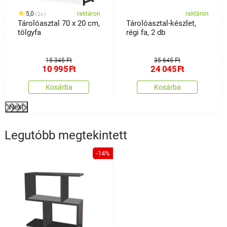
5,0
raktáron
raktáron
2x
Tárolóasztal 70 x 20 cm,
Tárolóasztal-készlet,
tölgyfa
régi fa, 2 db
15 345 Ft
35 645 Ft
10 995
Ft
24 045
Ft
Kosárba
Kosárba
Next
Legutóbb megtekintett
-14%