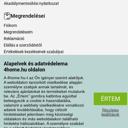
Akadálymentesítési nyilatkozat
Megrendelései
Fiókom
Megrendeléseim
Reklamáció
Elállás a szerződéstől
Értékelések kezelésének szabályai
Alapelvek és adatvédelema
Szállítási módok
4home.hu oldalon
A 4home.hu-t az Ön igényei szerint alakítjuk.
A weboldalon tanúsított viselkedése alapján
Fizetési módok
személyre szabjuk annak tartalmát, és
releváns ajánlatokat és termékeket mutatunk
be. Az „Értem” gombra kattintva egyúttal
ÉRTEM
beleegyezik a cookie-k használatába,
valamint a webhely viselkedésére vonatkozó
adatok továbbításába, hogy célzott
Részletes
hirdetéseket jelenítsen meg közösségi
beállítások
oldalakon és más weboldalakon található
hirdetési hálózatokban. A személyre szabást