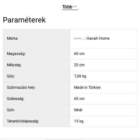
funkcionalitás és a kiváló minőség tökéletes kombinációját!
Magasság: 60 cm
Több
Mélység: 20 cm
Polc magassága: 27 cm
Paraméterek
Szín: fehér
Márka:
Hanah Home
Magasság:
60 cm
Mélység:
20 cm
Súly:
7,08 kg
Származási hely:
Made in Türkiye
Szélesség:
60 cm
Szín:
fehér
Teherbíróképesség:
15 kg