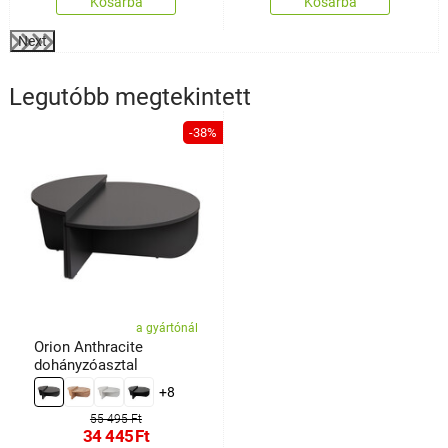
Kosárba
Kosárba
Next
Legutóbb megtekintett
-38%
a gyártónál
Orion Anthracite
dohányzóasztal
+8
55 495 Ft
34 445
Ft