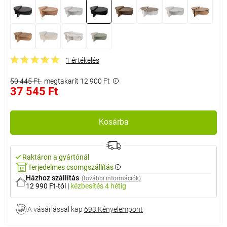
1 értékelés
50 445 Ft
megtakarít 12 900 Ft
37 545 Ft
Kosárba
Raktáron a gyártónál
Terjedelmes csomgszállítás
Házhoz szállítás
(további információk)
12 990 Ft-tól
|
kézbesítés
4 hétig
A vásárlással kap
693 Kényelempont