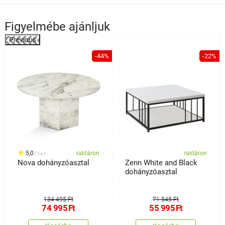
Figyelmébe ajánljuk
Previous
%
-44%
-22%
5,0
raktáron
raktáron
1x
Nova dohányzóasztal
Zenn White and Black
dohányzóasztal
134 495 Ft
71 545 Ft
74 995
Ft
55 995
Ft