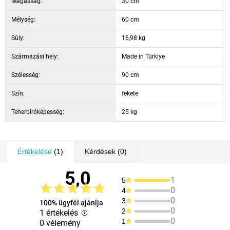
Magasság:
30 cm
Mélység:
60 cm
Súly:
16,98 kg
Származási hely:
Made in Türkiye
Szélesség:
90 cm
Szín:
fekete
Teherbíróképesség:
25 kg
Értékelése
(1)
Kérdések
(0)
5,0
1
5
0
4
0
3
100% ügyfél ajánlja
0
2
1 értékelés
0
1
0 vélemény