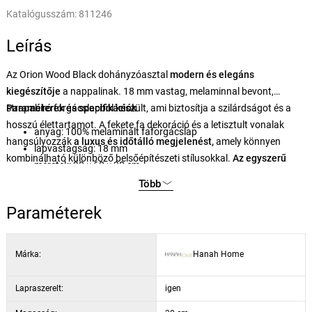
Katalógusszám:
811246
Leírás
Az Orion Wood Black dohányzóasztal
modern és elegáns
kiegészítője
a nappalinak. 18 mm vastag, melaminnal bevont,
strapabíró forgácslapból készült, ami biztosítja a szilárdságot és a
Paraméterek és specifikációk
hosszú élettartamot. A fekete fa dekoráció és a letisztult vonalak
anyag: 100% melaminált faforgácslap
hangsúlyozzák
a luxus és időtálló megjelenést,
amely könnyen
lapvastagság: 18 mm
kombinálható különböző belsőépítészeti stílusokkal.
Az egyszerű
méretek: 90 × 60 × 30 cm
összeszerelésnek és
a praktikus méreteknek köszönhetően ideális
méretek: 85 × 30 × 35 cm
Több
középpontja lesz otthonának.
dekor: fekete fa
Paraméterek
Márka:
Hanah Home
Lapraszerelt:
igen