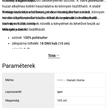
élvezhet a szabadban.
el, amely kiegyensúlyozott üléskényelmet biztosít. A
100% poliészter
huzat alkalmas kültéri használatra és könnyen tisztítható. A stabil
fémváz
A világosszürke kivitel finom, modern és elegáns hatást kelt, könnyen
biztosítja a biztonságot és a hosszú élettartamot a
mindennapi használat során. A hintához
kombinálható más kerti bútorokkal, és természetesen illeszkedik
párnák
és
hordozható
matrac
bármilyen kültéri térbe.
tartozik, amelyek növelik a kényelmet és lehetővé teszik az
ülés igény szerinti beállítását.
Műszaki adatok:
szövet:
100% poliészter
üléspárna töltelék:
18 DNS hab (10 cm)
párnák:
2 db
matrac:
hordozható
Több
karbantartás:
vegytisztítás ajánlott
Paraméterek
váz:
fém lábak
szélesség:
200 cm
magasság:
165 cm
Márka:
Hanah Home
mélység:
110 cm
ülésmagasság:
60 cm
Lapraszerelt:
igen
Magasság:
165 cm