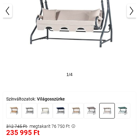
1/4
Színváltozatok:
Világosszürke
312 745 Ft
megtakarít 76 750 Ft
235 995 Ft