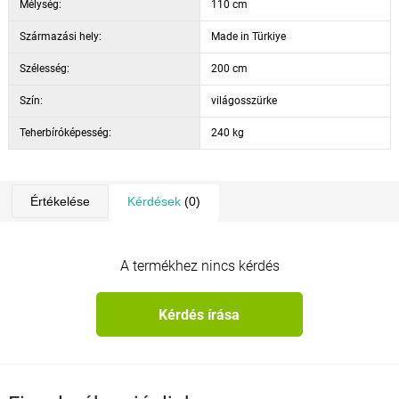
Mélység:
110 cm
Származási hely:
Made in Türkiye
Szélesség:
200 cm
Szín:
világosszürke
Teherbíróképesség:
240 kg
Értékelése
Kérdések
(0)
A termékhez nincs kérdés
Kérdés írása