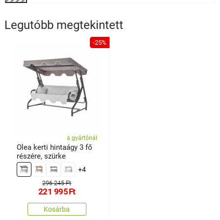
Legutóbb megtekintett
-25%
a gyártónál
Olea kerti hintaágy 3 fő
részére, szürke
+4
296 245 Ft
221 995
Ft
Kosárba