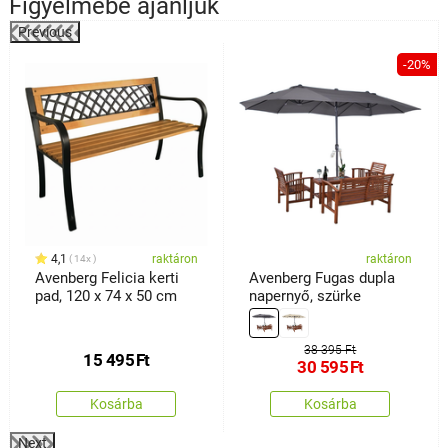
Figyelmébe ajánljuk
Previous
%
-20%
4,1
raktáron
raktáron
14x
Avenberg Felicia kerti
Avenberg Fugas dupla
pad, 120 x 74 x 50 cm
napernyő, szürke
38 395 Ft
15 495
Ft
30 595
Ft
Kosárba
Kosárba
Next