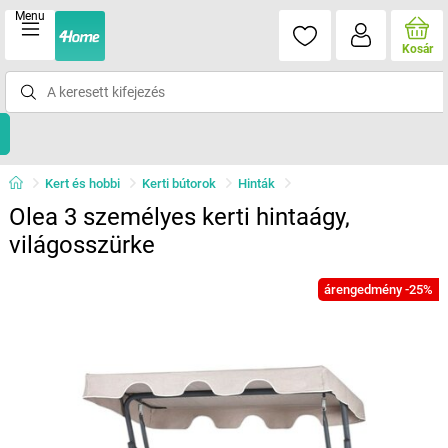
Menu
Kosár
Kert és hobbi
Kerti bútorok
Hinták
Olea 3 személyes kerti hintaágy,
világosszürke
árengedmény -25%