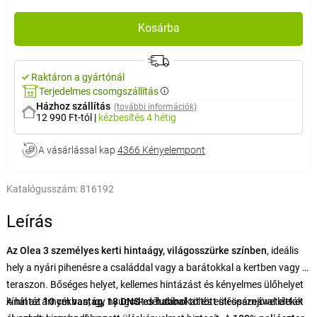
Kosárba
Raktáron a gyártónál
Terjedelmes csomgszállítás
Házhoz szállítás
(további információk)
12 990 Ft-tól
|
kézbesítés
4 hétig
A vásárlással kap
4366 Kényelempont
Katalógusszám:
816192
Leírás
Az Olea 3 személyes kerti hintaágy, világosszürke színben
, ideális
hely a nyári pihenésre a családdal vagy a barátokkal a kertben vagy a
teraszon. Bőséges helyet, kellemes hintázást és kényelmes ülőhelyet
kínál az árnyékban, így nyugodt délutánokat és esti összejöveteleket
A hintát
10 cm vastag
,
18 DNS-es habbal
töltött üléspárnával látták