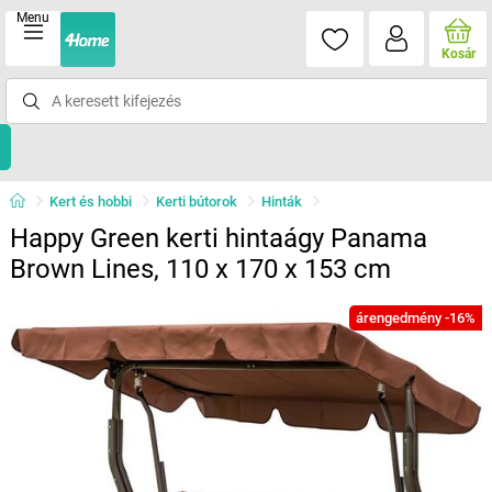
Menu
Kosár
Kert és hobbi
Kerti bútorok
Hinták
Happy Green kerti hintaágy Panama
Brown Lines, 110 x 170 x 153 cm
árengedmény -16%