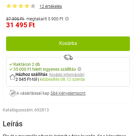
12 értékelés
37 395 Ft
megtakarít 5 900 Ft
31 495 Ft
Kosárba
Raktáron 2 db
35 000 Ft felett ingyenes szállítás
Házhoz szállítás
(további információk)
2 045 Ft-tól
|
kézbesítés
08.12 szerda
A vásárlással kap
584 Kényelempont
Katalógusszám:
692813
Leírás