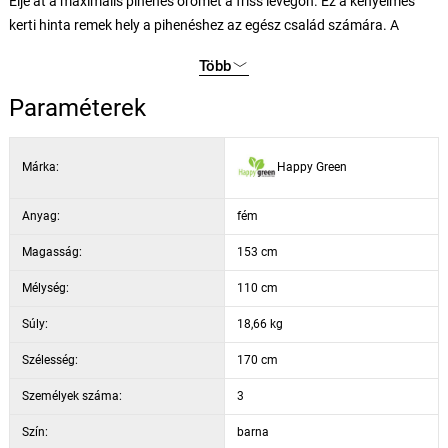
Élje át a maximális pihenés örömét a friss levegőn. Ez a kényelmes
kerti hinta remek hely a pihenéshez az egész család számára. A
kárpitozott ülőke több ember számára garantálja a kényelmes ülést.
Több
A szövet tetejének köszönhetően kellemes árnyékban élvezheti a forró
nyári napokat, a hinta pedig azonnal a kedvenc helyévé válik az egész
Paraméterek
kertben.
Márka:
Happy Green
Műszaki paraméterek és specifikációk:
Porbevonattal kezelt fémcsövekből álló szerkezet.
Anyag:
fém
A textil ülőke magassága 6 cm.
Az ülőke anyaga: poliészter.
Magasság:
153 cm
Maximum 3 személy számára alkalmas.
Mélység:
110 cm
Szétszerelve szállítjuk.
A csomagolás mérete: 137 x 56 x 13 cm
Súly:
18,66 kg
Szélesség:
170 cm
Személyek száma:
3
Szín:
barna