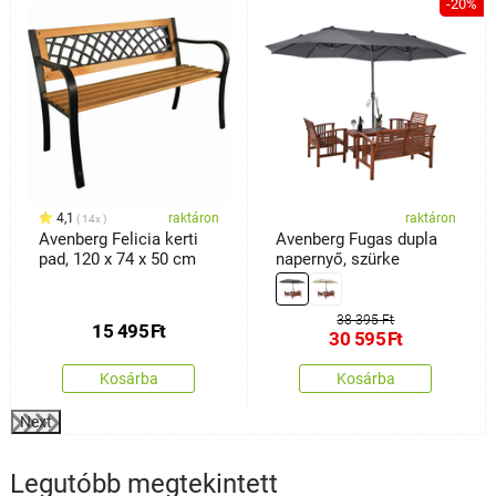
%
-20%
4,1
raktáron
raktáron
14x
Avenberg Felicia kerti
Avenberg Fugas dupla
pad, 120 x 74 x 50 cm
napernyő, szürke
38 395 Ft
15 495
Ft
30 595
Ft
Kosárba
Kosárba
Next
Legutóbb megtekintett