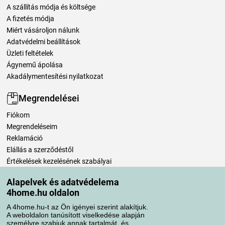
A szállítás módja és költsége
A fizetés módja
Miért vásároljon nálunk
Adatvédelmi beállítások
Üzleti feltételek
Ágynemű ápolása
Akadálymentesítési nyilatkozat
Megrendelései
Fiókom
Megrendeléseim
Reklamáció
Elállás a szerződéstől
Értékelések kezelésének szabályai
Alapelvek és adatvédelema
Szállítási módok
4home.hu oldalon
A 4home.hu-t az Ön igényei szerint alakítjuk.
A weboldalon tanúsított viselkedése alapján
Fizetési módok
személyre szabjuk annak tartalmát, és