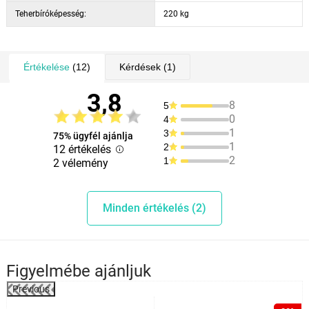
Teherbíróképesség:
220 kg
Értékelése
(12)
Kérdések
(1)
3,8
8
5
0
4
1
3
75% ügyfél ajánlja
1
2
12 értékelés
2
1
2 vélemény
Minden értékelés (2)
Figyelmébe ajánljuk
Previous