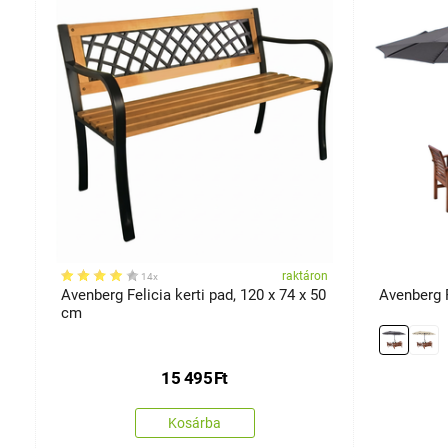
on
raktáron
14x
Avenberg Felicia kerti pad, 120 x 74 x 50
Avenberg 
cm
15 495
Ft
Kosárba