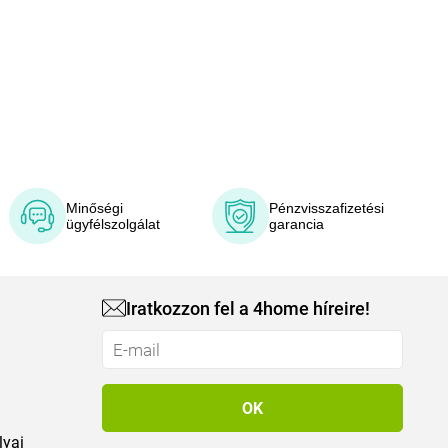
Minőségi
Pénzvisszafizetési
ügyfélszolgálat
garancia
Iratkozzon fel a 4home híreire!
lyai