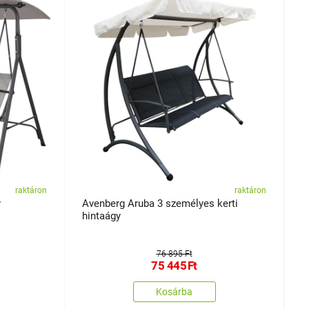
raktáron
raktáron
y
Avenberg Aruba 3 személyes kerti
H
hintaágy
76 895 Ft
75 445
Ft
Kosárba