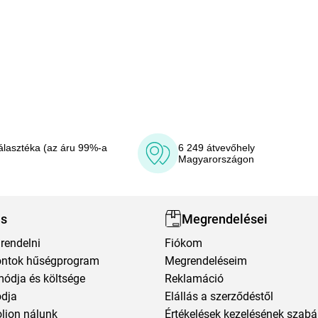
álasztéka (az áru 99%-a
6 249 átvevőhely
Magyarországon
ás
Megrendelései
rendelni
Fiókom
ntok hűségprogram
Megrendeléseim
módja és költsége
Reklamáció
ódja
Elállás a szerződéstől
oljon nálunk
Értékelések kezelésének szabá