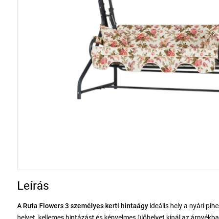
Leírás
A Ruta Flowers 3 személyes kerti hintaágy
ideális hely a nyári pi
helyet, kellemes hintázást és kényelmes ülőhelyet kínál az árnyékb