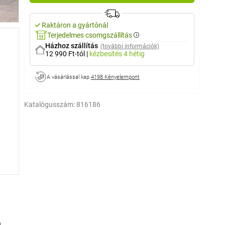
Raktáron a gyártónál
Terjedelmes csomgszállítás
Házhoz szállítás
(további információk)
12 990 Ft-tól
|
kézbesítés
4 hétig
A vásárlással kap
4198 Kényelempont
Katalógusszám:
816186
.