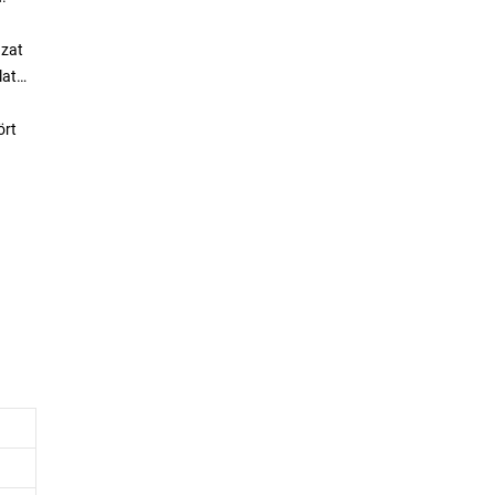
zat
lat
ört