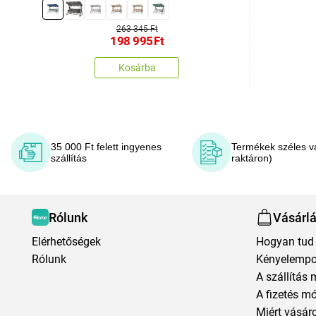
263 345 Ft
198 995
Ft
Kosárba
35 000 Ft felett ingyenes
Termékek széles v
szállítás
raktáron)
Rólunk
Vásárl
Elérhetőségek
Hogyan tud 
Rólunk
Kényelempo
A szállítás 
A fizetés m
Miért vásár