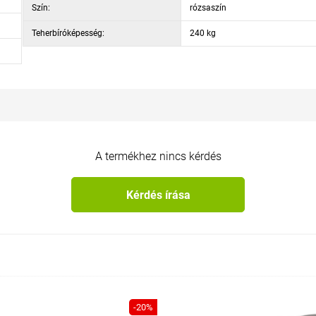
Szín:
rózsaszín
Teherbíróképesség:
240 kg
A termékhez nincs kérdés
Kérdés írása
-20%