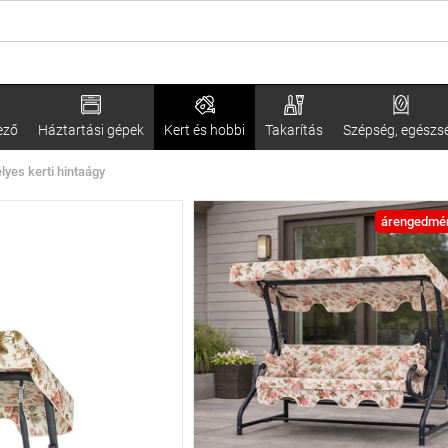
ező
Háztartási gépek
Kert és hobbi
Takarítás
Szépség, egészs
yes kerti hintaágy
árengedmé