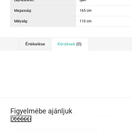
Lapraszerelt:
igen
Magasság:
165 cm
Mélység:
110 cm
Értékelése
Kérdések
(0)
Figyelmébe ajánljuk
Previous
-28%