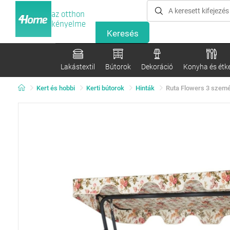
az otthon
kényelme
Lakástextil
Bútorok
Dekoráció
Konyha és étk
Kert és hobbi
Kerti bútorok
Hinták
Ruta Flowers 3 személ