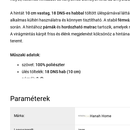
A hintát
10 cm vastag
,
18 DNS-es habbal
töltött üléspárnával látt
alkalmas kültéri használatra és könnyen tisztítható. A stabil
fémvá
során. A hintához
párnák
és
hordozható matrac
tartozik, amelyek n
A virágmintás kárpit friss és élénk megjelenést kölcsönöz a hintána
teremt.
Műszaki adatok:
szövet:
100% poliészter
ülés töltelék:
18 DNS hab (10 cm)
párnák:
2 db
matrac:
hordozható
karbantartás:
vegytisztítás ajánlott
Paraméterek
váz:
fém lábak
szélesség:
200 cm
magasság:
170 cm
Márka:
Hanah Home
mélység:
110 cm