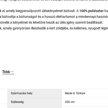
ák el, amely kiegyensúlyozott üléskényelmet biztosít. A
100% poliészter
hu
z
biztosítja a biztonságot és a hosszú élettartamot a mindennapi haszná
övelik a kényelmet és lehetővé teszik az ülés igény szerinti beállítását.
k, amely gyönyörűen illeszkedik a kert zöldjébe, és kellemes, nyugodt légk
Több
Származási hely:
Made in Türkiye
Szélesség:
200 cm