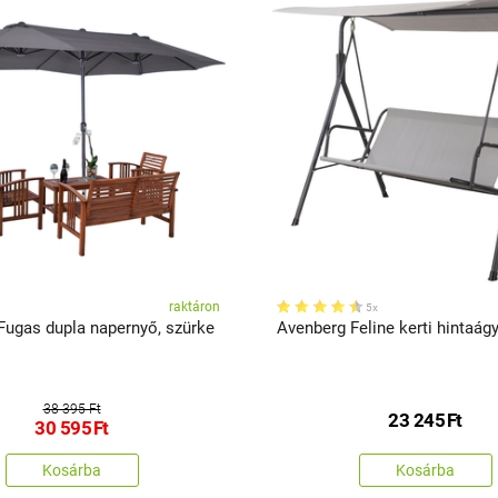
raktáron
5x
Fugas dupla napernyő, szürke
Avenberg Feline kerti hintaág
38 395 Ft
23 245
Ft
30 595
Ft
Kosárba
Kosárba