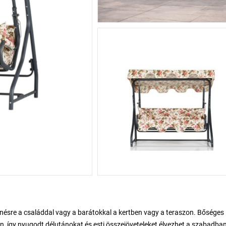
henésre a családdal vagy a barátokkal a kertben vagy a teraszon. Bőséges
an, így nyugodt délutánokat és esti összejöveteleket élvezhet a szabadban