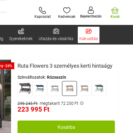
Bejelentkezés
Kapcsolat
Kedvencek
Kosár
ég
Gyerekeknek
Utazás és vásárlás
Kiárusítás
Ruta Flowers 3 személyes kerti hintaágy
ny -24%
Színváltozatok:
Rózsaszín
296 245 Ft
megtakarít 72 250 Ft
223 995 Ft
Kosárba