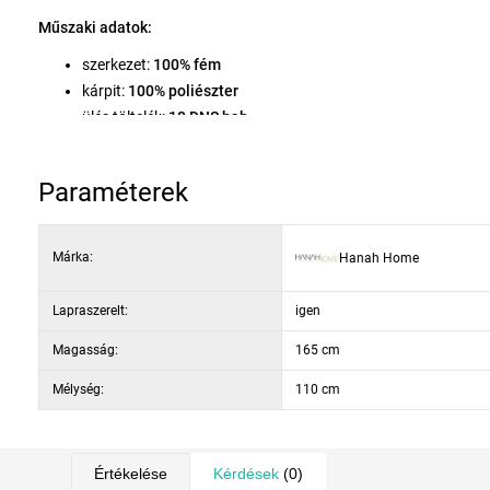
Műszaki adatok:
szerkezet:
100% fém
kárpit:
100% poliészter
ülés töltelék:
18 DNS hab
karbantartás:
könnyen tisztítható szövet
párnák:
levehető
Paraméterek
terhelhetőség:
240 kg
ülés méretei:
szélesség 160 cm, magasság 50 cm
teljes méretek:
szélesség 200 cm, magasság 165 cm, mélys
Márka:
Hanah Home
Lapraszerelt:
igen
Magasság:
165 cm
Mélység:
110 cm
Értékelése
Kérdések
(0)