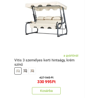
a gyártónál
Vitis 3 személyes kerti hintaágy, krém
színű
427 945 Ft
330 995
Ft
Kosárba