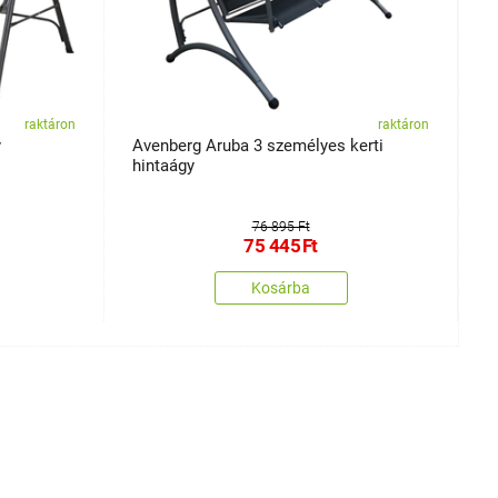
raktáron
raktáron
y
Avenberg Aruba 3 személyes kerti
H
hintaágy
76 895 Ft
75 445
Ft
Kosárba