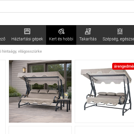
ező
Háztartási gépek
Kert és hobbi
Takarítás
Szépség, egészs
i hintaágy, világosszürke
árengedmé