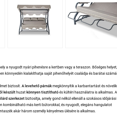
s hely a nyugodt nyári pihenésre a kertben vagy a teraszon. Bőséges helyet
ően könnyedén kialakíthatja saját pihenőhelyét családja és barátai számá
lmet biztosít.
A levehető párnák
megkönnyítik a karbantartást és növelik
l készült
huzat
könnyen tisztítható
és kültéri használatra is alkalmas. A
ilárd szerkezet
biztosítja, amely gond nélkül ellenáll a szokásos időjárási
nyen kombinálható más kerti bútorokkal, és nyugodt, elegáns hangulatot
intaszék akár három személy kényelmes ülésére is alkalmas.