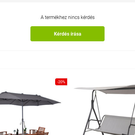
A termékhez nincs kérdés
Kérdés írása
-20%