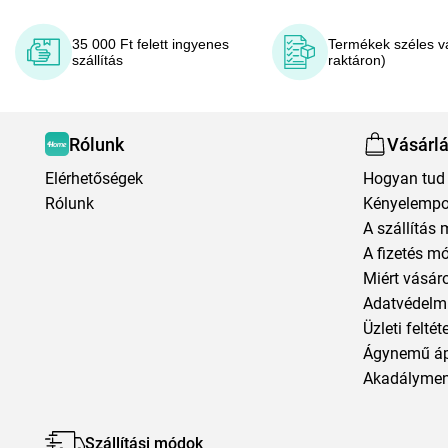
35 000 Ft felett ingyenes
Termékek széles v
szállítás
raktáron)
Rólunk
Vásárl
Elérhetőségek
Hogyan tud 
Rólunk
Kényelempo
A szállítás 
A fizetés m
Miért vásár
Adatvédelmi
Üzleti feltét
Ágynemű á
Akadályment
Szállítási módok