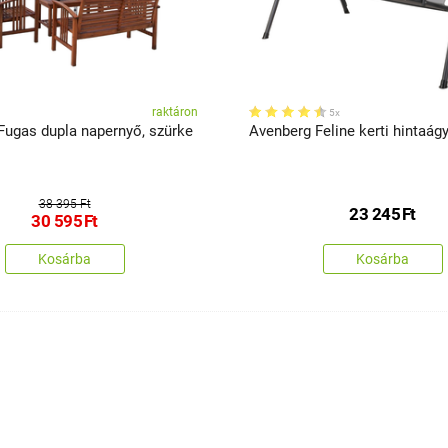
raktáron
5x
Fugas dupla napernyő, szürke
Avenberg Feline kerti hintaág
38 395 Ft
23 245
Ft
30 595
Ft
Kosárba
Kosárba