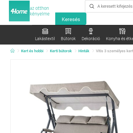
az otthon
kényelme
Lakástextil
Bútorok
Dekoráció
Konyha és étk
Kert és hobbi
Kerti bútorok
Hinták
Vitis 3 személyes kert