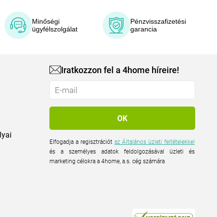
Minőségi
Pénzvisszafizetési
ügyfélszolgálat
garancia
Iratkozzon fel a 4home híreire!
lyai
Elfogadja a regisztrációt
az Általános üzleti feltételekkel
és a személyes adatok feldolgozásával üzleti és
marketing célokra a 4home, a.s. cég számára