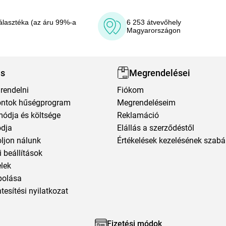
álasztéka (az áru 99%-a
6 253 átvevőhely
Magyarországon
ás
Megrendelései
rendelni
Fiókom
ntok hűségprogram
Megrendeléseim
módja és költsége
Reklamáció
ódja
Elállás a szerződéstől
oljon nálunk
Értékelések kezelésének szabá
 beállítások
elek
polása
esítési nyilatkozat
Fizetési módok