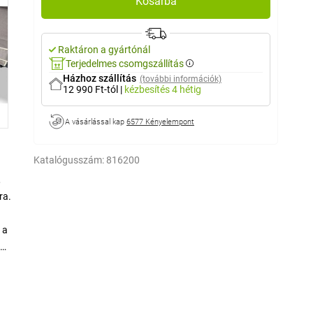
Kosárba
Raktáron a gyártónál
Terjedelmes csomgszállítás
Házhoz szállítás
(további információk)
12 990 Ft-tól
|
kézbesítés
4 hétig
A vásárlással kap
6577 Kényelempont
Katalógusszám:
816200
,
ra.
 a