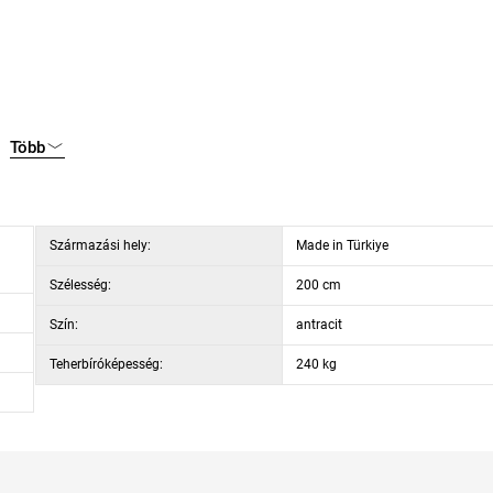
Több
Származási hely:
Made in Türkiye
ég 110 cm
Szélesség:
200 cm
Szín:
antracit
Teherbíróképesség:
240 kg