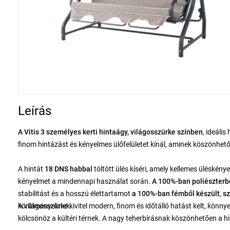
Leírás
A Vitis 3 személyes kerti hintaágy, világosszürke színben
, ideáli
finom hintázást és kényelmes ülőfelületet kínál, aminek köszönhet
A hintát
18 DNS habbal
töltött ülés kíséri, amely kellemes üléskénye
kényelmet a mindennapi használat során.
A 100%-ban poliészterbő
stabilitást és a hosszú élettartamot
a 100%-ban fémből készült
,
sz
körülményeknek.
A világosszürke kivitel modern, finom és időtálló hatást kelt, kön
kölcsönöz a kültéri térnek. A nagy teherbírásnak köszönhetően a h