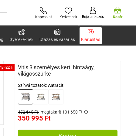
Bejelentkezés
Kapcsolat
Kedvencek
Kosár
ég
Gyerekeknek
Utazás és vásárlás
Kiárusítás
Vitis 3 személyes kerti hintaágy,
ny -22%
világosszürke
Színváltozatok:
Antracit
452 645 Ft
megtakarít 101 650 Ft
350 995 Ft