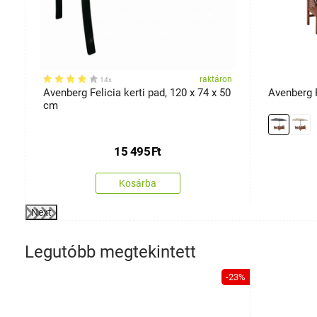
on
raktáron
14x
Avenberg Felicia kerti pad, 120 x 74 x 50
Avenberg 
cm
15 495
Ft
Kosárba
Next
Legutóbb megtekintett
-23%