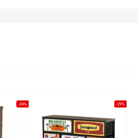
-24%
-29%