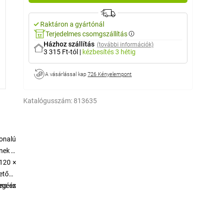
Raktáron a gyártónál
Terjedelmes csomgszállítás
Házhoz szállítás
(további információk)
3 315 Ft-tól
|
kézbesítés
3 hétig
A vásárlással kap
726 Kényelempont
Katalógusszám:
813635
vonalú
znek a
 120 ×
hetően
egész
áns és