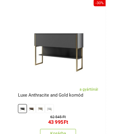
-30%
a gyártónál
Luxe Anthracite and Gold komód
62 545 Ft
43 995
Ft
Kosárba