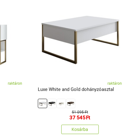
raktáron
raktáron
Luxe White and Gold dohányzóasztal
L
51 095 Ft
37 545
Ft
Kosárba