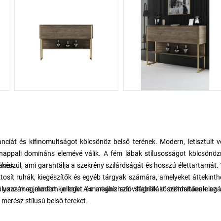
ciát és kifinomultságot kölcsönöz belső terének. Modern, letisztult 
a nappali domináns elemévé válik. A fém lábak stílusosságot kölcsönö
anak.
észül, ami garantálja a szekrény szilárdságát és hosszú élettartamát.
tosít ruhák, kiegészítők és egyéb tárgyak számára, amelyeket áttekint
lyozzák a modern jelleget és megbízható stabilitást biztosítanak az 
 luxus megjelenést keresik. A markáns színvilágnak köszönhetően eleg
 merész stílusú belső tereket.