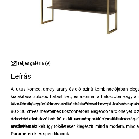
Teljes galéria (9)
Leírás
A luxus komód, amely arany és dió színű kombinációjában elegan
kialakítása stílusos hatást kelt, és azonnal a hálószoba vagy 
komódnak, ugyanakkor stabilitást és könnyed megjelenést biztosít
Kiváló minőségű, 18 mm vastag, melaminnal bevont forgácslapból k
80 × 30 cm-es méreteinek köszönhetően elegendő tárolóhelyet biz
szeretne elrendezni. A 20 × 20 mm-es profilú fém lábak hangsú
A komód ideális választás azok számára, akik a praktikumot és a
szerkezetnek.
eredeti hatást kelt, így tökéletesen kiegészíti mind a modern, mind a
Paraméterek és specifikációk: