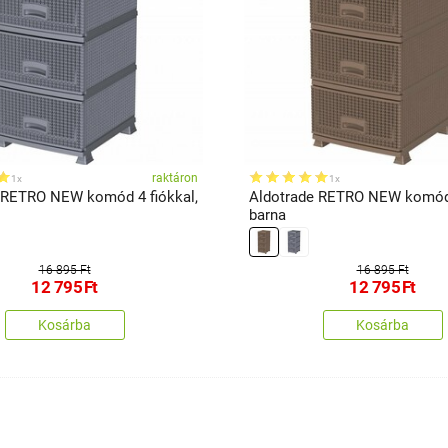
raktáron
1x
1x
 RETRO NEW komód 4 fiókkal,
Aldotrade RETRO NEW komód 
barna
16 895 Ft
16 895 Ft
12 795
Ft
12 795
Ft
Kosárba
Kosárba