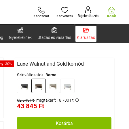
Bejelentkezés
Kapcsolat
Kedvencek
Kosár
ég
Gyerekeknek
Utazás és vásárlás
Kiárusítás
Luxe Walnut and Gold komód
ny -30%
Színváltozatok:
Barna
62 545 Ft
megtakarít 18 700 Ft
43 845 Ft
Kosárba