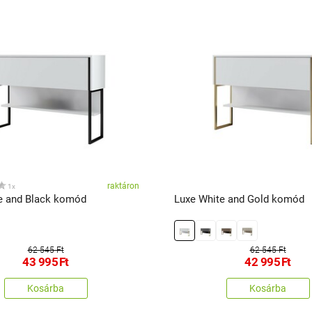
raktáron
1x
e and Black komód
Luxe White and Gold komód
62 545 Ft
62 545 Ft
43 995
Ft
42 995
Ft
Kosárba
Kosárba