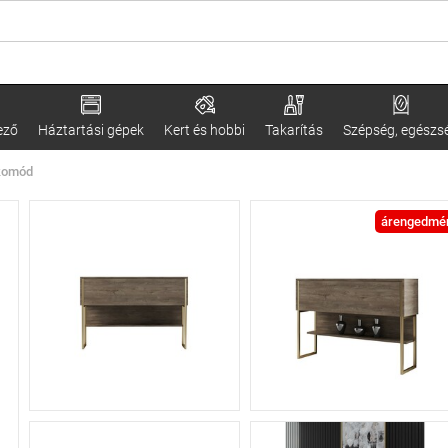
ező
Háztartási gépek
Kert és hobbi
Takarítás
Szépség, egészs
 komód
árengedmé