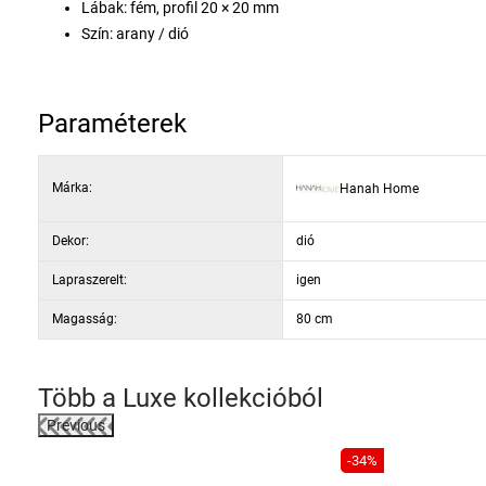
Lábak: fém, profil 20 × 20 mm
Szín: arany / dió
Paraméterek
Márka:
Hanah Home
Dekor:
dió
Lapraszerelt:
igen
Magasság:
80 cm
Több a
Luxe
kollekcióból
Previous
-30%
-34%