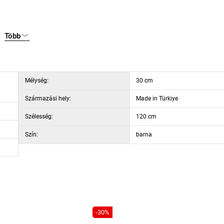
Több
Mélység:
30 cm
Származási hely:
Made in Türkiye
Szélesség:
120 cm
Szín:
barna
-30%