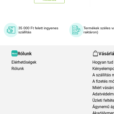
35 000 Ft felett ingyenes
Termékek széles v
szállítás
raktáron)
Rólunk
Vásárl
Elérhetőségek
Hogyan tud 
Rólunk
Kényelempo
A szállítás 
A fizetés m
Miért vásár
Adatvédelmi
Üzleti feltét
Ágynemű á
Akadályment