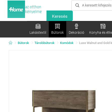
az otthon
kényelme
Lakástextil
Bútorok
Dekoráció
Konyha és étk
Bútorok
Tárolóbútorok
Komódok
Luxe Walnut and Gold