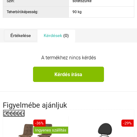
Szín:
sötétszürke
Teherbíróképesség:
90 kg
Értékelése
Kérdések
(0)
A termékhez nincs kérdés
Kérdés írása
Figyelmébe ajánljuk
Previous
%
-36%
-29%
Ingyenes szállítás