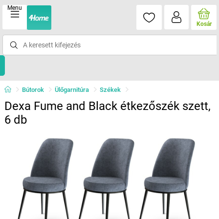
Menu
Kosár
Bútorok
Ülőgarnitúra
Székek
Dexa Fume and Black étkezőszék szett,
6 db