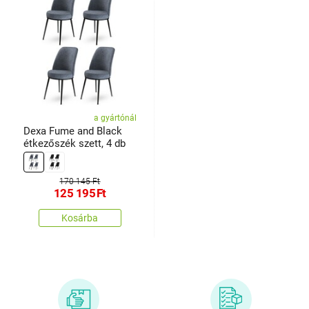
a gyártónál
Dexa Fume and Black
étkezőszék szett, 4 db
170 145 Ft
125 195
Ft
Kosárba