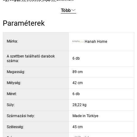
Ülésmagasság: 47 cm
Lábmagasság: 43 cm
Több
Töltelék: 18 DNS hab (háttámla), 22 DNS hab (ülés)
Paraméterek
Szín: füstös és fekete
Márka:
Hanah Home
A szettben található darabok
6 db
száma:
Magasság:
89 cm
Mélység:
42 cm
Méret:
6 db
Súly:
28,22 kg
Származási hely:
Made in Türkiye
Szélesség:
45 cm