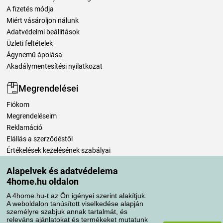
A fizetés módja
Miért vásároljon nálunk
Adatvédelmi beállítások
Üzleti feltételek
Ágynemű ápolása
Akadálymentesítési nyilatkozat
Megrendelései
Fiókom
Megrendeléseim
Reklamáció
Elállás a szerződéstől
Értékelések kezelésének szabályai
Alapelvek és adatvédelema
Szállítási módok
4home.hu oldalon
A 4home.hu-t az Ön igényei szerint alakítjuk.
A weboldalon tanúsított viselkedése alapján
Fizetési módok
személyre szabjuk annak tartalmát, és
releváns ajánlatokat és termékeket mutatunk