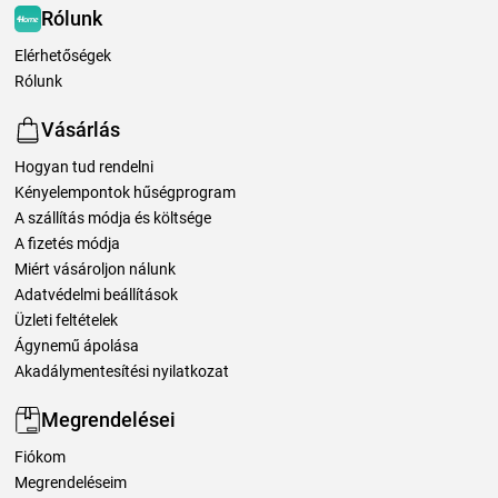
Rólunk
Elérhetőségek
Rólunk
Vásárlás
Hogyan tud rendelni
Kényelempontok hűségprogram
A szállítás módja és költsége
A fizetés módja
Miért vásároljon nálunk
Adatvédelmi beállítások
Üzleti feltételek
Ágynemű ápolása
Akadálymentesítési nyilatkozat
Megrendelései
Fiókom
Megrendeléseim