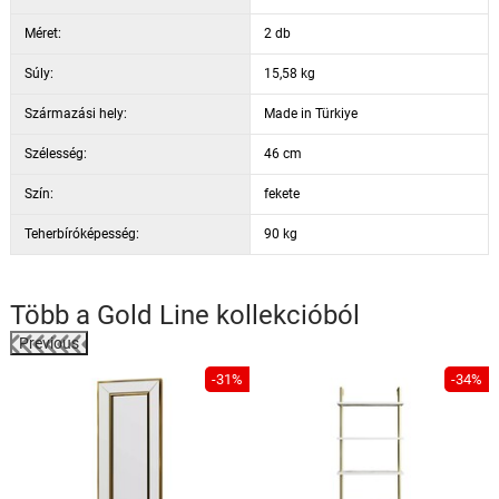
Méret:
2 db
Súly:
15,58 kg
Származási hely:
Made in Türkiye
Szélesség:
46 cm
Szín:
fekete
Teherbíróképesség:
90 kg
Több a
Gold Line
kollekcióból
Previous
%
-31%
-34%