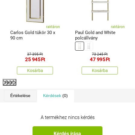
raktáron
raktáron
Carlos Gold tükör 30 x
Paul Gold and White
90 cm
polcállvány
37 395 Ft
73 245 Ft
25 945
Ft
47 995
Ft
Kosárba
Kosárba
Next
Értékelése
Kérdések
(0)
A termékhez nincs kérdés
Kérdés írása