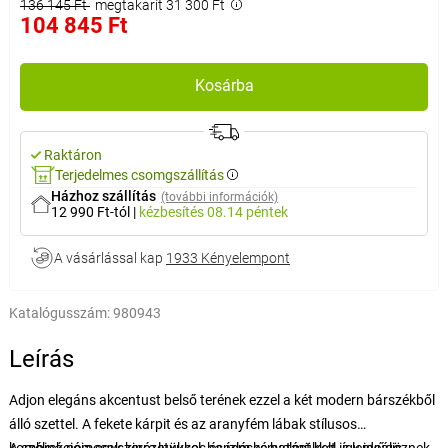
136 145 Ft
megtakarít 31 300 Ft
104 845 Ft
Kosárba
Raktáron
Terjedelmes csomgszállítás
Házhoz szállítás
(további információk)
12 990 Ft-tól
|
kézbesítés
08.14 péntek
A vásárlással kap
1933 Kényelempont
Katalógusszám:
980943
Leírás
Adjon elegáns akcentust belső terének ezzel a két modern bárszékből
álló szettel. A fekete kárpit és az aranyfém lábak stílusos