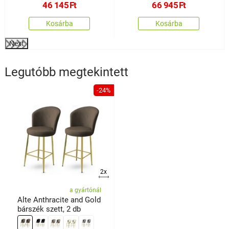
46 145
Ft
66 945
Ft
Kosárba
Kosárba
Next
Legutóbb megtekintett
-24%
2x
a gyártónál
Alte Anthracite and Gold
bárszék szett, 2 db