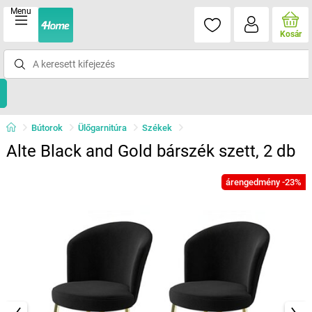
Menu
Kosár
Bútorok
Ülőgarnitúra
Székek
Alte Black and Gold bárszék szett, 2 db
árengedmény -23%