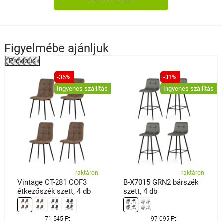
Figyelmébe ajánljuk
Previous
%
-36%
-31%
Ingyenes szállítás
Ingyenes szállítás
raktáron
raktáron
Vintage CT-281 COF3
B-X7015 GRN2 bárszék
étkezőszék szett, 4 db
szett, 4 db
71 545 Ft
97 095 Ft