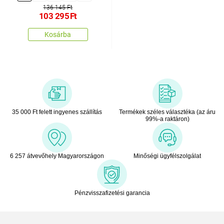
136 145 Ft
103 295
Ft
Kosárba
35 000 Ft felett ingyenes szállítás
Termékek széles választéka (az áru
99%-a raktáron)
6 257 átvevőhely Magyarországon
Minőségi ügyfélszolgálat
Pénzvisszafizetési garancia