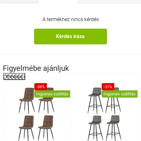
A termékhez nincs kérdés
Kérdés írása
Figyelmébe ajánljuk
Previous
%
-36%
-31%
Ingyenes szállítás
Ingyenes szállítás