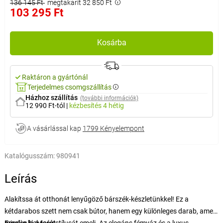
136 145 Ft
megtakarít 32 850 Ft
103 295 Ft
Kosárba
Raktáron a gyártónál
Terjedelmes csomgszállítás
Házhoz szállítás
(további információk)
12 990 Ft-tól
|
kézbesítés
4 hétig
A vásárlással kap
1799 Kényelempont
Katalógusszám:
980941
Leírás
Alakítssa át otthonát lenyűgöző bárszék-készletünkkel! Ez a
kétdarabos szett nem csak bútor, hanem egy különleges darab, amely