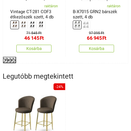
raktáron
raktáron
Vintage CT-281 COF3
B-X7015 GRN2 bárszék
étkezőszék szett, 4 db
szett, 4 db
71 545 Ft
97 095 Ft
46 145
Ft
66 945
Ft
Kosárba
Kosárba
Next
Legutóbb megtekintett
-24%