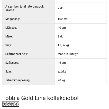
A szettben található darabok
2 db
száma:
Magasság:
102 cm
Mélység:
40 cm
Méret:
2 db
Súly:
11,56 kg
Származási hely:
Made in Türkiye
Szélesség:
46 cm
Szín:
szürke
Teherbíróképesség:
90 kg
Több a
Gold Line
kollekcióból
Previous