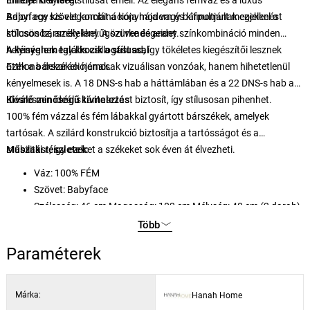
minden helyiség stílusát emeli. Az elegáns fémváz és a luxus
Emelje ki a terét
Babyface szövet kombinációja modern és kifinomult megjelenést
Adjon egy kis eleganciát a konyhája vagy bárpultjának ezekkel a
kölcsönöz, amely lenyűgözi vendégeidet.
stílusos bárszékekkel. A szürke és arany színkombináció minden
helyiségnek egy kis csillogást ad, így tökéletes kiegészítői lesznek
A kényelem találkozik a stílussal
otthona dekorációjának.
Ezek a bárszékek nemcsak vizuálisan vonzóak, hanem hihetetlenül
kényelmesek is. A 18 DNS-s hab a háttámlában és a 22 DNS-s hab az
ülésrészen ideális támasztást biztosít, így stílusosan pihenhet.
Kiváló minőségű kivitelezés
100% fém vázzal és fém lábakkal gyártott bárszékek, amelyek
tartósak. A szilárd konstrukció biztosítja a tartósságot és a
stabilitást, így ezeket a székeket sok éven át élvezheti.
Műszaki részletek:
Váz: 100% FÉM
Szövet: Babyface
Szélesség: 46 cm Magasság: 102 cm Mélység: 40 cm (2 darab)
Ülésmagasság: 37 cm
Több
Lábak magassága: 70 cm
Paraméterek
18 DNS hab a háttámlához / 22 DNS hab az üléshez
Fém lábak
Szín: Szürke és arany
Márka:
Hanah Home