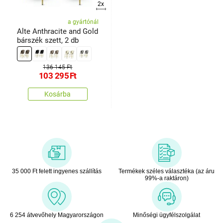
2x
a gyártónál
Alte Anthracite and Gold
bárszék szett, 2 db
136 145 Ft
103 295
Ft
Kosárba
35 000 Ft felett ingyenes szállítás
Termékek széles választéka (az áru
99%-a raktáron)
6 254 átvevőhely Magyarországon
Minőségi ügyfélszolgálat