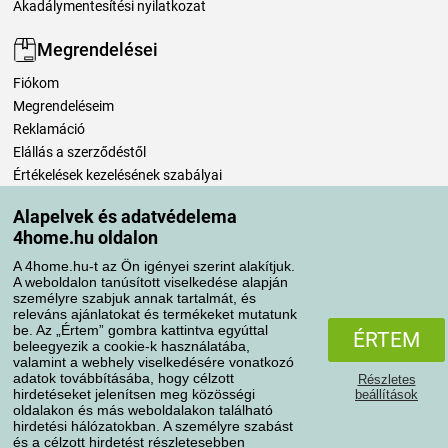
Akadálymentesítési nyilatkozat
Megrendelései
Fiókom
Megrendeléseim
Reklamáció
Elállás a szerződéstől
Értékelések kezelésének szabályai
Alapelvek és adatvédelema
Szállítási módok
4home.hu oldalon
A 4home.hu-t az Ön igényei szerint alakítjuk.
A weboldalon tanúsított viselkedése alapján
Fizetési módok
személyre szabjuk annak tartalmát, és
releváns ajánlatokat és termékeket mutatunk
be. Az „Értem” gombra kattintva egyúttal
ÉRTEM
beleegyezik a cookie-k használatába,
valamint a webhely viselkedésére vonatkozó
adatok továbbításába, hogy célzott
Részletes
hirdetéseket jelenítsen meg közösségi
beállítások
oldalakon és más weboldalakon található
hirdetési hálózatokban. A személyre szabást
és a célzott hirdetést részletesebben