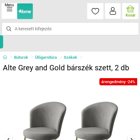
Menu
Kosár
Bútorok
Ülőgarnitúra
Székek
Alte Grey and Gold bárszék szett, 2 db
árengedmény -24%