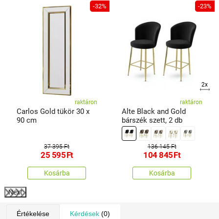
%
-32%
-23%
2x
raktáron
raktáron
Carlos Gold tükör 30 x
Alte Black and Gold
90 cm
bárszék szett, 2 db
37 395 Ft
136 145 Ft
25 595
Ft
104 845
Ft
Kosárba
Kosárba
Next
Értékelése
Kérdések
(0)