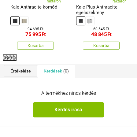
raktáron
raktáron
Kale Anthracite komód
Kale Plus Anthracite
éjjeliszekrény
94 695 Ft
60 545 Ft
75 995
Ft
48 845
Ft
Kosárba
Kosárba
Next
Értékelése
Kérdések
(0)
A termékhez nincs kérdés
Kérdés írása