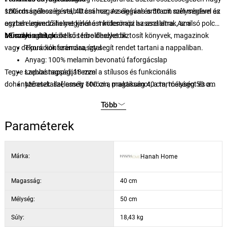
szilárdságához és stabilitásához. Az elegáns antracit szín modern és
100 cm szélességével, 40 cm magasságával és 50 cm mélységével az
egyben univerzális megjelenést kölcsönöz az asztalnak, ami
asztal elegendő helyet kínál a mindennapi használatra. Az alsó polc
bármilyen stílusú belső térbe illeszkedik.
18 cm magas, praktikus tárolóhelyet biztosít könyvek, magazinok
Műszaki adatok
vagy dekorációk számára, így segít rendet tartani a nappaliban.
Típus: konferenciaasztal
Anyag: 100% melamin bevonatú faforgácslap
Tegye szebbé nappaliját ezzel a stílusos és funkcionális
Lapvastagság: 18 mm
dohányzóasztallal, amely ötvözi a praktikumot, a tartósságot és a
Méretek: szélesség 100 cm, magasság 40 cm, mélység 50 cm
modern dizájnt. Rendelje meg még ma, és adjon új dimenziót
Alsó polc magassága: 18 cm
Több
lakásának!
Szín: antracit
Paraméterek
Márka:
Hanah Home
Magasság:
40 cm
Mélység:
50 cm
Súly:
18,43 kg