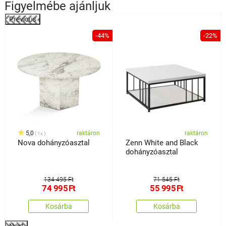
Figyelmébe ajánljuk
Previous
%
-44%
-22%
5,0
raktáron
raktáron
1x
Nova dohányzóasztal
Zenn White and Black
dohányzóasztal
134 495 Ft
71 545 Ft
74 995
Ft
55 995
Ft
Kosárba
Kosárba