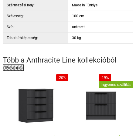
Származási hely:
Made in Türkiye
Szélesség:
100 cm
Szín:
antracit
Teherbíróképesség:
30 kg
Több a
Anthracite Line
kollekcióból
Previous
%
-20%
-19%
Ingyenes szállítás