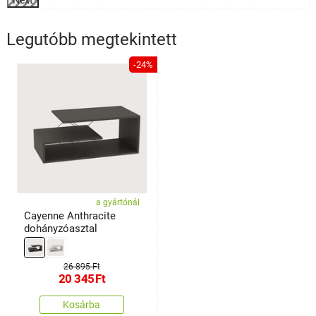
Next
Legutóbb megtekintett
-24%
a gyártónál
Cayenne Anthracite
dohányzóasztal
26 895 Ft
20 345
Ft
Kosárba