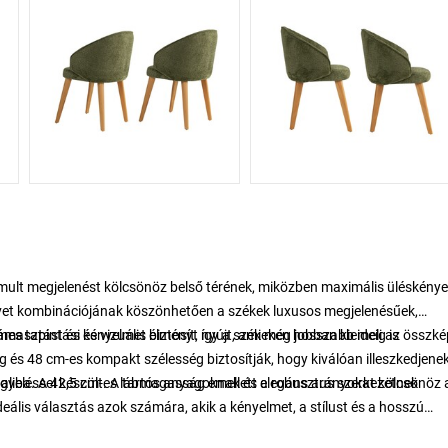
nomult megjelenést kölcsönöz belső térének, miközben maximális üléskény
övet kombinációjának köszönhetően a székek luxusos megjelenésűek,
mes tapintási és vizuális élményt nyújt, ami még jobban kiemeli az összké
masztást és kényelmet biztosít, így a székeken hosszabb ideig is
 és 48 cm-es kompakt szélesség biztosítják, hogy kiválóan illeszkedjene
paliba. A 42,5 cm-es lábmagasság emellett elegáns arányokat kölcsönöz 
yeléssel készült. A tartós anyagoknak és a robusztus szerkezetnek
ális választás azok számára, akik a kényelmet, a stílust és a hosszú