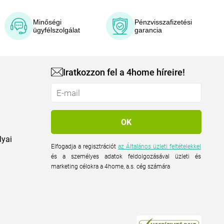
Minőségi
Pénzvisszafizetési
ügyfélszolgálat
garancia
Iratkozzon fel a 4home híreire!
lyai
Elfogadja a regisztrációt
az Általános üzleti feltételekkel
és a személyes adatok feldolgozásával üzleti és
marketing célokra a 4home, a.s. cég számára