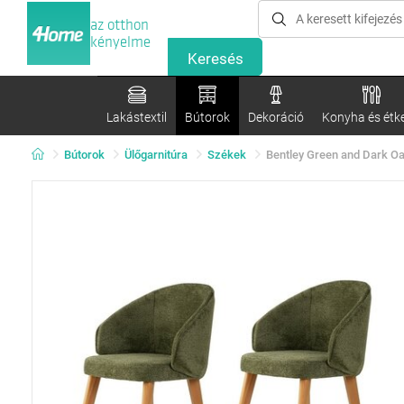
az otthon
kényelme
Lakástextil
Bútorok
Dekoráció
Konyha és étk
Bútorok
Ülőgarnitúra
Székek
Bentley Green and Dark Oa