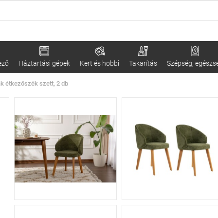
ező
Háztartási gépek
Kert és hobbi
Takarítás
Szépség, egészs
k étkezőszék szett, 2 db