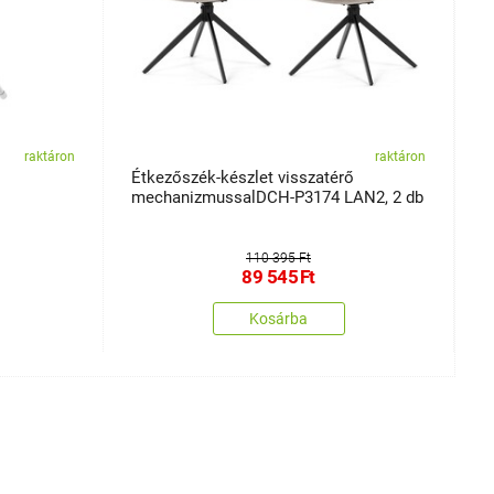
raktáron
raktáron
Étkezőszék-készlet visszatérő
A
mechanizmussalDCH-P3174 LAN2, 2 db
110 395 Ft
89 545
Ft
Kosárba