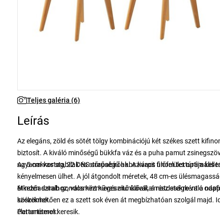
Teljes galéria (6)
Leírás
Az elegáns, zöld és sötét tölgy kombinációjú két székes szett kifi
biztosít. A kiváló minőségű bükkfa váz és a puha pamut zsinegsz
ugyanakkor stabilak és strapabíróak. A kárpit finom textúrája kelle
Az 5 cm vastag, 22 DNS sűrűségű habszivacs ülőfelület optimális tá
kényelmesen ülhet. A jól átgondolt méretek, 48 cm-es ülésmagasság
étkezőasztalhoz, valamint kiegészítő ülőalkalmatosságként a nap
Minden darab gondos kézműves munkával, a részletekre való odafig
székeknek.
köszönhetően ez a szett sok éven át megbízhatóan szolgál majd. Ide
élettartamot keresik.
Paraméterek: