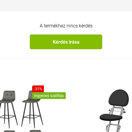
A termékhez nincs kérdés
Kérdés írása
-31%
Ingyenes szállítás