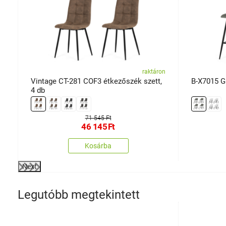
on
raktáron
Vintage CT-281 COF3 étkezőszék szett,
B-X7015 G
4 db
71 545 Ft
46 145
Ft
Kosárba
Next
Legutóbb megtekintett