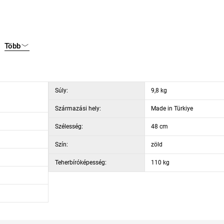
Több
Súly:
9,8 kg
Származási hely:
Made in Türkiye
Szélesség:
48 cm
Szín:
zöld
Teherbíróképesség:
110 kg