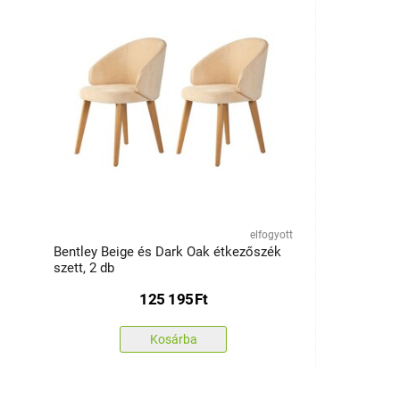
elfogyott
Bentley Beige és Dark Oak étkezőszék
szett, 2 db
125 195
Ft
Kosárba