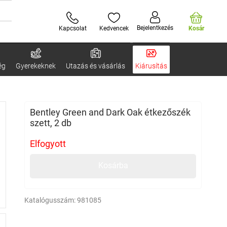
Bejelentkezés
Kapcsolat
Kedvencek
Kosár
ég
Gyerekeknek
Utazás és vásárlás
Kiárusítás
Bentley Green and Dark Oak étkezőszék
szett, 2 db
Elfogyott
Kosárba
Katalógusszám:
981085