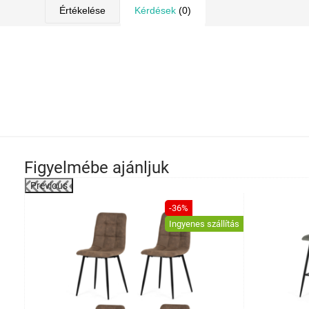
Értékelése
Kérdések
(0)
Figyelmébe ajánljuk
Previous
-21%
-36%
Ingyenes szállítás