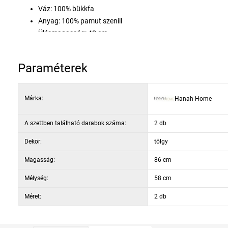
Váz: 100% bükkfa
Anyag: 100% pamut szenill
Ülésmagasság: 48 cm
Lábak magassága: 42,5 cm
Ülés: 5 cm / 22 DNS hab
Paraméterek
Szín: zöld és sötét tölgy
Márka:
Hanah Home
A szettben található darabok száma:
2 db
Dekor:
tölgy
Magasság:
86 cm
Mélység:
58 cm
Méret:
2 db