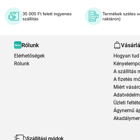
35 000 Ft felett ingyenes
Termékek széles v
szállítás
raktáron)
Rólunk
Vásárl
Elérhetőségek
Hogyan tud 
Rólunk
Kényelempo
A szállítás 
A fizetés m
Miért vásár
Adatvédelmi
Üzleti feltét
Ágynemű á
Akadályment
Szállítási módok