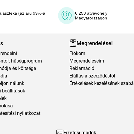
álasztéka (az áru 99%-a
6 253 átvevőhely
Magyarországon
ás
Megrendelései
rendelni
Fiókom
ntok hűségprogram
Megrendeléseim
módja és költsége
Reklamáció
ódja
Elállás a szerződéstől
oljon nálunk
Értékelések kezelésének szabá
 beállítások
elek
polása
esítési nyilatkozat
Fizetési módok