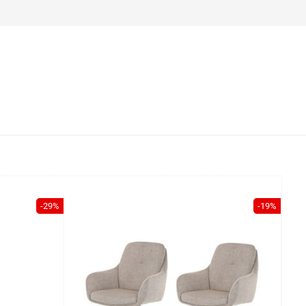
-29%
-19%