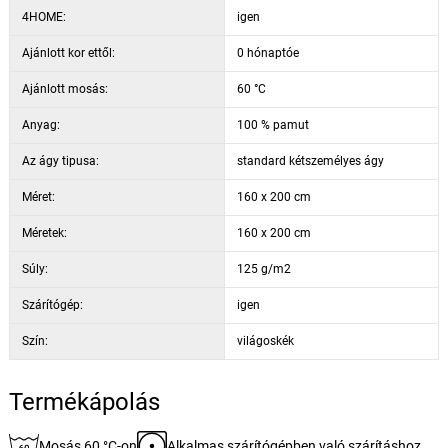
4HOME:
igen
Ajánlott kor ettől:
0 hónaptóe
Ajánlott mosás:
60 °C
Anyag:
100 % pamut
Az ágy tipusa:
standard kétszemélyes ágy
Méret:
160 x 200 cm
Méretek:
160 x 200 cm
Súly:
125 g/m2
Szárítógép:
igen
Szín:
világoskék
Termékápolás
Mosás 60 °C-on
Alkalmas szárítógépben való szárításhoz