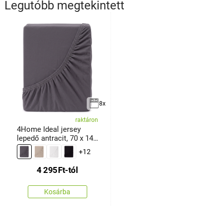
Legutóbb megtekintett
8x
raktáron
4Home Ideal jersey
lepedő antracit, 70 x 140
cm
+12
4 295
Ft
-tól
Kosárba