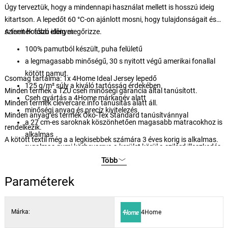
Úgy terveztük, hogy a mindennapi használat mellett is hosszú ideig
kitartson. A lepedőt 60 °C-on ajánlott mosni, hogy tulajdonságait és
színeit hosszú ideig megőrizze.
A termék főbb előnyei:
100% pamutból készült, puha felületű
a legmagasabb minőségű, 30 s nyitott végű amerikai fonallal
kötött pamut.
Csomag tartalma: 1x 4Home Ideal Jersey lepedő
125 g/m² súly a kiváló tartósság érdekében
Minden termék a TZU cseh minőségi garancia által tanúsított.
Cseh gyártás a 4Home márkanév alatt
Minden termék clevercare.info tanúsítás alatt áll.
minőségi anyag és precíz kivitelezés
Minden anyag és termék Öko-Tex Standard tanúsítvánnyal
a 27 cm-es saroknak köszönhetően magasabb matracokhoz is
rendelkezik.
alkalmas
A kötött textil még a a legkisebbek számára 3 éves korig is alkalmas.
rugalmas gumi körbevarrva a kerület körül a szilárd illeszkedés
érdekében
Több
a gumi BUREAU VERITAS BIZONYÍTÉKOSÍTOTT
Paraméterek
könnyű karbantartás 60 °C-os mosással
alkalmas szárítógépben történő szárításra kímélő programon
finom és elegáns színek
Márka:
4Home