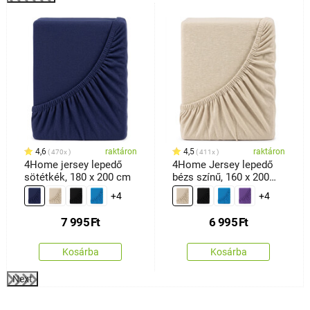
%
4,6
raktáron
4,5
raktáron
470x
411x
4Home jersey lepedő
4Home Jersey lepedő
sötétkék, 180 x 200 cm
bézs színű, 160 x 200
cm
+4
+4
7 995
Ft
6 995
Ft
Kosárba
Kosárba
Next