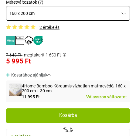
Méretváltozatok (7)
160 x 200 cm
2 értékelés
7 645 Ft
megtakarít 1 650 Ft
5 995 Ft
Kosarához ajánljuk
4Home Bamboo Körgumis vízhatlan matracvédő, 160 x
200 cm + 30 cm
11 995 Ft
Válasszon változatot
Kosárba