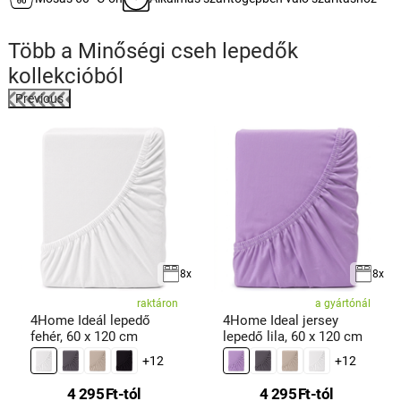
Több a
Minőségi cseh lepedők
kollekcióból
Previous
8x
8x
raktáron
a gyártónál
4Home Ideál lepedő
4Home Ideal jersey
fehér, 60 x 120 cm
lepedő lila, 60 x 120 cm
+12
+12
4 295
Ft
-tól
4 295
Ft
-tól