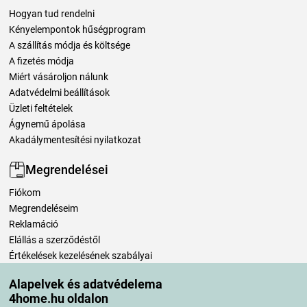
Hogyan tud rendelni
Kényelempontok hűségprogram
A szállítás módja és költsége
A fizetés módja
Miért vásároljon nálunk
Adatvédelmi beállítások
Üzleti feltételek
Ágynemű ápolása
Akadálymentesítési nyilatkozat
Megrendelései
Fiókom
Megrendeléseim
Reklamáció
Elállás a szerződéstől
Értékelések kezelésének szabályai
Alapelvek és adatvédelema
Szállítási módok
4home.hu oldalon