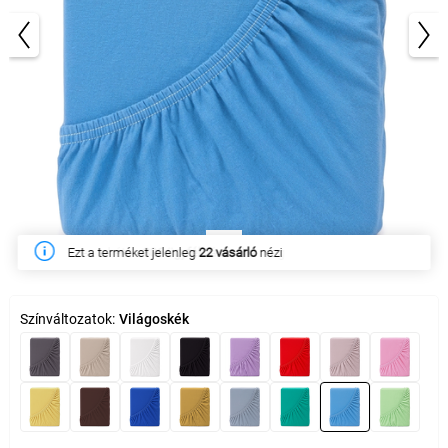
1/3
Ezen a héten
306 ügyfél
vásárolta meg
Színváltozatok:
Világoskék