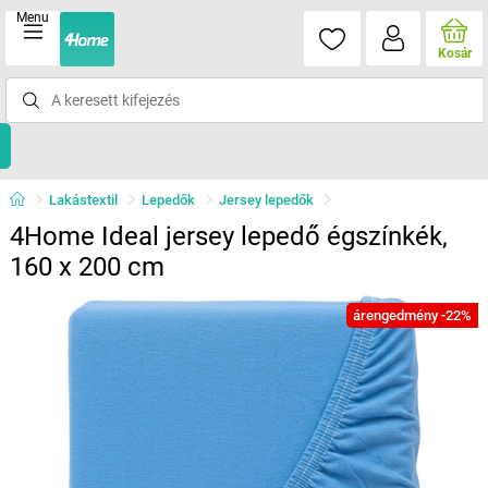
Menu
Kosár
Lakástextil
Lepedők
Jersey lepedők
4Home Ideal jersey lepedő égszínkék,
160 x 200 cm
árengedmény -22%