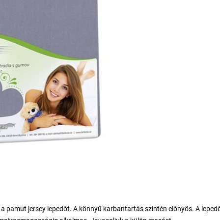
a pamut jersey lepedőt. A könnyű karbantartás szintén előnyös. A leped