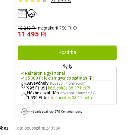
2 értékelés
12 245 Ft
megtakarít 750 Ft
11 495 Ft
Kosárba
Raktáron a gyártónál
35 000 Ft felett ingyenes szállítás
Átvevőhely
(további információk)
995 Ft-tól
|
kézbesítés
08.17 hétfő
Házhoz szállítás
(további információk)
1 590 Ft-tól
|
kézbesítés
08.17 hétfő
A vásárlással kap
278 Kényelempont
ők az
Katalógusszám:
240389