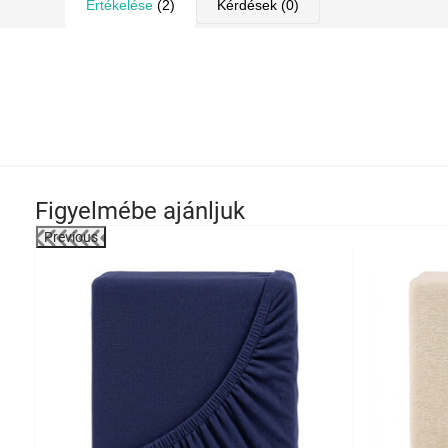
Értékelése
(2)
Kérdések
(0)
Figyelmébe ajánljuk
Previous
-14%