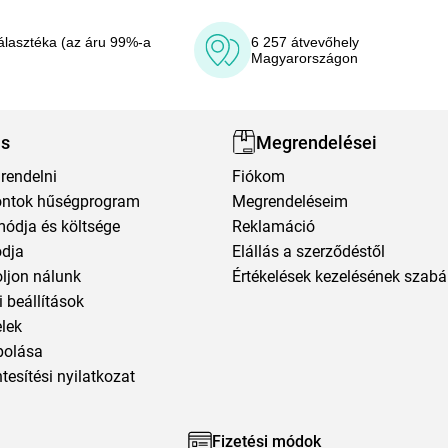
álasztéka (az áru 99%-a
6 257 átvevőhely
Magyarországon
ás
Megrendelései
rendelni
Fiókom
ntok hűségprogram
Megrendeléseim
módja és költsége
Reklamáció
ódja
Elállás a szerződéstől
oljon nálunk
Értékelések kezelésének szabá
 beállítások
elek
polása
esítési nyilatkozat
Fizetési módok