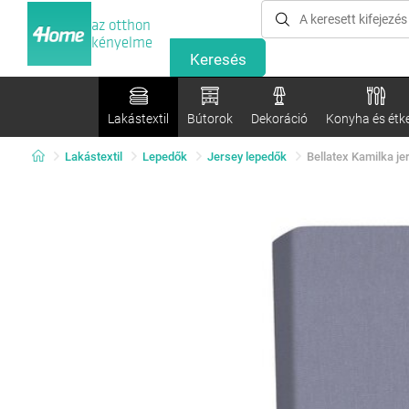
az otthon
kényelme
Lakástextil
Bútorok
Dekoráció
Konyha és étk
Lakástextil
Lepedők
Jersey lepedők
Bellatex Kamilka j