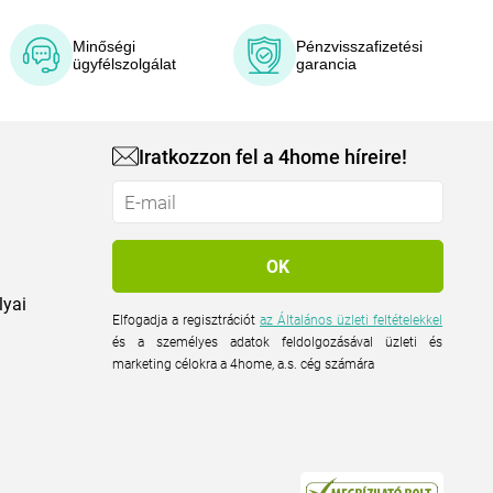
Minőségi
Pénzvisszafizetési
ügyfélszolgálat
garancia
Iratkozzon fel a 4home híreire!
lyai
Elfogadja a regisztrációt
az Általános üzleti feltételekkel
és a személyes adatok feldolgozásával üzleti és
marketing célokra a 4home, a.s. cég számára