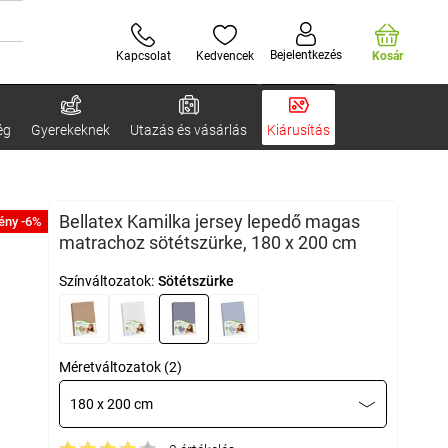
Bejelentkezés
Kapcsolat
Kedvencek
Kosár
ég
Gyerekeknek
Utazás és vásárlás
Kiárusítás
Bellatex Kamilka jersey lepedő magas
ény -6%
matrachoz sötétszürke, 180 x 200 cm
Színváltozatok:
Sötétszürke
Méretváltozatok (2)
180 x 200 cm