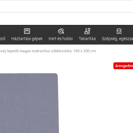
ező
Háztartási gépek
Kert és hobbi
Takarítás
Szépség, egészs
ersey lepedő magas matrachoz sötétszürke, 180 x 200 cm
árengedm