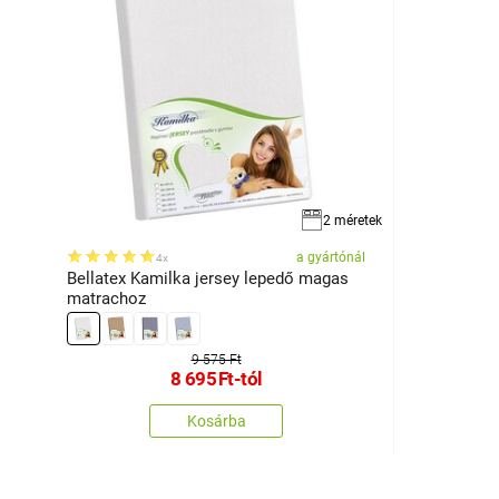
2 méretek
a gyártónál
4x
Bellatex Kamilka jersey lepedő magas
matrachoz
9 575 Ft
8 695
Ft
-tól
Kosárba