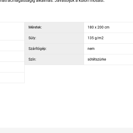
s matracmagasságig alkalmas. Javasoljuk a külön mosást.
Méretek:
180 x 200 cm
Súly:
135 g/m2
Szárítógép:
nem
Szín:
sötétszürke