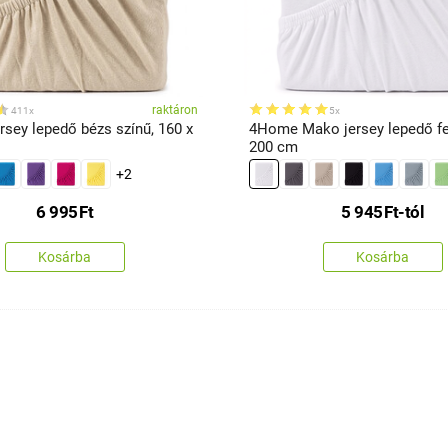
raktáron
411x
5x
sey lepedő bézs színű, 160 x
4Home Mako jersey lepedő feh
200 cm
+2
6 995
Ft
5 945
Ft
-tól
Kosárba
Kosárba