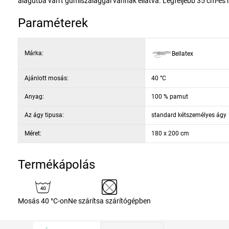
alagútba varrt gumiszalaggal vannak ellátva. Legfeljebb 35 cm-e
Paraméterek
Márka:
Bellatex
Ajánlott mosás:
40 °C
Anyag:
100 % pamut
Az ágy tipusa:
standard kétszemélyes ágy
Méret:
180 x 200 cm
Termékápolás
Mosás 40 °C-on
Ne szárítsa szárítógépben