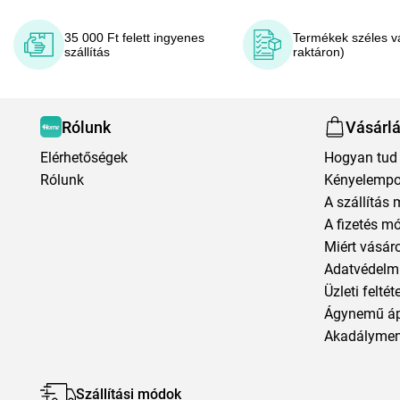
35 000 Ft felett ingyenes
Termékek széles v
szállítás
raktáron)
Rólunk
Vásárl
Elérhetőségek
Hogyan tud 
Rólunk
Kényelempo
A szállítás 
A fizetés m
Miért vásár
Adatvédelmi
Üzleti feltét
Ágynemű á
Akadályment
Szállítási módok