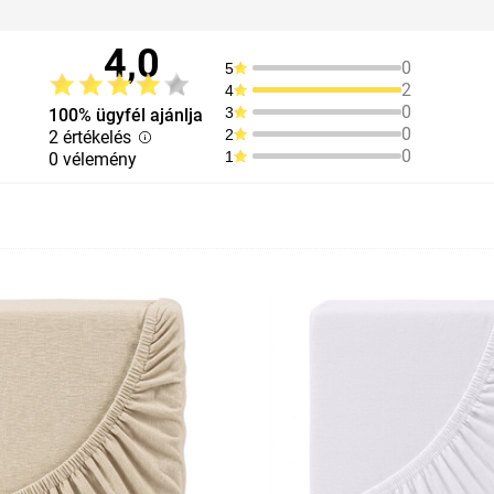
4,0
0
5
2
4
0
3
100% ügyfél ajánlja
0
2
2 értékelés
0
1
0 vélemény