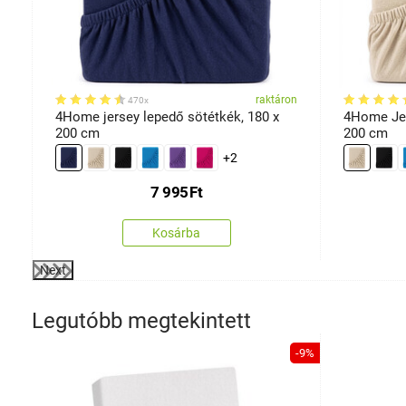
retek
on
raktáron
470x
0
4Home jersey lepedő sötétkék, 180 x
4Home Jer
200 cm
200 cm
+2
7 995
Ft
Kosárba
Next
Legutóbb megtekintett
-9%