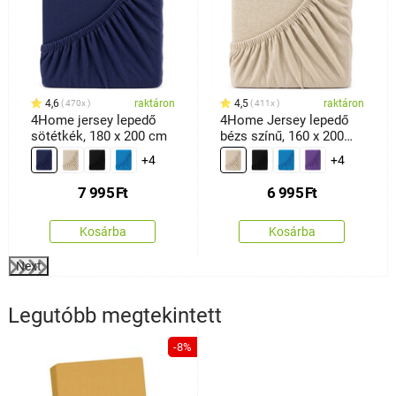
4,6
raktáron
4,5
raktáron
470x
411x
4Home jersey lepedő
4Home Jersey lepedő
sötétkék, 180 x 200 cm
bézs színű, 160 x 200
cm
+4
+4
7 995
Ft
6 995
Ft
Kosárba
Kosárba
Next
Legutóbb megtekintett
-8%