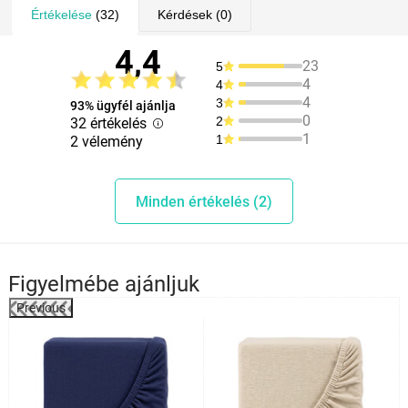
Értékelése
(32)
Kérdések
(0)
4,4
23
5
4
4
4
3
93% ügyfél ajánlja
0
2
32 értékelés
1
1
2 vélemény
Minden értékelés (2)
Figyelmébe ajánljuk
Previous
%