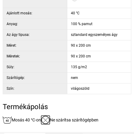
Ajánlott mosás:
40 °C
Anyag:
100 % pamut
Az ágy tipusa:
sztandard egyszemélyes ágy
Méret:
90 x 200 cm
Méretek:
90 x 200 cm
Súly:
135 g/m2
Szárítógép:
nem
Szín:
világoszöld
Termékápolás
Mosás 40 °C-on
Ne szárítsa szárítógépben