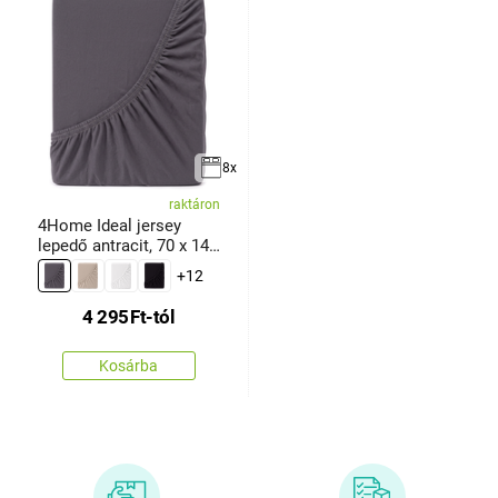
8x
raktáron
4Home Ideal jersey
lepedő antracit, 70 x 140
cm
+12
4 295
Ft
-tól
Kosárba