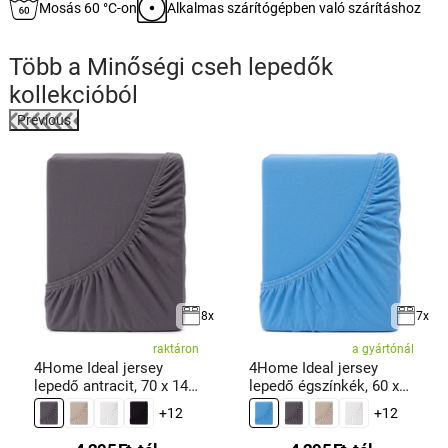
Mosás 60 °C-on
Alkalmas szárítógépben való szárításhoz
Több a
Minőségi cseh lepedők
kollekcióból
Previous
8x
7x
raktáron
a gyártónál
4Home Ideal jersey
4Home Ideal jersey
lepedő antracit, 70 x 140
lepedő égszínkék, 60 x
cm
120 cm
+12
+12