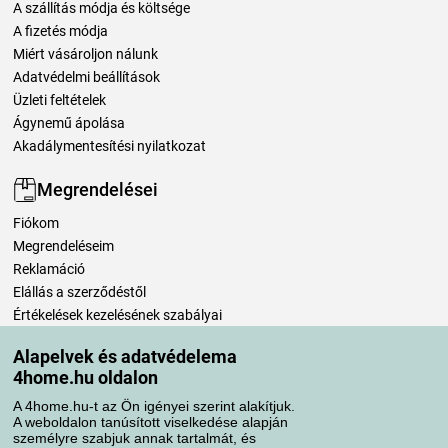
A szállítás módja és költsége
A fizetés módja
Miért vásároljon nálunk
Adatvédelmi beállítások
Üzleti feltételek
Ágynemű ápolása
Akadálymentesítési nyilatkozat
Megrendelései
Fiókom
Megrendeléseim
Reklamáció
Elállás a szerződéstől
Értékelések kezelésének szabályai
Alapelvek és adatvédelema
Szállítási módok
4home.hu oldalon
A 4home.hu-t az Ön igényei szerint alakítjuk.
A weboldalon tanúsított viselkedése alapján
Fizetési módok
személyre szabjuk annak tartalmát, és