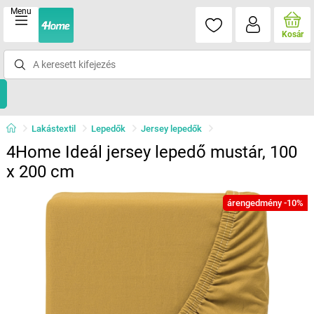
Menu
Kosár
Lakástextil
Lepedők
Jersey lepedők
4Home Ideál jersey lepedő mustár, 100
x 200 cm
árengedmény -10%