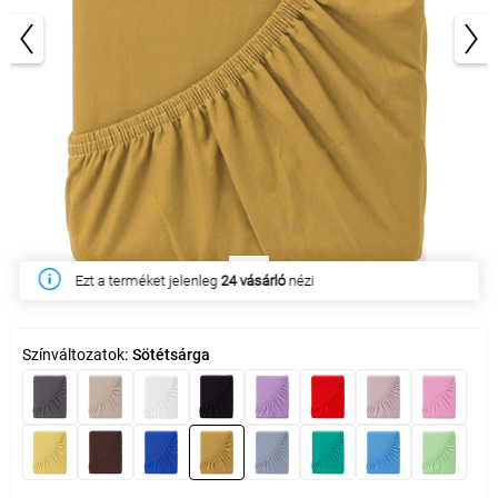
1/3
Ezen a héten
273 ügyfél
vásárolta meg
Színváltozatok:
Sötétsárga