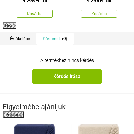
4 295
Ft
-tól
4 295
Ft
-tól
Kosárba
Kosárba
Next
Értékelése
Kérdések
(0)
A termékhez nincs kérdés
Kérdés írása
Figyelmébe ajánljuk
Previous