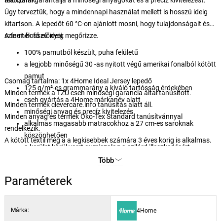
feldobnak.
alatt, ami garantálja a minőségi anyagokat és a precíz kivitelezést.
Úgy terveztük, hogy a mindennapi használat mellett is hosszú ideig
kitartson. A lepedőt 60 °C-on ajánlott mosni, hogy tulajdonságait és
színeit hosszú ideig megőrizze.
A termék fő előnyei:
100% pamutból készült, puha felületű
a legjobb minőségű 30 -as nyitott végű amerikai fonalból kötött
pamut
Csomag tartalma: 1x 4Home Ideal Jersey lepedő
125 g/m²-es grammarány a kiváló tartósság érdekében
Minden termék a TZU cseh minőségi garancia által tanúsított.
cseh gyártás a 4Home márkanév alatt
Minden termék clevercare.info tanúsítás alatt áll.
minőségi anyag és precíz kivitelezés
Minden anyag és termék Öko-Tex Standard tanúsítvánnyal
alkalmas magasabb matracokhoz a 27 cm-es saroknak
rendelkezik.
köszönhetően
A kötött textil még a a legkisebbek számára 3 éves korig is alkalmas.
a kerület körül varrt gumiszalag a szilárd illeszkedésért
gumiszalag BUREAU VERITAS CERTIFICATION
Több
könnyű karbantartás 60 °C-os mosással
Paraméterek
alkalmas szárítógépben szárításra kímélő programon
finom és elegáns színekben.
Márka:
4Home