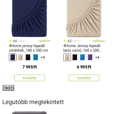
4,6
raktáron
4,5
raktáron
470x
411x
4Home jersey lepedő
4Home Jersey lepedő
sötétkék, 180 x 200 cm
bézs színű, 160 x 200
cm
+4
+4
7 995
Ft
6 995
Ft
Kosárba
Kosárba
Next
Legutóbb megtekintett