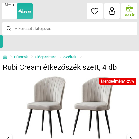
Menu
Kosár
Bútorok
Ülőgarnitúra
Székek
Rubi Cream étkezőszék szett, 4 db
árengedmény -29%