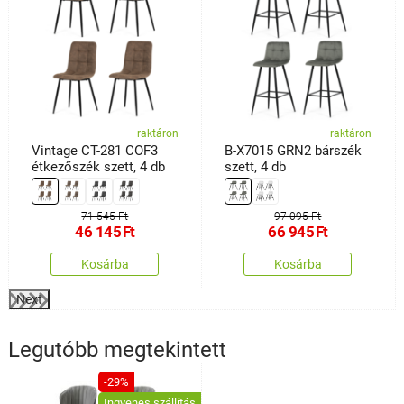
raktáron
raktáron
Vintage CT-281 COF3
B-X7015 GRN2 bárszék
étkezőszék szett, 4 db
szett, 4 db
71 545 Ft
97 095 Ft
46 145
Ft
66 945
Ft
Kosárba
Kosárba
Next
Legutóbb megtekintett
-29%
Ingyenes szállítás