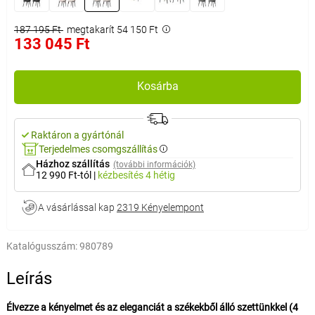
187 195 Ft
megtakarít 54 150 Ft
133 045 Ft
Kosárba
Raktáron a gyártónál
Terjedelmes csomgszállítás
Házhoz szállítás
(további információk)
12 990 Ft-tól
|
kézbesítés
4 hétig
A vásárlással kap
2319 Kényelempont
Katalógusszám:
980789
Leírás
Élvezze a kényelmet és az eleganciát a székekből álló szettünkkel (4