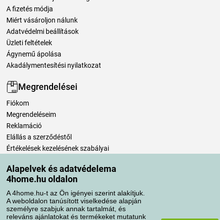
A fizetés módja
Miért vásároljon nálunk
Adatvédelmi beállítások
Üzleti feltételek
Ágynemű ápolása
Akadálymentesítési nyilatkozat
Megrendelései
Fiókom
Megrendeléseim
Reklamáció
Elállás a szerződéstől
Értékelések kezelésének szabályai
Alapelvek és adatvédelema
Szállítási módok
4home.hu oldalon
A 4home.hu-t az Ön igényei szerint alakítjuk.
A weboldalon tanúsított viselkedése alapján
Fizetési módok
személyre szabjuk annak tartalmát, és
releváns ajánlatokat és termékeket mutatunk