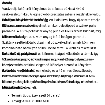
darab)
Varázsolja lakóterét kényelmes és stílusos oázissá kiváló
székkészletünkkel. A legnagyobb precizitással és a részletekre való
odafigyeléssel készült szett úgy lett kialakítva, hogy új szintre emelje
Páratlan kényelem és tartósság
otthona berendezését.
Élvezze a maximális kényelmet, amikor belesüpped a székek puha
párnáiba. A 100% poliészter anyag puha és luxus érzést biztosít, míg
a 18 mm vastag, 100% MDF anyag időtállóságot garantál.
Kifinomult design
Székünk szettje időtálló dizájnnal büszkélkedhet, amely könnyen
kombinálható bármilyen stílusú belső térrel. A krém és fekete szín
kombinációja eleganciát és kifinomultságot kölcsönöz a térnek, így
Sokoldalú és praktikus
tökéletes kiegészítője mind a modern, mind a hagyományos
52 cm szélességük, 85 cm magasságuk és 42 cm mélységüknek
környezetnek.
köszönhetően székünk elegendő ülőhelyet biztosít a kényelem
rovására. A 42 cm-es ülésmélység és a 46 cm-es ülésszélesség
Szilárd és megbízható
kellemes és kényelmes üléspozíciót biztosít, míg a 48 cm-es
Biztos lehet benne, hogy székünk szettje tartósan készült. A fém
ülésmagasság könnyű és kényelmes üléspozíciót tesz lehetővé.
lábak kiváló stabilitást és támasztást biztosítanak, így a székeket
hosszú évekig élvezheti.
Műszaki adatok:
Termék típus: Szék szett (4 darab)
Anyag: ANYAG: 100% MDF