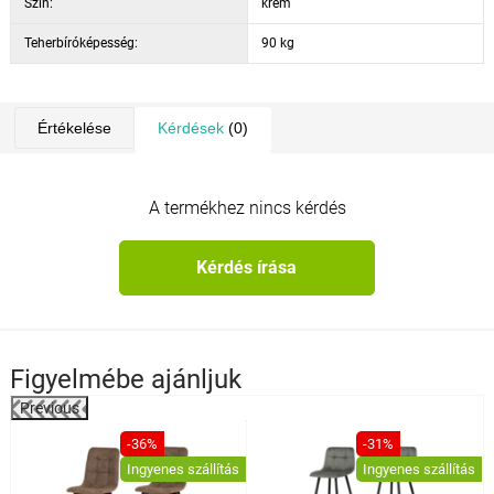
Szín:
krém
Teherbíróképesség:
90 kg
Értékelése
Kérdések
(0)
A termékhez nincs kérdés
Kérdés írása
Figyelmébe ajánljuk
Previous
%
-36%
-31%
Ingyenes szállítás
Ingyenes szállítás