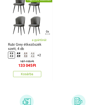
0x
a gyártónál
Rubi Grey étkezőszék
szett, 4 db
+2
187 195 Ft
133 045
Ft
Kosárba