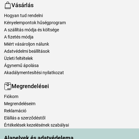
Vásárlás
Hogyan tud rendelni
Kényelempontok hűségprogram
A szállítás módja és költsége
A fizetés módja
Miért vásároljon nálunk
Adatvédelmi beállítások
Üzleti feltételek
Ágynemű ápolása
Akadálymentesítési nyilatkozat
Megrendelései
Fiókom
Megrendeléseim
Reklamáció
Elállás a szerződéstől
Értékelések kezelésének szabályai
Alapelvek és adatvédelema