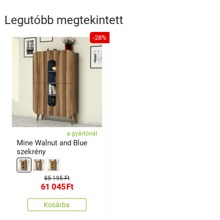
Legutóbb megtekintett
-28%
a gyártónál
Mine Walnut and Blue
szekrény
85 195 Ft
61 045
Ft
Kosárba