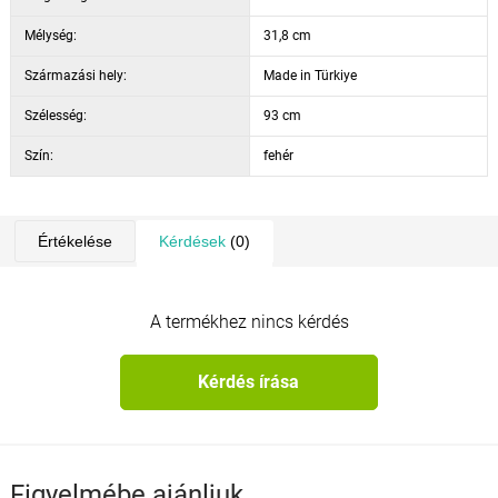
Mélység:
31,8 cm
Származási hely:
Made in Türkiye
Szélesség:
93 cm
Szín:
fehér
Értékelése
Kérdések
(0)
A termékhez nincs kérdés
Kérdés írása
Figyelmébe ajánljuk