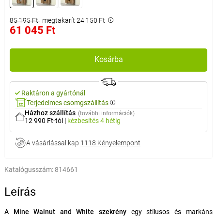
85 195 Ft
megtakarít 24 150 Ft
61 045 Ft
Kosárba
Raktáron a gyártónál
Terjedelmes csomgszállítás
Házhoz szállítás
(további információk)
12 990 Ft-tól
|
kézbesítés
4 hétig
A vásárlással kap
1118 Kényelempont
Katalógusszám:
814661
Leírás
A Mine Walnut and White szekrény
egy stílusos és markáns