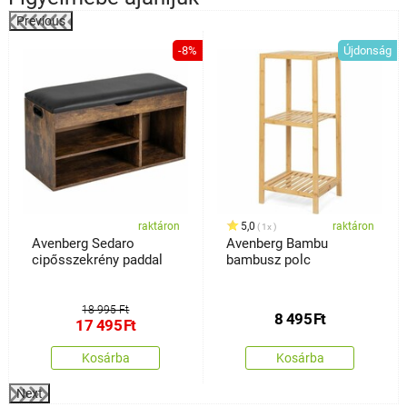
Previous
%
-8%
Újdonság
raktáron
5,0
raktáron
1x
Avenberg Sedaro
Avenberg Bambu
cipősszekrény paddal
bambusz polc
18 995 Ft
8 495
Ft
17 495
Ft
Kosárba
Kosárba
Next