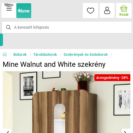
Menu
Kosár
Bútorok
Tárolóbútorok
Szekrények és kisbútorok
Mine Walnut and White szekrény
árengedmény -28%