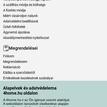
A szállítás módja és költsége
A fizetés módja
Miért vásároljon nálunk
Adatvédelmi beállítások
Üzleti feltételek
Ágynemű ápolása
Akadálymentesítési nyilatkozat
Megrendelései
Fiókom
Megrendeléseim
Reklamáció
Elállás a szerződéstől
Értékelések kezelésének szabályai
Alapelvek és adatvédelema
Szállítási módok
4home.hu oldalon
A 4home.hu-t az Ön igényei szerint alakítjuk.
A weboldalon tanúsított viselkedése alapján