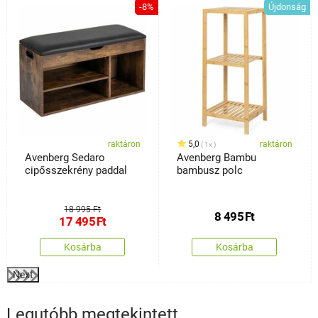
%
-8%
Újdonság
raktáron
5,0
raktáron
1x
Avenberg Sedaro
Avenberg Bambu
cipősszekrény paddal
bambusz polc
18 995 Ft
8 495
Ft
17 495
Ft
Kosárba
Kosárba
Next
Legutóbb megtekintett