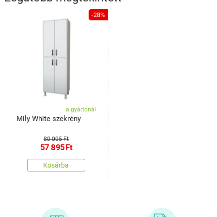
-28%
a gyártónál
Mily White szekrény
80 095 Ft
57 895
Ft
Kosárba