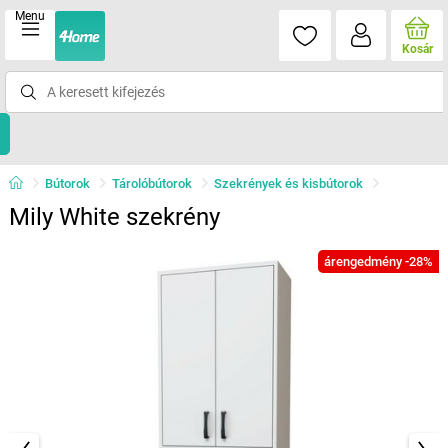
Menu
Kosár
Bútorok
Tárolóbútorok
Szekrények és kisbútorok
Mily White szekrény
árengedmény -28%