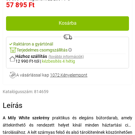
57 895 Ft
Kosárba
Raktáron a gyártónál
Terjedelmes csomgszállítás
Házhoz szállítás
(további információk)
12 990 Ft-tól
|
kézbesítés
4 hétig
A vásárlással kap
1072 Kényelempont
Katalógusszám:
814659
Leírás
A Mily White szekrény
praktikus és elegáns bútordarab, amely
áttekinthető és rendezett helyet kínál minden háztartási cikk
tárolásához. A két szárnyas felső és alsó tárolóterének köszönhetően