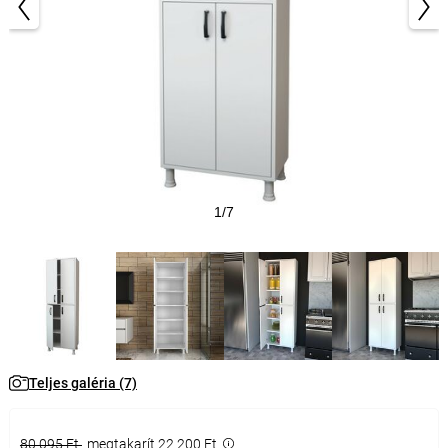
1/7
Teljes galéria (7)
80 095 Ft
megtakarít 22 200 Ft