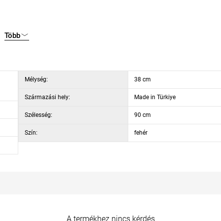
Több
lsó szekrény
Mélység:
38 cm
Származási hely:
Made in Türkiye
Szélesség:
90 cm
Szín:
fehér
A termékhez nincs kérdés