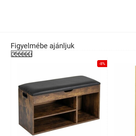
Figyelmébe ajánljuk
Previous
-39%
-8%