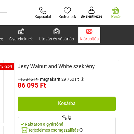
Bejelentkezés
Kapcsolat
Kedvencek
Kosár
ég
Gyerekeknek
Utazás és vásárlás
Kiárusítás
Jesy Walnut and White szekrény
ny -26%
115 845 Ft
megtakarít 29 750 Ft
86 095 Ft
Kosárba
Raktáron a gyártónál
Terjedelmes csomgszállítás