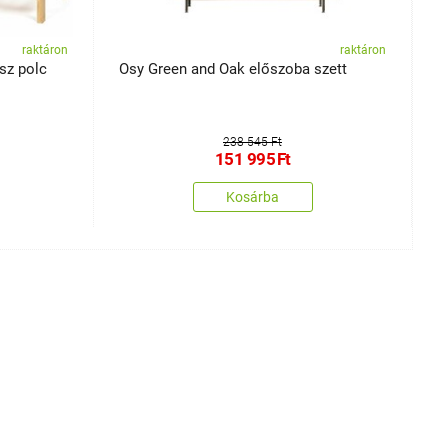
raktáron
raktáron
busz polc
Osy Green and Oak előszoba szett
M
238 545 Ft
151 995
Ft
Kosárba