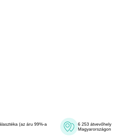
álasztéka (az áru 99%-a
6 253 átvevőhely
Magyarországon