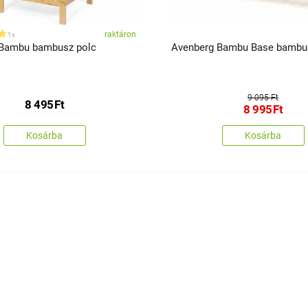
raktáron
1x
 Bambu bambusz polc
Avenberg Bambu Base bam
9 095 Ft
8 495
Ft
8 995
Ft
Kosárba
Kosárba