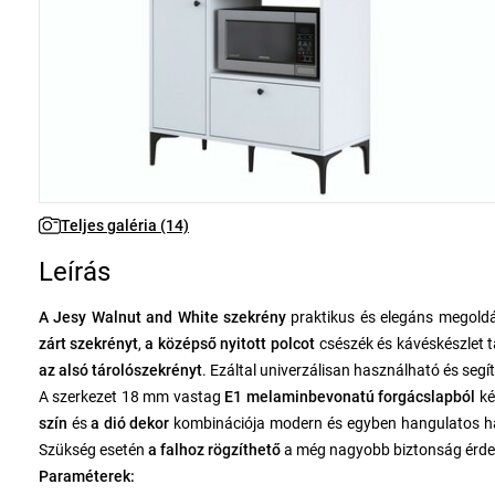
Teljes galéria (14)
Leírás
A Jesy Walnut and White szekrény
praktikus és elegáns megold
zárt szekrényt
,
a középső nyitott polcot
csészék és kávéskészlet t
az alsó tárolószekrényt
. Ezáltal univerzálisan használható és segí
A szerkezet 18 mm vastag
E1 melaminbevonatú forgácslapból
ké
szín
és
a dió dekor
kombinációja modern és egyben hangulatos hatá
Szükség esetén
a falhoz rögzíthető
a még nagyobb biztonság érde
Paraméterek: