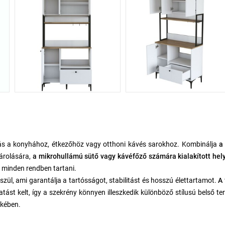
ás a konyhához, étkezőhöz vagy otthoni kávés sarokhoz. Kombinálja
a
árolására,
a mikrohullámú sütő vagy kávéfőző számára kialakított hel
t minden rendben tartani.
szül, ami garantálja a tartósságot, stabilitást és hosszú élettartamot.
A 
st kelt, így a szekrény könnyen illeszkedik különböző stílusú belső te
kében.