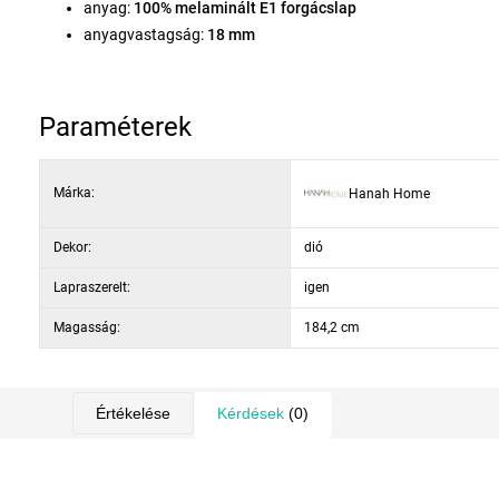
anyag:
100% melaminált E1 forgácslap
anyagvastagság:
18 mm
szélesség:
90 cm
magasság:
184,2 cm
mélység:
38 cm
Paraméterek
szín:
fehér + dió
felső zárt szekrény, nyitott polc, hely készülékek számára, a
Márka:
Hanah Home
Dekor:
dió
Lapraszerelt:
igen
Magasság:
184,2 cm
Értékelése
Kérdések
(0)