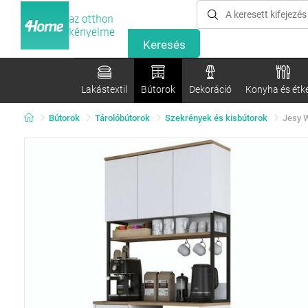
az otthon
kényelme
Lakástextil
Bútorok
Dekoráció
Konyha és étk
Bútorok
Tárolóbútorok
Szekrények és kisbútorok
Jesy W