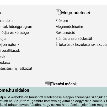
ás
Megrendelései
rendelni
Fiókom
ntok hűségprogram
Megrendeléseim
módja és költsége
Reklamáció
ódja
Elállás a szerződéstől
oljon nálunk
Értékelések kezelésének szabá
 beállítások
elek
polása
esítési nyilatkozat
Fizetési módok
ome.hu oldalon
ítjuk. A weboldalon tanúsított viselkedése alapján személyre szabjuk an
atunk be. Az „Értem” gombra kattintva egyúttal beleegyezik a cookie-k
kozó adatok továbbításába, hogy célzott hirdetéseket jelenítsen meg 