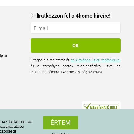
Iratkozzon fel a 4home híreire!
lyai
Elfogadja a regisztrációt
az Általános üzleti feltételekkel
és a személyes adatok feldolgozásával üzleti és
marketing célokra a 4home, a.s. cég számára
nak tartalmát, és
ÉRTEM
 használatába,
közösségi