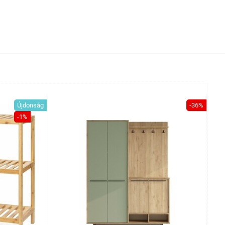
Újdonság
-36%
-1%