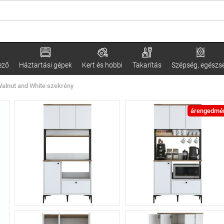
ező
Háztartási gépek
Kert és hobbi
Takarítás
Szépség, egészs
alnut and White szekrény
árengedmé