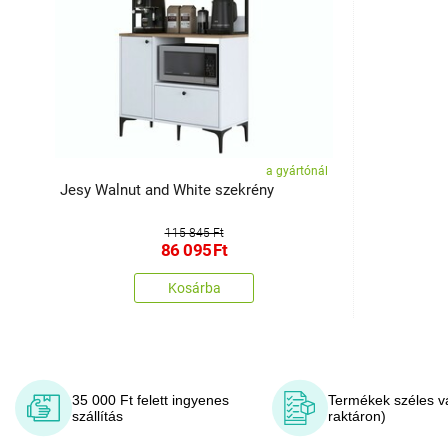
a gyártónál
Jesy Walnut and White szekrény
115 845 Ft
86 095
Ft
Kosárba
35 000 Ft felett ingyenes
Termékek széles v
szállítás
raktáron)