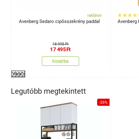
on
raktáron
Avenberg Sedaro cipősszekrény paddal
Avenberg
18 995 Ft
17 495
Ft
Kosárba
Next
Legutóbb megtekintett
-26%