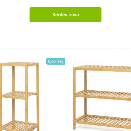
Kérdés írása
Újdonság