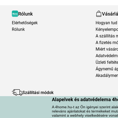
Rólunk
Vásárl
Elérhetőségek
Hogyan tud 
Rólunk
Kényelempo
A szállítás 
A fizetés m
Miért vásár
Adatvédelmi
Üzleti feltét
Ágynemű á
Akadályment
Szállítási módok
Alapelvek és adatvédelema 4h
A 4home.hu-t az Ön igényei szerint alak
releváns ajánlatokat és termékeket mut
valamint a webhely viselkedésére vonat