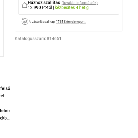
Házhoz szállítás
(további információk)
12 990 Ft-tól
|
kézbesítés
4 hétig
A vásárlással kap
1715 Kényelempont
Katalógusszám:
814651
 felső
yet
és
fehér
rekbe.