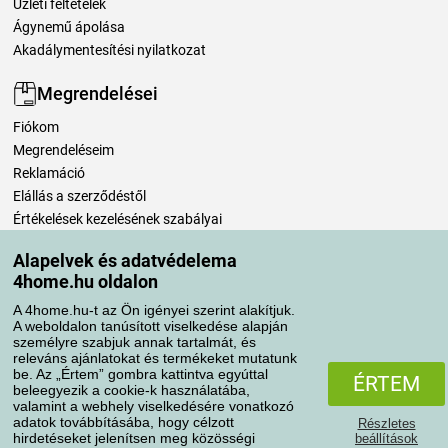
Üzleti feltételek
Ágynemű ápolása
Akadálymentesítési nyilatkozat
Megrendelései
Fiókom
Megrendeléseim
Reklamáció
Elállás a szerződéstől
Értékelések kezelésének szabályai
Alapelvek és adatvédelema
Szállítási módok
4home.hu oldalon
A 4home.hu-t az Ön igényei szerint alakítjuk.
A weboldalon tanúsított viselkedése alapján
Fizetési módok
személyre szabjuk annak tartalmát, és
releváns ajánlatokat és termékeket mutatunk
be. Az „Értem” gombra kattintva egyúttal
ÉRTEM
beleegyezik a cookie-k használatába,
valamint a webhely viselkedésére vonatkozó
adatok továbbításába, hogy célzott
Részletes
hirdetéseket jelenítsen meg közösségi
beállítások