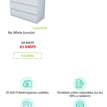
a gyártónál
Be White komód
84 545 Ft
61 045
Ft
Kosárba
35 000 Ft felett ingyenes szállítás
Termékek széles választéka (az áru
99%-a raktáron)