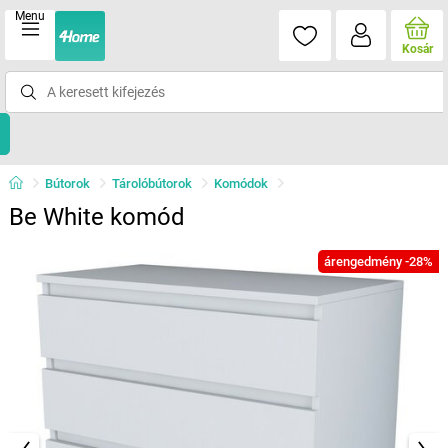
Menu
Kosár
Bútorok
Tárolóbútorok
Komódok
Be White komód
árengedmény -28%