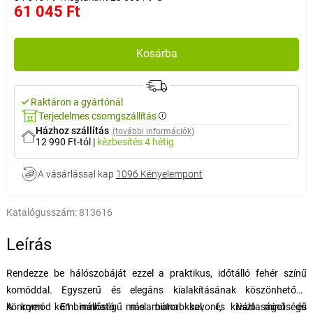
61 045 Ft
Kosárba
Raktáron a gyártónál
Terjedelmes csomgszállítás
Házhoz szállítás
(további információk)
12 990 Ft-tól
|
kézbesítés
4 hétig
A vásárlással kap
1096 Kényelempont
Katalógusszám:
813616
Leírás
Rendezze be hálószobáját ezzel a praktikus, időtálló fehér színű
komóddal. Egyszerű és elegáns kialakításának köszönhetően
könnyen kombinálható más bútorokkal, és tisztaságot és
A komód E1 minőségű melaminnal bevont, kiváló minőségű