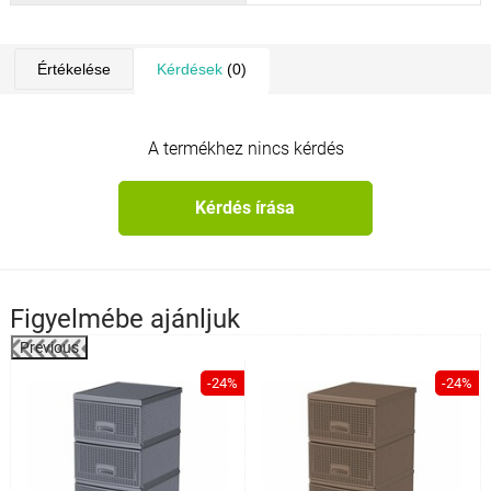
Értékelése
Kérdések
(0)
A termékhez nincs kérdés
Kérdés írása
Figyelmébe ajánljuk
Previous
%
-24%
-24%