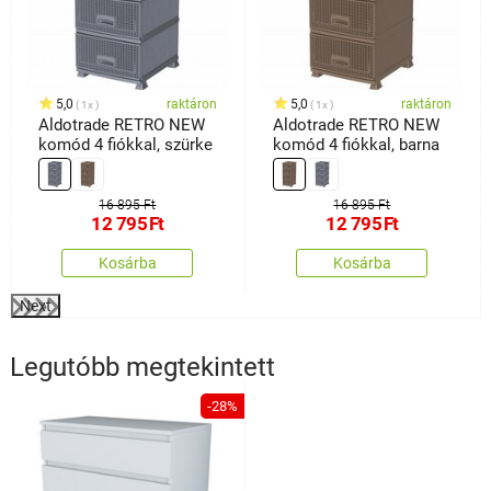
5,0
raktáron
5,0
raktáron
1x
1x
Aldotrade RETRO NEW
Aldotrade RETRO NEW
komód 4 fiókkal, szürke
komód 4 fiókkal, barna
16 895 Ft
16 895 Ft
12 795
Ft
12 795
Ft
Kosárba
Kosárba
Next
Legutóbb megtekintett
-28%