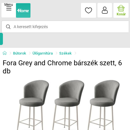
Menu
Kosár
Bútorok
Ülőgarnitúra
Székek
Fora Grey and Chrome bárszék szett, 6
db