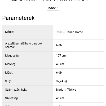
Töltelék: 18 DNS hab (háttámla), 22 DNS hab (ülőlap)
Ülőlap magassága: 70 cm
Több
Háttámla magassága: 37 cm
Paraméterek
Szín: szürke / króm
Márka:
Hanah Home
A szettben található darabok
6 db
száma:
Magasság:
107 cm
Mélység:
40 cm
Méret:
6 db
Súly:
37,24 kg
Származási hely:
Made in Türkiye
Szélesség:
46 cm