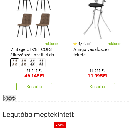
raktáron
4,4
raktáron
36x
Vintage CT-281 COF3
Amigo vasalószék,
étkezőszék szett, 4 db
fekete
71 545 Ft
16 995 Ft
46 145
Ft
11 995
Ft
Kosárba
Kosárba
Next
Legutóbb megtekintett
-24%