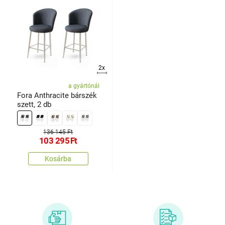
2x
a gyártónál
Fora Anthracite bárszék
szett, 2 db
136 145 Ft
103 295
Ft
Kosárba