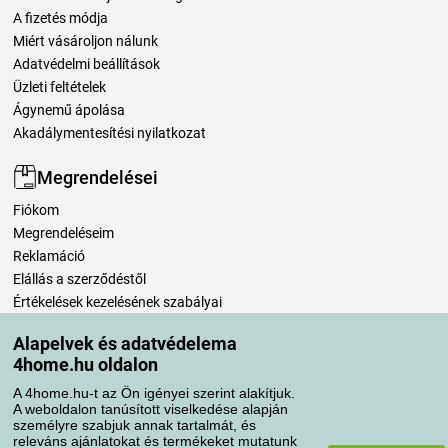
A fizetés módja
Miért vásároljon nálunk
Adatvédelmi beállítások
Üzleti feltételek
Ágynemű ápolása
Akadálymentesítési nyilatkozat
Megrendelései
Fiókom
Megrendeléseim
Reklamáció
Elállás a szerződéstől
Értékelések kezelésének szabályai
Alapelvek és adatvédelema
Szállítási módok
4home.hu oldalon
A 4home.hu-t az Ön igényei szerint alakítjuk.
A weboldalon tanúsított viselkedése alapján
Fizetési módok
személyre szabjuk annak tartalmát, és
releváns ajánlatokat és termékeket mutatunk