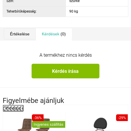
Szín:
szürke
Teherbíróképesség:
90 kg
Értékelése
Kérdések
(0)
A termékhez nincs kérdés
Kérdés írása
Figyelmébe ajánljuk
Previous
%
-36%
-29%
Ingyenes szállítás