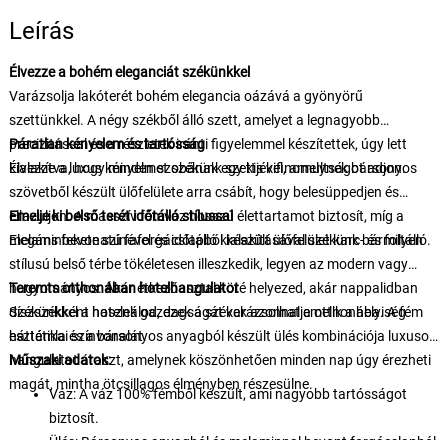
Leírás
Élvezze a bohém eleganciát székünkkel
Varázsolja lakóterét bohém elegancia oázává a gyönyörű
szettünkkel. A négy székből álló szett, amelyet a legnagyobb
precizitással és a részletek iránti figyelemmel készítettek, úgy lett
Páratlan kényelem és tartósság
kialakítva, hogy minden szobának egy kis kifinomultságot adjon.
Élvezze a luxus kényelmet székünk szettjével, amelynek bársonyos
szövetből készült ülőfelülete arra csábít, hogy belesüppedjen és
ellazuljon. A masszív fémváz hosszú élettartamot biztosít, míg a
Emelje ki belső terét időtálló stílussal
melaminbevonatú faforgácslapból készült ülőfelület karc- és foltálló.
Elegáns fekete színével és időtálló kialakításával székünk bármilyen
stílusú belső térbe tökéletesen illeszkedik, legyen az modern vagy
hagyományos. Akár étkezőasztal köré helyezed, akár nappalidban
Teremts otthonában hotelhangulatot
díszszékként használod, ezek a székek azonnal emelik a helyiség
Székünkkel a hotelek gazdagságát varázsolhatja otthonába. A fém
esztétikai színvonalát.
háttámla és a bársonyos anyagból készült ülés kombinációja luxusos
hangulatot áraszt, amelynek köszönhetően minden nap úgy érezheti
Műszaki adatok:
magát, mintha ötcsillagos élményben részesülne.
Váz: A váz 100% fémből készült, ami nagyobb tartósságot
biztosít.
Ülés: Bársonyos anyagból és melaminnal bevont forgácslapból