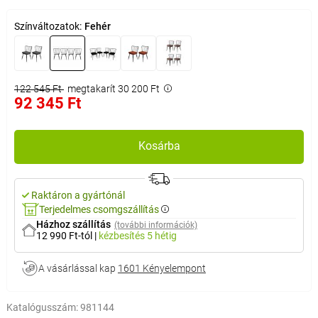
Színváltozatok:
Fehér
122 545 Ft
megtakarít 30 200 Ft
92 345 Ft
Kosárba
Raktáron a gyártónál
Terjedelmes csomgszállítás
Házhoz szállítás
(további információk)
12 990 Ft-tól
|
kézbesítés
5 hétig
A vásárlással kap
1601 Kényelempont
Katalógusszám:
981144