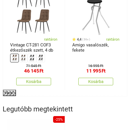
raktáron
4,4
raktáron
36x
Vintage CT-281 COF3
Amigo vasalószék,
étkezőszék szett, 4 db
fekete
71 545 Ft
16 995 Ft
46 145
Ft
11 995
Ft
Kosárba
Kosárba
Next
Legutóbb megtekintett
-25%