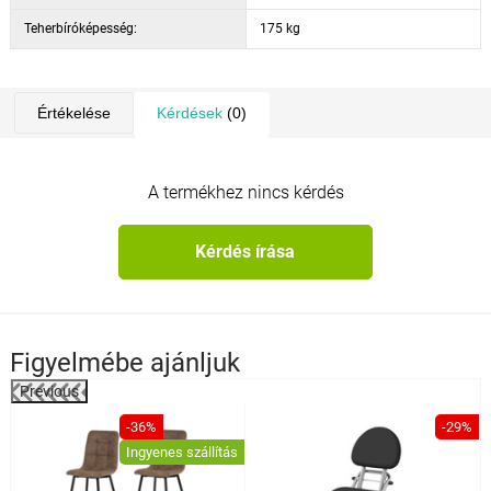
Teherbíróképesség:
175 kg
Értékelése
Kérdések
(0)
A termékhez nincs kérdés
Kérdés írása
Figyelmébe ajánljuk
Previous
%
-36%
-29%
Ingyenes szállítás