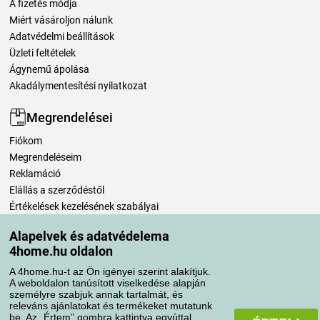
A fizetés módja
Miért vásároljon nálunk
Adatvédelmi beállítások
Üzleti feltételek
Ágynemű ápolása
Akadálymentesítési nyilatkozat
Megrendelései
Fiókom
Megrendeléseim
Reklamáció
Elállás a szerződéstől
Értékelések kezelésének szabályai
Alapelvek és adatvédelema
Szállítási módok
4home.hu oldalon
A 4home.hu-t az Ön igényei szerint alakítjuk.
A weboldalon tanúsított viselkedése alapján
Fizetési módok
személyre szabjuk annak tartalmát, és
releváns ajánlatokat és termékeket mutatunk
be. Az „Értem” gombra kattintva egyúttal