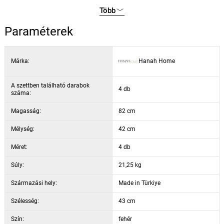
készült, kényelmes és karcálló.
Több
Háttámla: Fém háttámla a jobb támasztásért és a stílusért
Paraméterek
Méretek: Szélesség: 43 cm, magasság: 82 cm, mélység: 42 cm
(4 darab)
Ülésmagasság: 50 cm az optimális kényelem érdekében
Márka:
Hanah Home
Teherbírás: akár 175 kg, ami stabilitást és biztonságot
garantál.
A szettben található darabok
4 db
Szín: A székek elegáns fekete színben kaphatók, amelyek
száma:
eleganciát kölcsönöznek a helyiségnek.
Magasság:
82 cm
Mélység:
42 cm
Méret:
4 db
Súly:
21,25 kg
Származási hely:
Made in Türkiye
Szélesség:
43 cm
Szín:
fehér