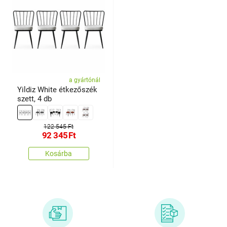
a gyártónál
Yildiz White étkezőszék
szett, 4 db
122 545 Ft
92 345
Ft
Kosárba