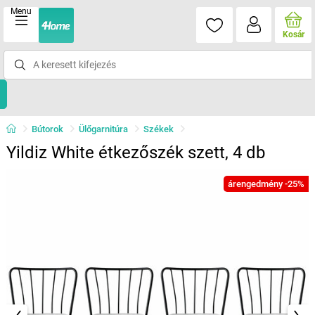
Menu
Kosár
Bútorok
Ülőgarnitúra
Székek
Yildiz White étkezőszék szett, 4 db
árengedmény -25%