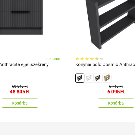
raktáron
5x
Anthracite éjjeliszekrény
Konyhai polc Cosmic Anthrac
60 545 Ft
6 745 Ft
48 845
Ft
6 095
Ft
Kosárba
Kosárba