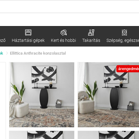
ező
Háztartási gépek
Kert és hobbi
Takarítás
Szépség, egészs
ok
Ellittica Anthracite konzolasztal
árengedmé