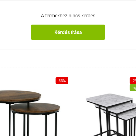
A termékhez nincs kérdés
Kérdés írása
-33%
-2
In