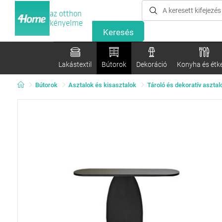
az otthon
kényelme
Lakástextil
Bútorok
Dekoráció
Konyha és étk
Bútorok
Asztalok és kisasztalok
Tároló és dekoratív asztal