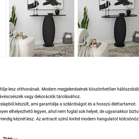
észítője lesz otthonának. Modern megjelenésének köszönhetően hálószobá
, kávéscsészék vagy dekorációk tárolásához.
apból készült, ami garantálja a szilárdságot és a hosszú élettartamot.
yen elhelyezhető legyen, ahol nem foglal sok helyet, de ugyanakkor bizto
indig kéznél lesz. Az antracit színű kivitel modern hangulatot kölcsönöz