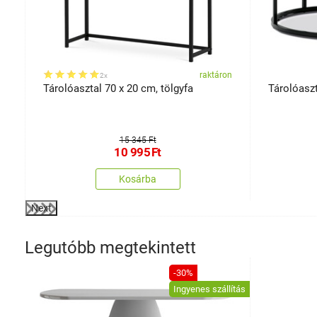
on
raktáron
2x
Tárolóasztal 70 x 20 cm, tölgyfa
Tárolóaszta
15 345 Ft
10 995
Ft
Kosárba
Next
Legutóbb megtekintett
-30%
Ingyenes szállítás