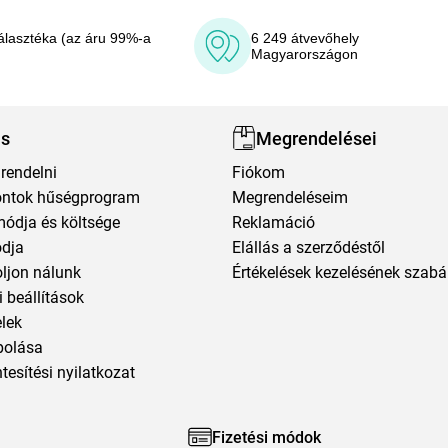
álasztéka (az áru 99%-a
6 249 átvevőhely
Magyarországon
ás
Megrendelései
rendelni
Fiókom
ntok hűségprogram
Megrendeléseim
módja és költsége
Reklamáció
ódja
Elállás a szerződéstől
oljon nálunk
Értékelések kezelésének szabá
 beállítások
elek
polása
esítési nyilatkozat
Fizetési módok