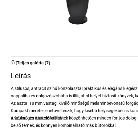
Teljes galéria (7)
Leírás
A stílusos, antracit színű konzolasztal praktikus és elegáns kieg
nappaliba és dolgozószobába is illik, ahol helyet biztosít könyvek
Az asztal 18 mm vastag, kiváló minőségű melaminbevonatú forgácsl
Kompakt méretei lehetővé teszik, hogy kisebb helyiségekben is könn
a szükséges funkcionalitást.
A fióknak és a tárolófelületnek köszönhetően minden fontos dolog m
belső térnek, és könnyen kombinálható más bútorokkal.