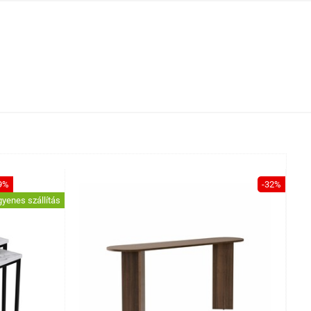
9%
-32%
gyenes szállítás