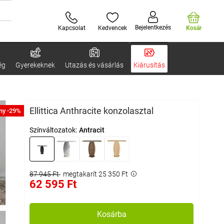
Bejelentkezés
Kapcsolat
Kedvencek
Kosár
ég
Gyerekeknek
Utazás és vásárlás
Kiárusítás
Ellittica Anthracite konzolasztal
ny -29%
Színváltozatok:
Antracit
87 945 Ft
megtakarít 25 350 Ft
62 595 Ft
Kosárba