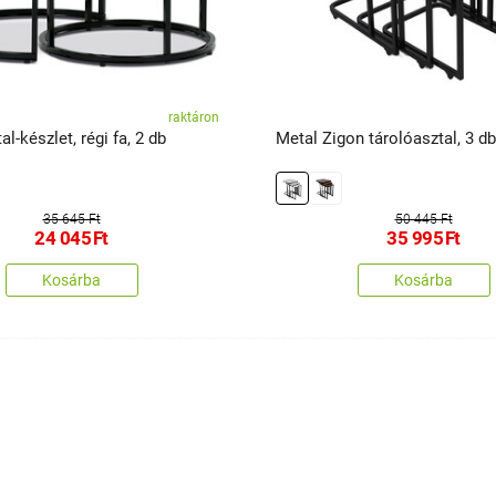
raktáron
l-készlet, régi fa, 2 db
Metal Zigon tárolóasztal, 3 db
35 645 Ft
50 445 Ft
24 045
Ft
35 995
Ft
Kosárba
Kosárba