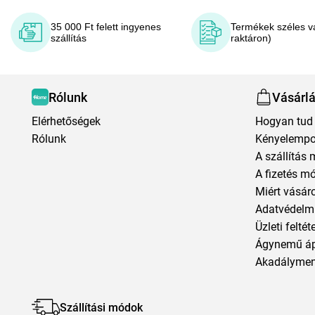
35 000 Ft felett ingyenes
Termékek széles v
szállítás
raktáron)
Rólunk
Vásárl
Elérhetőségek
Hogyan tud 
Rólunk
Kényelempo
A szállítás 
A fizetés m
Miért vásár
Adatvédelmi
Üzleti feltét
Ágynemű á
Akadályment
Szállítási módok