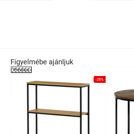
Figyelmébe ajánljuk
Previous
-32%
-28%