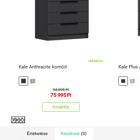
ál
raktáron
Kale Anthracite komód
Kale Plus 
94 695 Ft
75 995
Ft
Kosárba
Next
Értékelése
Kérdések
(0)