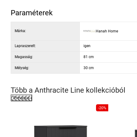
Paraméterek
Márka:
Hanah Home
Lapraszerelt:
igen
Magasság:
81 cm
Mélység:
30 cm
Több a
Anthracite Line
kollekcióból
Previous
-38%
-20%