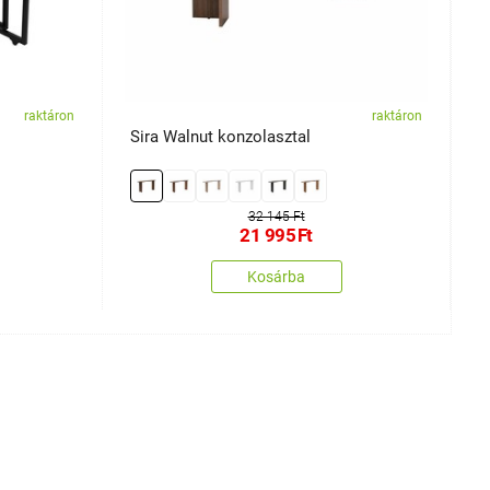
raktáron
raktáron
Sira Walnut konzolasztal
P
32 145 Ft
21 995
Ft
Kosárba