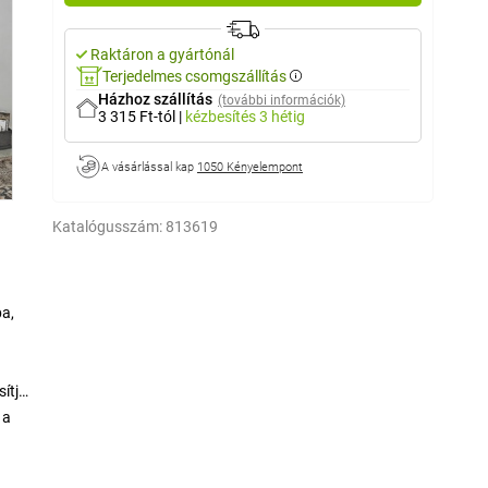
Raktáron a gyártónál
Terjedelmes csomgszállítás
Házhoz szállítás
(további információk)
3 315 Ft-tól
|
kézbesítés
3 hétig
A vásárlással kap
1050 Kényelempont
Katalógusszám:
813619
ba,
sítja
 a