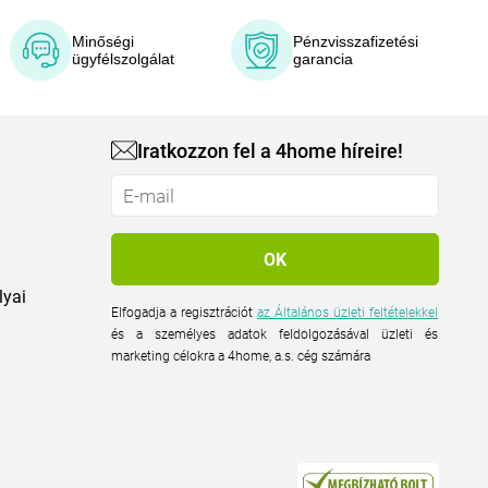
Minőségi
Pénzvisszafizetési
ügyfélszolgálat
garancia
Iratkozzon fel a 4home híreire!
lyai
Elfogadja a regisztrációt
az Általános üzleti feltételekkel
és a személyes adatok feldolgozásával üzleti és
marketing célokra a 4home, a.s. cég számára