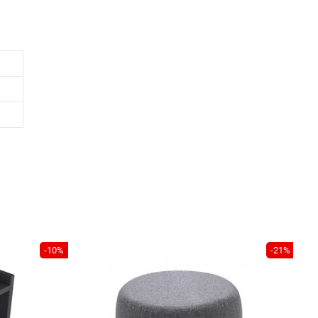
-10%
-21%