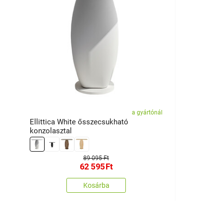
a gyártónál
Ellittica White ősszecsukható
konzolasztal
89 095 Ft
62 595
Ft
Kosárba