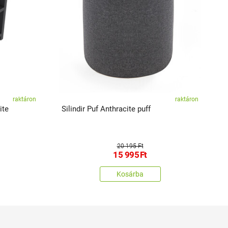
raktáron
raktáron
ite
Silindir Puf Anthracite puff
A
20 195 Ft
15 995
Ft
Kosárba