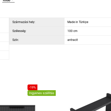
Több
Származási hely:
Made in Türkiye
Szélesség:
100 cm
Szín:
antracit
-19%
Ingyenes szállítás