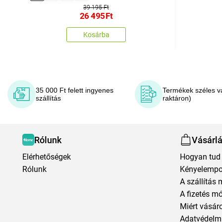
39 195 Ft
26 495
Ft
Kosárba
35 000 Ft felett ingyenes
Termékek széles v
szállítás
raktáron)
Rólunk
Vásárl
Elérhetőségek
Hogyan tud 
Rólunk
Kényelempo
A szállítás 
A fizetés m
Miért vásár
Adatvédelmi