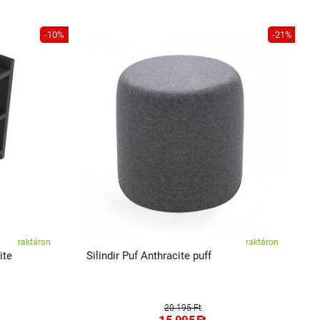
-10%
-21%
raktáron
raktáron
ite
Silindir Puf Anthracite puff
A
20 195 Ft
15 995
Ft