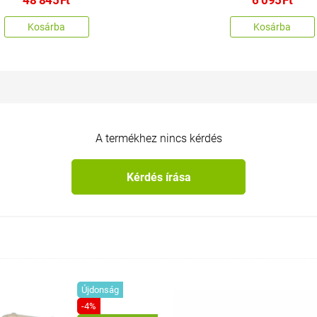
Kosárba
Kosárba
A termékhez nincs kérdés
Kérdés írása
Újdonság
-4%