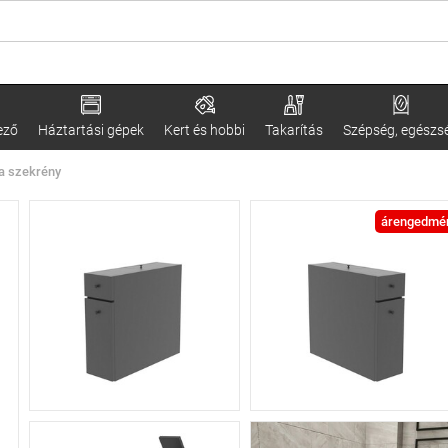
ező
Háztartási gépek
Kert és hobbi
Takarítás
Szépség, egészs
ba szekrény
árengedmé