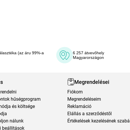
álasztéka (az áru 99%-a
6 257 átvevőhely
Magyarországon
ás
Megrendelései
rendelni
Fiókom
ntok hűségprogram
Megrendeléseim
módja és költsége
Reklamáció
ódja
Elállás a szerződéstől
oljon nálunk
Értékelések kezelésének szabá
 beállítások