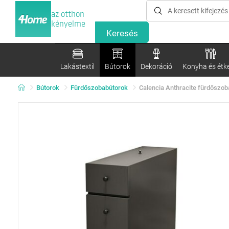
az otthon
kényelme
Lakástextil
Bútorok
Dekoráció
Konyha és étk
Bútorok
Fürdőszobabútorok
Calencia Anthracite fürdőszo