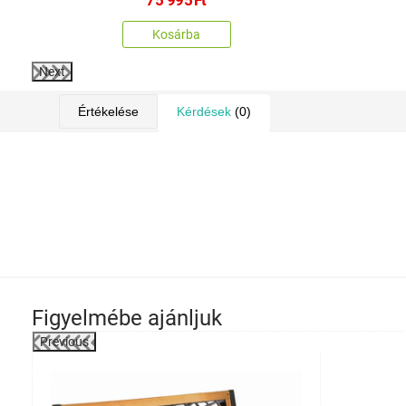
Kosárba
Next
Értékelése
Kérdések
(0)
Figyelmébe ajánljuk
Previous
-47%