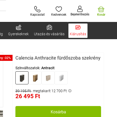
Bejelentkezés
Kapcsolat
Kedvencek
Kosár
ég
Gyerekeknek
Utazás és vásárlás
Kiárusítás
Calencia Anthracite fürdőszoba szekrény
ny -32%
Színváltozatok:
Antracit
39 195 Ft
megtakarít 12 700 Ft
26 495 Ft
Kosárba