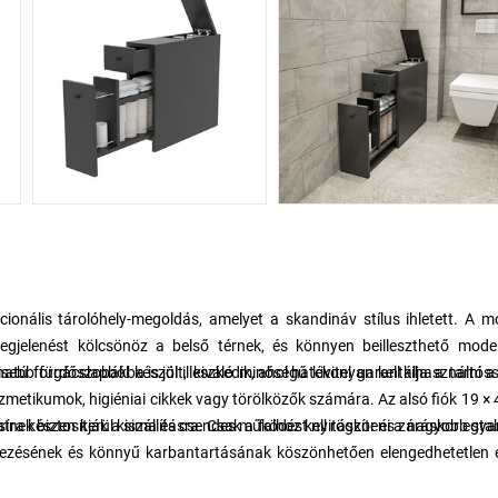
ionális tárolóhely-megoldás, amelyet a skandináv stílus ihletett. A 
 megjelenést kölcsönöz a belső térnek, és könnyen beilleszthető mode
 forgácslapból készült, kiváló minőségű kivitel garantálja a tartóss
b fürdőszobákba is jól illeszkedik, ahol hatékonyan kell kihasználni a 
.
ozmetikumok, higiéniai cikkek vagy törölközők számára. Az alsó fiók 19 × 
ínek biztosítják a sima és csendes működést nyitáskor és záráskor egya
a készen kerül kiszállításra. Csak a falhoz kell rögzíteni a nagyobb stab
ndezésének és könnyű karbantartásának köszönhetően elengedhetetlen 