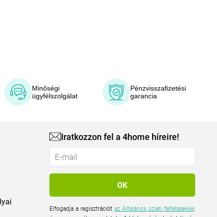
Minőségi
Pénzvisszafizetési
ügyfélszolgálat
garancia
Iratkozzon fel a 4home híreire!
lyai
Elfogadja a regisztrációt
az Általános üzleti feltételekkel