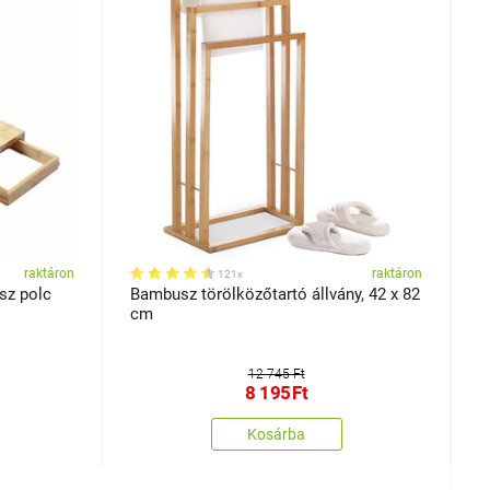
raktáron
raktáron
121x
sz polc
Bambusz törölközőtartó állvány, 42 x 82
G
cm
z
r
12 745 Ft
8 195
Ft
Kosárba