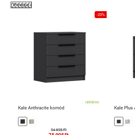
Previous
-38%
-20%
ál
raktáron
Kale Anthracite komód
Kale Plus 
94 695 Ft
75 995
Ft