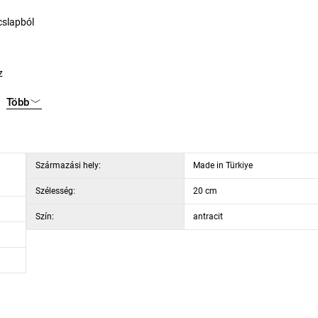
cslapból
z
Több
k
ség 60 cm
Származási hely:
Made in Türkiye
Szélesség:
20 cm
Szín:
antracit