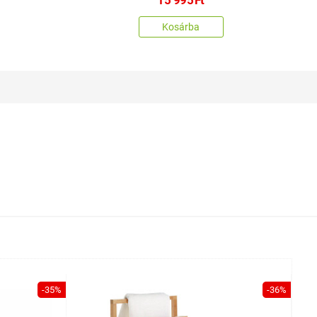
Kosárba
-35%
-36%