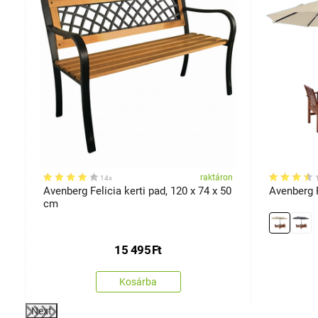
on
raktáron
14x
Avenberg Felicia kerti pad, 120 x 74 x 50
Avenberg 
cm
15 495
Ft
Kosárba
Next