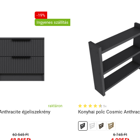
-19%
Ingyenes szállítás
raktáron
5x
Anthracite éjjeliszekrény
Konyhai polc Cosmic Anthrac
60 545 Ft
6 745 Ft
48 845
Ft
6 095
Ft