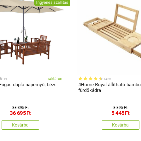
Ingyenes szállítás
raktáron
1x
142x
Fugas dupla napernyő, bézs
4Home Royal állítható bambu
fürdőkádra
38 395 Ft
8 395 Ft
36 695
Ft
5 445
Ft
Kosárba
Kosárba