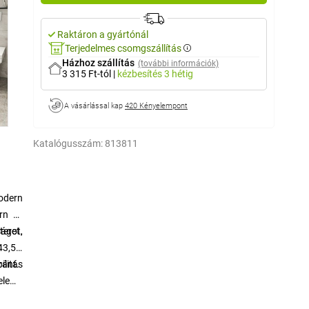
Raktáron a gyártónál
Terjedelmes csomgszállítás
Házhoz szállítás
(további információk)
3 315 Ft-tól
|
kézbesítés
3 hétig
A vásárlással kap
420 Kényelempont
Katalógusszám:
813811
modern
rn és
ágot,
teret.
43,5 ×
ránt.
ilitás
eleme