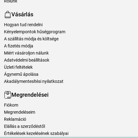
Rólunk
Vásárlás
Hogyan tud rendelni
Kényelempontok hűségprogram
A szállítás módja és költsége
A fizetés módja
Miért vásároljon nálunk
Adatvédelmi beállítások
Üzleti feltételek
Ágynemű ápolása
Akadálymentesítési nyilatkozat
Megrendelései
Fiókom
Megrendeléseim
Reklamáció
Elállás a szerződéstől
Értékelések kezelésének szabályai