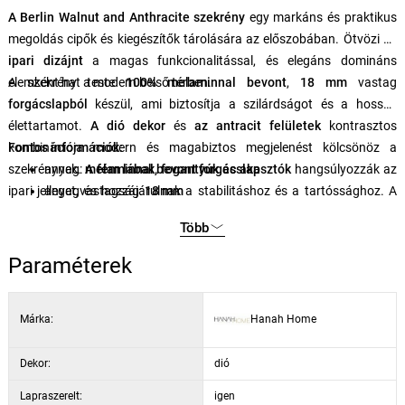
A Berlin Walnut and Anthracite szekrény
egy markáns és praktikus
megoldás cipők és kiegészítők tárolására az előszobában. Ötvözi
az
ipari dizájnt
a magas funkcionalitással, és elegáns domináns
elemként hat a modern belső térben.
A szekrény teste
100% melaminnal bevont
,
18 mm
vastag
forgácslapból
készül, ami biztosítja a szilárdságot és a hosszú
élettartamot.
A dió dekor
és
az antracit felületek
kontrasztos
kombinációja modern és magabiztos megjelenést kölcsönöz a
Fontos információk:
szekrénynek.
anyag:
A fém lábak, fogantyúk és akasztók
melaminnal bevont forgácslap
hangsúlyozzák az
ipari jelleget, és hozzájárulnak a stabilitáshoz és a tartóssághoz. A
anyagvastagság:
18 mm
belső elrendezés
méretek:
60 × 35 × 200 cm
számos polccal
elegendő helyet kínál a cipők és
Több
kiegészítők áttekinthető tárolásához. A nagyobb biztonság
szerkezet:
fém lábak, fogantyúk és akasztók
érdekében a szekrény
tárolóhely:
számos polc
a falhoz rögzíthető.
Paraméterek
szerelés:
falra rögzíthető
szín/dekor:
dió és antracit
Márka:
Hanah Home
Dekor:
dió
Lapraszerelt:
igen