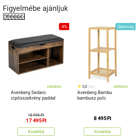
Figyelmébe ajánljuk
Previous
%
-8%
Újdonság
raktáron
5,0
raktáron
1x
Avenberg Sedaro
Avenberg Bambu
cipősszekrény paddal
bambusz polc
18 995 Ft
8 495
Ft
17 495
Ft
Kosárba
Kosárba