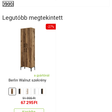
Next
Legutóbb megtekintett
-27%
a gyártónál
Berlin Walnut szekrény
91 995 Ft
67 295
Ft
Kosárba