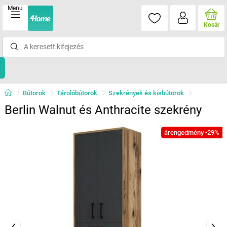
Menu
Kosár
Bútorok
Tárolóbútorok
Szekrények és kisbútorok
Berlin Walnut és Anthracite szekrény
árengedmény -29%