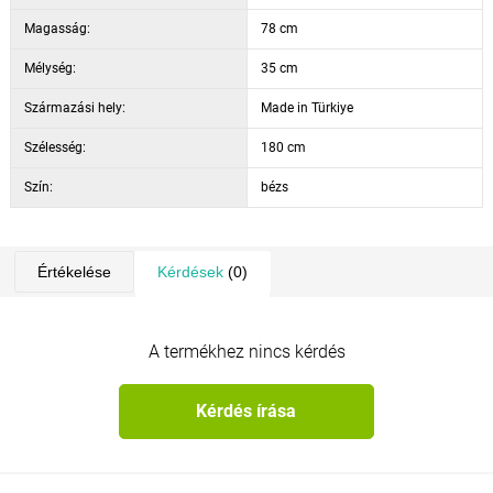
Magasság:
78 cm
Mélység:
35 cm
Származási hely:
Made in Türkiye
Szélesség:
180 cm
Szín:
bézs
Értékelése
Kérdések
(0)
A termékhez nincs kérdés
Kérdés írása