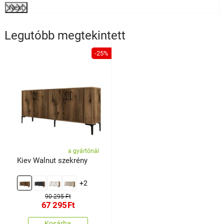
Next
Legutóbb megtekintett
-25%
a gyártónál
Kiev Walnut szekrény
+2
90 295 Ft
67 295
Ft
Kosárba