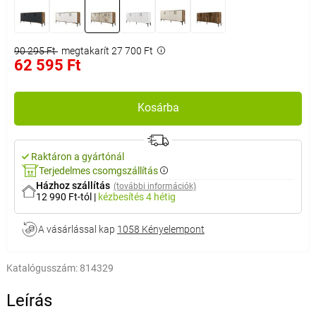
90 295 Ft
megtakarít 27 700 Ft
62 595 Ft
Kosárba
Raktáron a gyártónál
Terjedelmes csomgszállítás
Házhoz szállítás
(további információk)
12 990 Ft-tól
|
kézbesítés
4 hétig
A vásárlással kap
1058 Kényelempont
Katalógusszám:
814329
Leírás