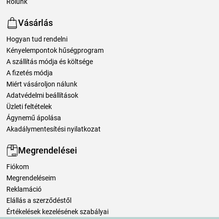
Rólunk
Vásárlás
Hogyan tud rendelni
Kényelempontok hűségprogram
A szállítás módja és költsége
A fizetés módja
Miért vásároljon nálunk
Adatvédelmi beállítások
Üzleti feltételek
Ágynemű ápolása
Akadálymentesítési nyilatkozat
Megrendelései
Fiókom
Megrendeléseim
Reklamáció
Elállás a szerződéstől
Értékelések kezelésének szabályai