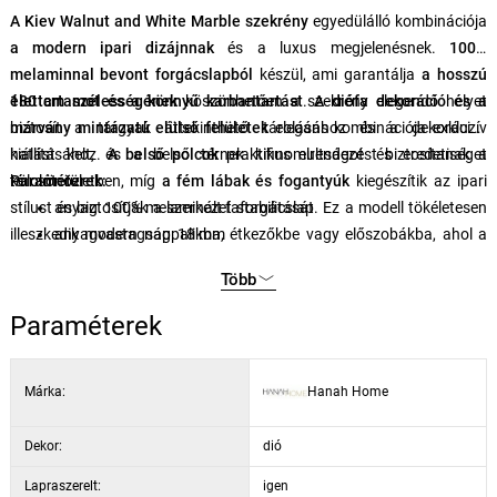
A Kiev Walnut and White Marble szekrény
egyedülálló kombinációja
a modern ipari dizájnnak
és a luxus megjelenésnek.
100%
melaminnal bevont forgácslapból
készül, ami garantálja
a hosszú
élettartamot és a könnyű karbantartást
180 cm szélességének
köszönhetően a szekrény elegendő helyet
.
A diófa dekoráció és a
márvány mintázatú elülső felületek
biztosít a tárgyak áttekinthető tárolásához és a dekorációk
elegáns kombinációja exkluzív
hatást kelt, és a belső térnek kifinomultságot és eredetiséget
kiállításához.
A belső polcok
praktikus elrendezést biztosítanak a
kölcsönöz.
tárolóterületben, míg
Paraméterek:
a fém lábak és fogantyúk
kiegészítik az ipari
stílust és biztosítják a szerkezet stabilitását. Ez a modell tökéletesen
anyag: 100% melaminált faforgácslap
illeszkedik modern nappalikba, étkezőkbe vagy előszobákba, ahol a
anyagvastagság: 18 mm
belső tér meghatározó elemévé válik.
méretek (SzxMxM): 180 × 78 × 35 cm
Több
szín: dió / fehér márvány
konstrukció: fém lábak és fogantyúk
Paraméterek
Márka:
Hanah Home
Dekor:
dió
Lapraszerelt:
igen