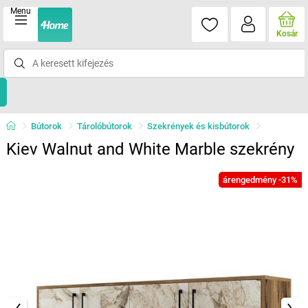
Menu
Kosár
Bútorok
Tárolóbútorok
Szekrények és kisbútorok
Kiev Walnut and White Marble szekrény
árengedmény -31%