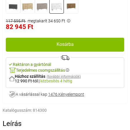
117 595 Ft
megtakarít 34 650 Ft
82 945 Ft
Kosárba
Raktáron a gyártónál
Terjedelmes csomgszállítás
Házhoz szállítás
(további információk)
12 990 Ft-tól
|
kézbesítés
4 hétig
A vásárlással kap
1476 Kényelempont
Katalógusszám:
814300
Leírás