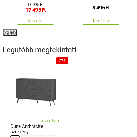
18 995 Ft
8 495
Ft
17 495
Ft
Kosárba
Kosárba
Next
Legutóbb megtekintett
-27%
a gyártónál
Dune Anthracite
szekrény