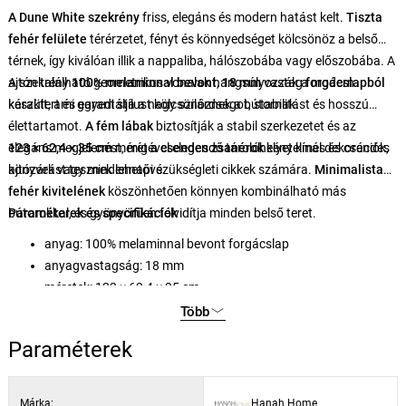
A Dune White szekrény
friss, elegáns és modern hatást kelt.
Tiszta
fehér felülete
térérzetet, fényt és könnyedséget kölcsönöz a belső
térnek, így kiválóan illik a nappaliba, hálószobába vagy előszobába. A
ajtón található geometrikus vonalak hangsúlyozzák a modern
A szekrény
100% melaminnal bevont
,
18 mm
vastag
forgácslapból
karaktert és egyedi stílust kölcsönöznek a bútornak.
készült, ami garantálja a nagy szilárdságot, stabilitást és hosszú
élettartamot.
A fém lábak
biztosítják a stabil szerkezetet és az
elegáns megjelenést, míg
123 × 62,4 × 35 cm
méretével elegendő tárolóhelyet kínál dekorációk,
a csendes zsanérok
kényelmes és csendes
ajtózárást tesznek lehetővé.
könyvek vagy mindennapi szükségleti cikkek számára.
Minimalista
fehér kivitelének
köszönhetően könnyen kombinálható más
bútorokkal, és gyönyörűen felvidítja minden belső teret.
Paraméterek és specifikációk
anyag: 100% melaminnal bevont forgácslap
anyagvastagság: 18 mm
méretek: 123 × 62,4 × 35 cm
lábak magassága: 15 cm
Több
terhelhetőség: 60 kg
Paraméterek
szín: fehér
Márka:
Hanah Home