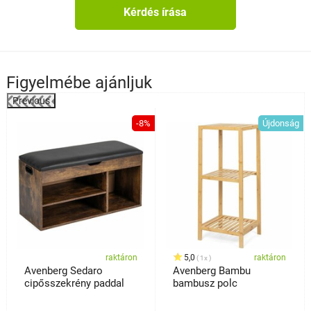
Kérdés írása
Figyelmébe ajánljuk
Previous
%
-8%
Újdonság
raktáron
5,0
raktáron
1x
Avenberg Sedaro
Avenberg Bambu
cipősszekrény paddal
bambusz polc