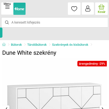
Menu
Kosár
Bútorok
Tárolóbútorok
Szekrények és kisbútorok
Dune White szekrény
árengedmény -29%