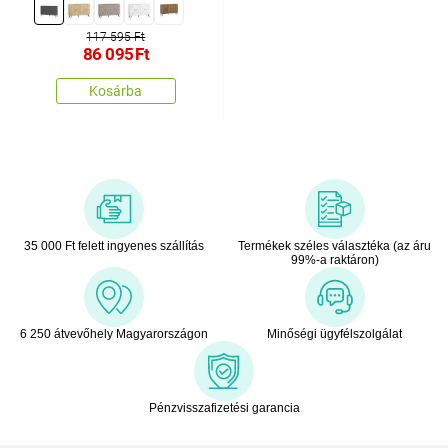
117 595 Ft
86 095
Ft
Kosárba
35 000 Ft felett ingyenes szállítás
Termékek széles választéka (az áru
99%-a raktáron)
6 250 átvevőhely Magyarországon
Minőségi ügyfélszolgálat
Pénzvisszafizetési garancia