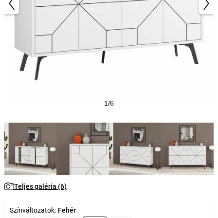
1/6
Teljes galéria (6)
Színváltozatok:
Fehér