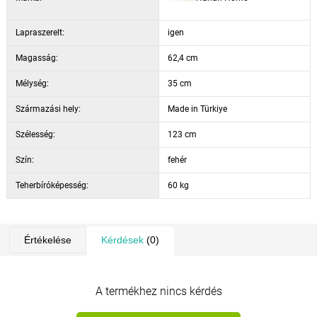
Lapraszerelt:
igen
Magasság:
62,4 cm
Mélység:
35 cm
Származási hely:
Made in Türkiye
Szélesség:
123 cm
Szín:
fehér
Teherbíróképesség:
60 kg
Értékelése
Kérdések
(0)
A termékhez nincs kérdés