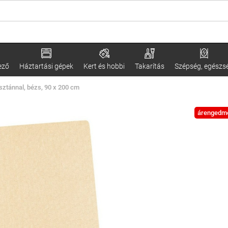
ező
Háztartási gépek
Kert és hobbi
Takarítás
Szépség, egészs
sztánnal, bézs, 90 x 200 cm
árengedm