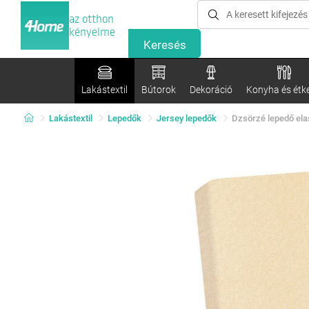
az otthon
kényelme
Lakástextil
Bútorok
Dekoráció
Konyha és étk
Lakástextil
Lepedők
Jersey lepedők
Dzsörzé lepedő ela