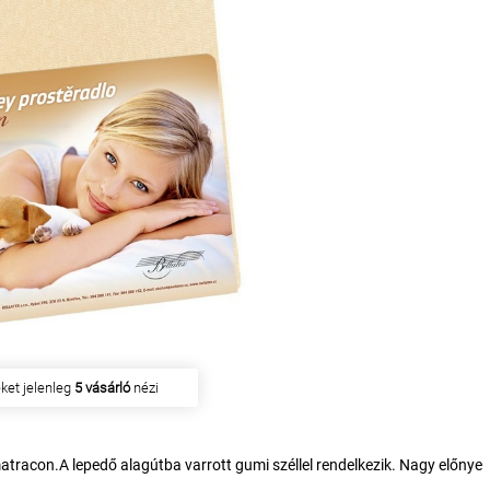
en
14 ügyfél
vásárolta meg
atracon.A lepedő alagútba varrott gumi széllel rendelkezik. Nagy előnye