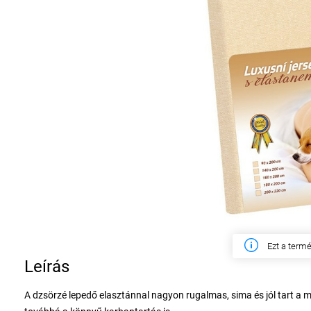
Ezen a hét
Leírás
A dzsörzé lepedő elasztánnal nagyon rugalmas, sima és jól tart a m