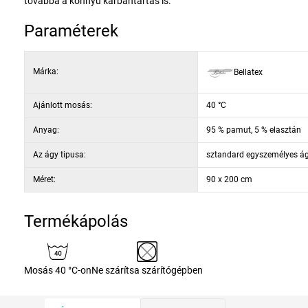
továbbá a könnyű karbantartás is.
Paraméterek
Márka:
Bellatex
Ajánlott mosás:
40 °C
Anyag:
95 % pamut, 5 % elasztán
Az ágy tipusa:
sztandard egyszemélyes á
Méret:
90 x 200 cm
Termékápolás
Mosás 40 °C-on
Ne szárítsa szárítógépben