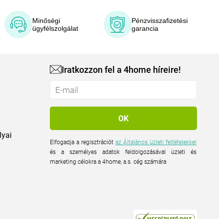
Minőségi
Pénzvisszafizetési
ügyfélszolgálat
garancia
Iratkozzon fel a 4home híreire!
lyai
Elfogadja a regisztrációt
az Általános üzleti feltételekkel
és a személyes adatok feldolgozásával üzleti és
marketing célokra a 4home, a.s. cég számára