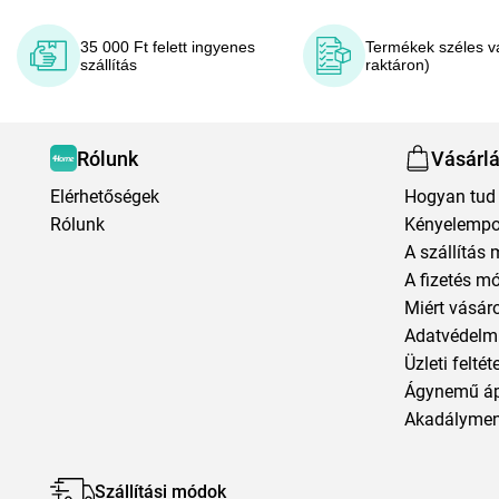
35 000 Ft felett ingyenes
Termékek széles v
szállítás
raktáron)
Rólunk
Vásárl
Elérhetőségek
Hogyan tud 
Rólunk
Kényelempo
A szállítás 
A fizetés m
Miért vásár
Adatvédelmi
Üzleti feltét
Ágynemű á
Akadályment
Szállítási módok