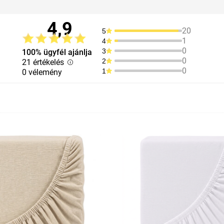
4,9
20
5
1
4
0
3
100% ügyfél ajánlja
0
2
21 értékelés
0
1
0 vélemény