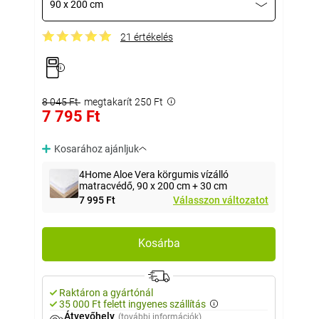
90 x 200 cm
21 értékelés
8 045 Ft
megtakarít 250 Ft
7 795 Ft
Kosarához ajánljuk
4Home Aloe Vera körgumis vízálló
matracvédő, 90 x 200 cm + 30 cm
7 995 Ft
Válasszon változatot
Kosárba
Raktáron a gyártónál
35 000 Ft felett ingyenes szállítás
Átvevőhely
(további információk)