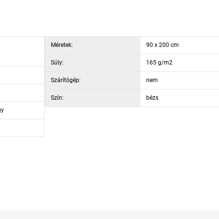
Méretek:
90 x 200 cm
Súly:
165 g/m2
Szárítógép:
nem
Szín:
bézs
gy