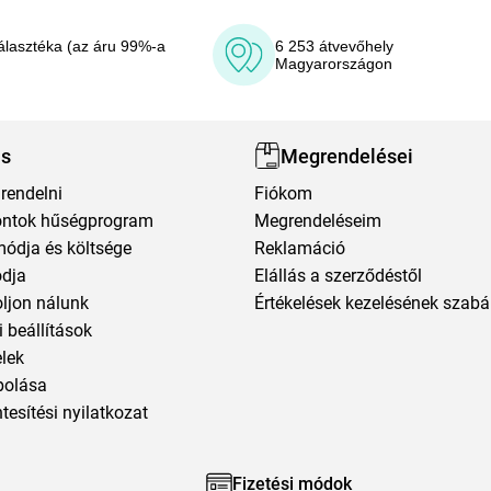
álasztéka (az áru 99%-a
6 253 átvevőhely
Magyarországon
ás
Megrendelései
rendelni
Fiókom
ntok hűségprogram
Megrendeléseim
módja és költsége
Reklamáció
ódja
Elállás a szerződéstől
oljon nálunk
Értékelések kezelésének szabá
 beállítások
elek
polása
esítési nyilatkozat
Fizetési módok