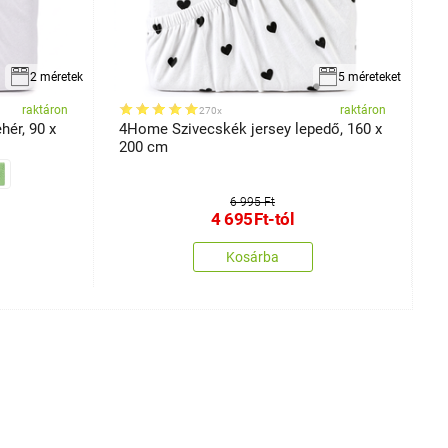
2 méretek
5 méreteket
raktáron
raktáron
270x
ér, 90 x
4Home Szivecskék jersey lepedő, 160 x
4
200 cm
c
6 995 Ft
4 695
Ft
-tól
Kosárba