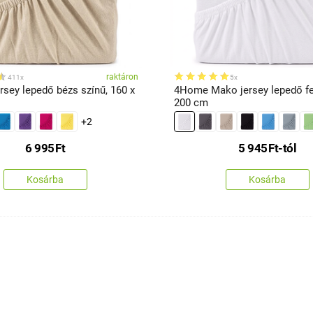
raktáron
411x
5x
sey lepedő bézs színű, 160 x
4Home Mako jersey lepedő feh
200 cm
+2
6 995
Ft
5 945
Ft
-tól
Kosárba
Kosárba