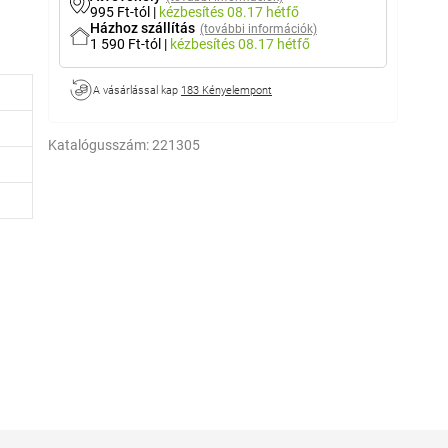
995 Ft-tól
|
kézbesítés
08.17 hétfő
Házhoz szállítás
(további információk)
1 590 Ft-tól
|
kézbesítés
08.17 hétfő
A vásárlással kap
183 Kényelempont
Katalógusszám:
221305