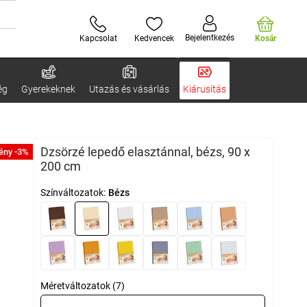
Bejelentkezés
Kapcsolat
Kedvencek
Kosár
ég
Gyerekeknek
Utazás és vásárlás
Kiárusítás
Dzsörzé lepedő elasztánnal, bézs, 90 x
ény -3%
200 cm
Színváltozatok:
Bézs
Méretváltozatok (7)