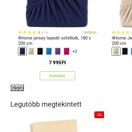
retek
on
raktáron
470x
0
4Home jersey lepedő sötétkék, 180 x
4Home Jer
200 cm
200 cm
+2
7 995
Ft
Kosárba
Next
Legutóbb megtekintett
-3%