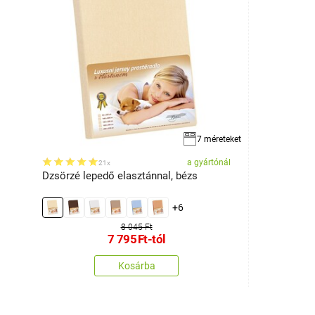
7 méreteket
a gyártónál
21x
Dzsörzé lepedő elasztánnal, bézs
+6
8 045 Ft
7 795
Ft
-tól
Kosárba