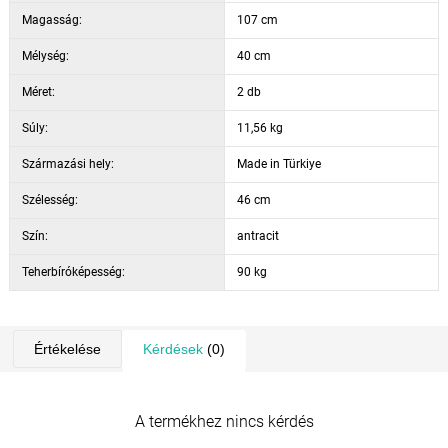
Magasság:
107 cm
Mélység:
40 cm
Méret:
2 db
Súly:
11,56 kg
Származási hely:
Made in Türkiye
Szélesség:
46 cm
Szín:
antracit
Teherbíróképesség:
90 kg
Értékelése
Kérdések
(0)
A termékhez nincs kérdés