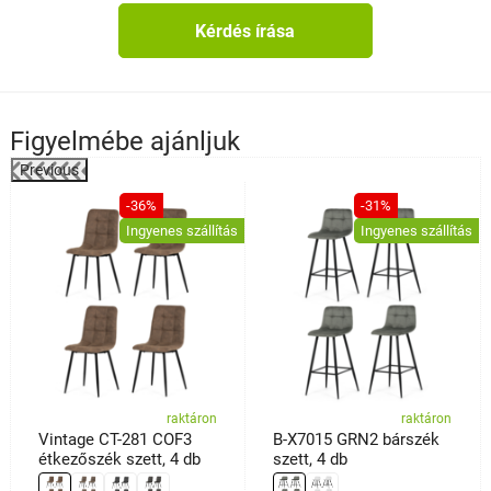
Kérdés írása
Figyelmébe ajánljuk
Previous
%
-36%
-31%
Ingyenes szállítás
Ingyenes szállítás
raktáron
raktáron
Vintage CT-281 COF3
B-X7015 GRN2 bárszék
étkezőszék szett, 4 db
szett, 4 db