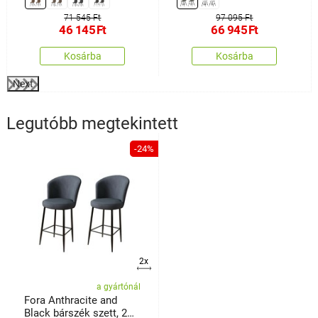
71 545 Ft
97 095 Ft
46 145
Ft
66 945
Ft
Kosárba
Kosárba
Next
Legutóbb megtekintett
-24%
2x
a gyártónál
Fora Anthracite and
Black bárszék szett, 2