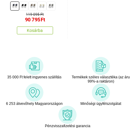
db
119 095 Ft
90 795
Ft
Kosárba
35 000 Ft felett ingyenes szállítás
Termékek széles választéka (az áru
99%-a raktáron)
6 253 átvevőhely Magyarországon
Minőségi ügyfélszolgálat
Pénzvisszafizetési garancia