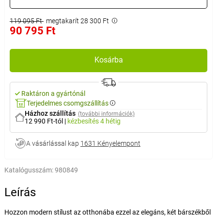
119 095 Ft
megtakarít 28 300 Ft
90 795 Ft
Kosárba
Raktáron a gyártónál
Terjedelmes csomgszállítás
Házhoz szállítás
(további információk)
12 990 Ft-tól
|
kézbesítés
4 hétig
A vásárlással kap
1631 Kényelempont
Katalógusszám:
980849
Leírás
Hozzon modern stílust az otthonába ezzel az elegáns, két bárszékből