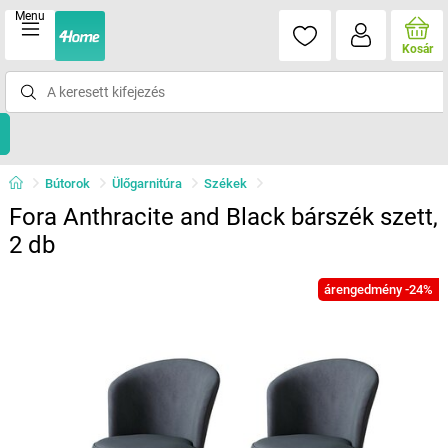
Menu
Kosár
Bútorok
Ülőgarnitúra
Székek
Fora Anthracite and Black bárszék szett,
2 db
árengedmény -24%